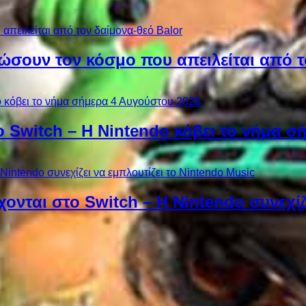
ώσουν τον κόσμο που απειλείται από τ
ο Switch – Η Nintendo κόβει το νήμα σ
χονται στο Switch – Η Nintendo συνεχίζ