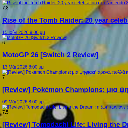
7.8
Rise of the Tomb Raider: 20 year cel
15 Ιούν 2026 8:00 μμ
6
MotoGP 26 [Switch 2 Review]
13 Μάι 2026 8:00 μμ
7
[Review] Pokémon Champions: μια ψη
09 Μάι 2026 8:00 μμ
7.5
[Review] Tomodachi Life: Living the 