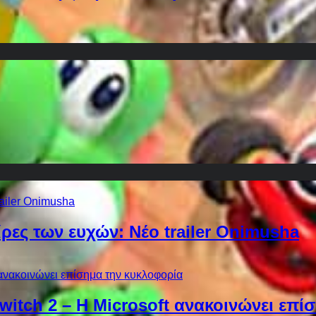
ίρες των ευχών: Νέο trailer Onimusha
Switch 2 – Η Microsoft ανακοινώνει επ