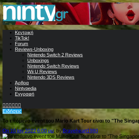
Κεντρική
TikTok!
Forum
Reviews-Unboxing
Nintendo Switch 2 Reviews
Unboxings
Nintendo Switch Reviews
Wii U Reviews
Nintendo 3DS Reviews
Άρθρα
Nintypedia
Εγγραφή
Ειδήσεις
Το επόμενο event του Mario Kart Tour είναι το “The Singa
On 10 Ιαν 2022 6:00 μμ
, by
Braveheart1980