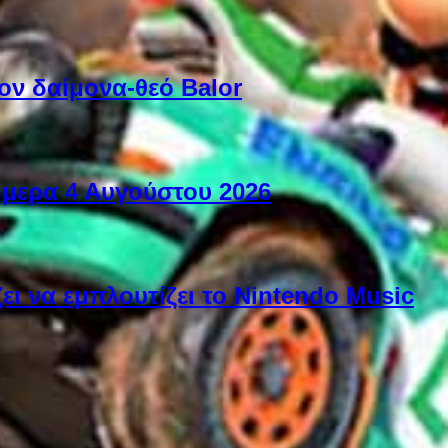
ον δαίμονα-θεό Balor
ήμερα 4 Αυγούστου 2026
ει να εμπλουτίζει το Nintendo Music