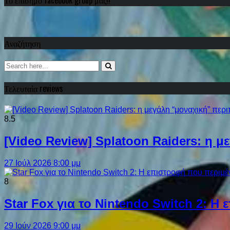
Αναζήτηση
Τελευταία reviews
8.5
[Video Review] Splatoon Raiders: η μ
27 Ιούλ 2026 8:00 μμ
8
Star Fox για το Nintendo Switch 2: 
29 Ιούν 2026 9:00 μμ