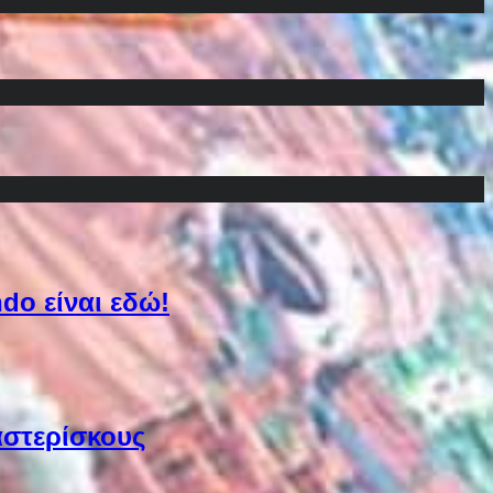
do είναι εδώ!
αστερίσκους