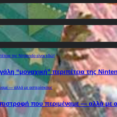
εγάλη “μοναχική” περιπέτεια της Ninten
Η επιστροφή που περιμέναμε — αλλά με 