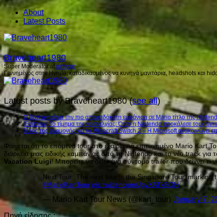
About
Latest Posts
Braveheart1980
Super Moderator
at
ninty.gr
Γεννημένος στην Hyrule, καταδικασμένος να κυνηγά μανιτάρια, headshots και hidd
Latest posts by Braveheart1980
(
see all
)
Ο Bowser κάνει την πιο απροσδόκητη εμφάνιση σε Mario τίτλο της Nintend
[Editorial] Το τίμημα της νοσταλγίας: Όταν η Nintendo προκάλεσε τους fans
Τέλος της αναμονής για το Minecraft Switch 2 – Η Microsoft ανακοινώνει 
Φαίνεται ότι το επόμενο tour στο εξαιρετικά επιτυχημένο Mario Kart T
διάρκεια μιας ειδικής καμπάνιας από τη Nintendo και το νέο track για 
Vacation Luigi
! Μπορείτε να δείτε ένα σύντομο trailer που δείχνει τ
Next Tour: The next tour is the Singapore Tour, marking 
#MarioKartTour
pic.twitter.com/JgyXATkBOH
— Mario Kart Tour News (@kart_tour)
January 7, 
Πηγή είδησης :