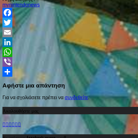
mynintendonews
Facebook
Twitter
Email
LinkedIn
WhatsApp
Viber
Share
Αφήστε μια απάντηση
Για να σχολιάσετε πρέπει να
συνδεθείτε
.
Ακολουθήστε μας
Το επίσημο facebook group μας!!