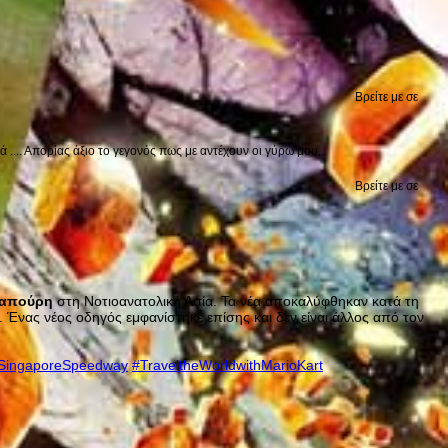
Βρείτε με σε
.... Απορίας άξιο το γεγονός πως με αντέχουν οι γύρω μου...
Βρείτε με σε
καπούρη
στη Νοτιοανατολική Ασία. Τα νέα αποκαλύφθηκαν κατά τη
. Ένας νέος οδηγός εμφανίστηκε επίσης και δεν είναι άλλος από τον
SingaporeSpeedway
#TraveltheWorldwithMarioKart