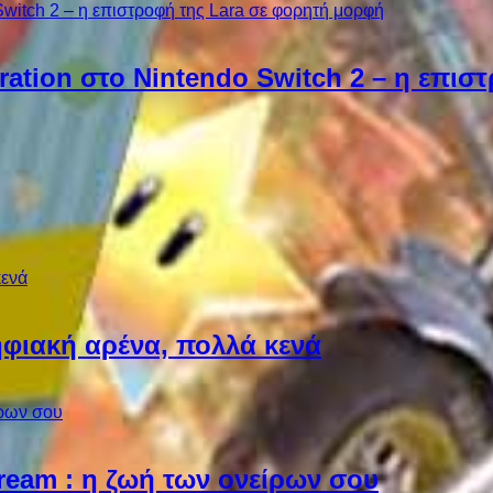
ebration στο Nintendo Switch 2 – η επι
φιακή αρένα, πολλά κενά
Dream : η ζωή των ονείρων σου