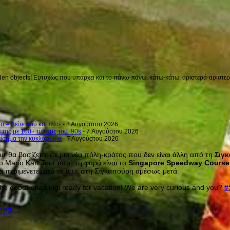
en objects! Ευτυχώς που υπάρχει και το πάνω-πάνω, κάτω-κάτω, αριστερά-αριστερά 
o – Δείτε πού και πότε
- 8 Αυγούστου 2026
 της με 100+ τίτλους του ’90s
- 7 Αυγούστου 2026
επίσημα την κυκλοφορία
- 7 Αυγούστου 2026
our θα βασίζεται σε μια νέα πόλη-κράτος που δεν είναι άλλη από τη
Σιγ
το Mario Kart Tour αυτή τη φορά είναι το
Singapore Speedway Course
ι να περιμένετε από το tour στη Σιγκαπούρη αμέσως μετά:
the debut of a Luigi ready for vacation! We are very curious and you?
#
2022