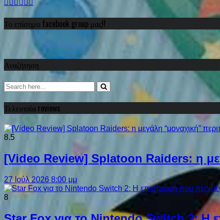
Το επίσημο facebook group μας!!
Αναζήτηση
Τελευταία reviews
8.5
[Video Review] Splatoon Raiders: η μ
27 Ιούλ 2026 8:00 μμ
8
Star Fox για το Nintendo Switch 2: 