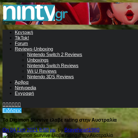
Κεντρική
TikTok!
Forum
Reviews-Unboxing
Nintendo Switch 2 Reviews
Unboxings
Nintendo Switch Reviews
Wii U Reviews
Nintendo 3DS Reviews
Άρθρα
Nintypedia
Εγγραφή
Ειδήσεις
To Digimon Survive έλαβε rating στην Αυστραλία
On 04 Σεπ 2021 8:00 μμ
, by
Braveheart1980