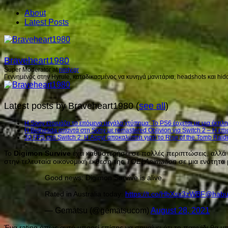
About
Latest Posts
Braveheart1980
Super Moderator
at
ninty.gr
Γεννημένος στην Hyrule, καταδικασμένος να κυνηγά μανιτάρια, headshots και hidd
Latest posts by Braveheart1980
(
see all
)
Η Sony ετοιμάζει το επόμενο μεγάλο χτύπημα: Το PS6 έρχεται με μια έκπλη
Η Bethesda απαντά στη Sony με remastered Oblivion για Switch 2 – Η επι
30 FPS στο Switch 2: Η Aspyr αποκαλύπτει γιατί το Rise of the Tomb Raid
Το
Digimon Survive
έχει καθυστερήσει σε πολλές περιπτώσεις, αλλά
στην τελευταία οικονομική έκθεση της
TOEI Animation
σε μια ενότητα 
Good news: Digimon Survive is alive.
Rated in Australia today:
https://t.co/HbXsx3zWBF
@hab
— Gematsu (@gematsucom)
August 28, 2021
Ένα rating όπως αυτό μπορεί επίσης να σημαίνει ότι το παιχνίδι θα μ