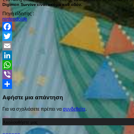
Digimon Survive είναι ακόμα καθ οδόν.
Πηγή είδησης :
nintendolife
Facebook
Twitter
Email
LinkedIn
WhatsApp
Viber
Share
Αφήστε μια απάντηση
Για να σχολιάσετε πρέπει να
συνδεθείτε
.
Ακολουθήστε μας