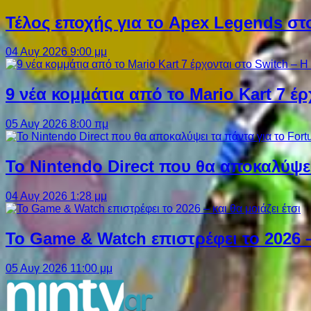
Τέλος εποχής για το Apex Legends στ
04 Αυγ 2026 9:00 μμ
9 νέα κομμάτια από το Mario Kart 7 έρ
05 Αυγ 2026 8:00 πμ
Το Nintendo Direct που θα αποκαλύψει
04 Αυγ 2026 1:28 μμ
Το Game & Watch επιστρέφει το 2026 – 
05 Αυγ 2026 11:00 μμ