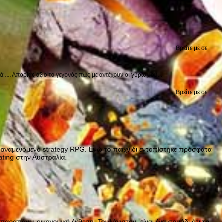
Βρείτε με σε
.... Απορίας άξιο το γεγονός πως με αντέχουν οι γύρω μου...
Βρείτε με σε
λυαναμενόμενο strategy RPG. Ενώ το παιχνίδι εντοπίστηκε πρόσφατα
ating στην Αυστραλία.
ν παραπάνω οικονομική έκθεση. Τουλάχιστον, είναι ένα σημάδι ότι
το