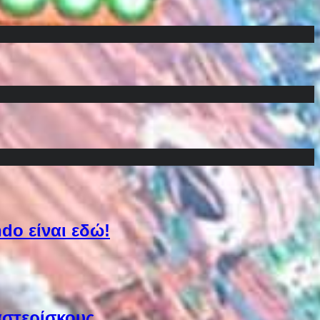
do είναι εδώ!
αστερίσκους