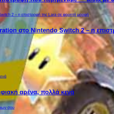
ebration στο Nintendo Switch 2 – η επι
φιακή αρένα, πολλά κενά