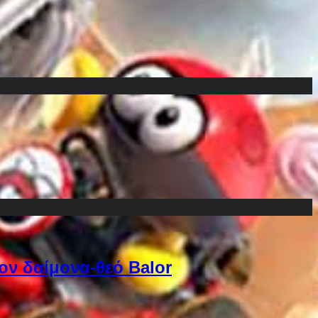
ον δαίμονα-θεό Balor