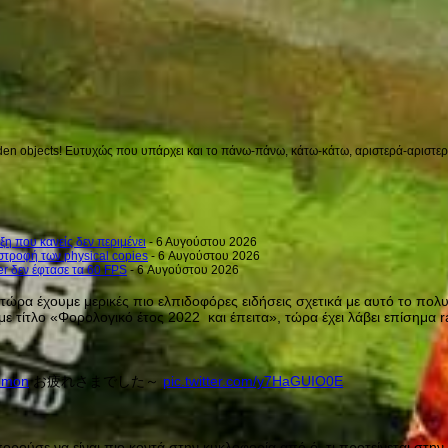
en objects! Ευτυχώς που υπάρχει και το πάνω-πάνω, κάτω-κάτω, αριστερά-αριστερά 
ξη που κανείς δεν περιμένει
- 6 Αυγούστου 2026
στροφή των physical copies
- 6 Αυγούστου 2026
er δεν έφτασε τα 60 FPS
- 6 Αυγούστου 2026
 τώρα έχουμε μερικές πιο ελπιδοφόρες ειδήσεις σχετικά με αυτό το πο
με τίτλο «Φορολογικό έτος 2022 και έπειτα», τώρα έχει λάβει επίσημα r
umon
お疲れさまでした～
pic.twitter.com/y7HaGUIO0E
πορούσε να είναι πιο κοντά στην κυκλοφορία από ό, τι προτείνεται στη