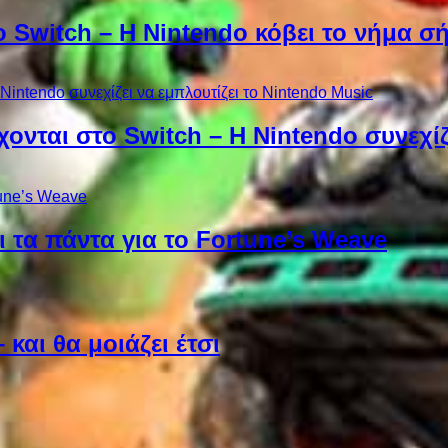
ο Switch – Η Nintendo κόβει το νήμα σ
χονται στο Switch – Η Nintendo συνεχίζ
 τα πάντα για το Fortune’s Weave
και θα μοιάζει έτσι