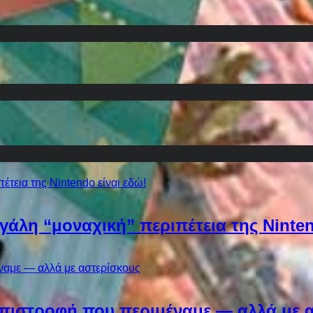
εγάλη “μοναχική” περιπέτεια της Ninten
Η επιστροφή που περιμέναμε — αλλά με 