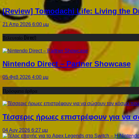
[Review] Tomodachi Life: Living the 
21 Απρ 2026 6:00 μμ
Τελευταίο Direct:
Nintendo Direct – Partner Showcase
05 Φεβ 2026 4:00 μμ
Πρόσφατα άρθρα
Τέσσερις ήρωες επιστρέφουν για να σ
04 Αυγ 2026 6:27 μμ