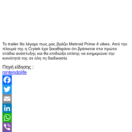
Το trailer θα λέγαμε πως μας βγάζει Metroid Prime 4 vibes. Από την
πλευρά της η Crytek έχει ξεκαθαρίσει ότι βρίσκεται στα πρώτα
στάδια ανάπτυξης και θα επιδιώξει επίσης να ενημερώνει την
κοινότητά της σε όλη τη διαδικασία.
Πηγή είδησης :
nintendolife
Facebook
Twitter
Email
LinkedIn
WhatsApp