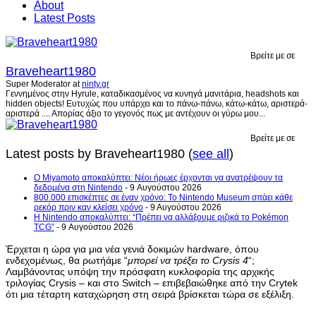
About
Latest Posts
Βρείτε με σε
Braveheart1980
Super Moderator
at
ninty.gr
Γεννημένος στην Hyrule, καταδικασμένος να κυνηγά μανιτάρια, headshots και
hidden objects! Ευτυχώς που υπάρχει και το πάνω-πάνω, κάτω-κάτω, αριστερά-
αριστερά .... Απορίας άξιο το γεγονός πως με αντέχουν οι γύρω μου...
Βρείτε με σε
Latest posts by Braveheart1980
(
see all
)
Ο Miyamoto αποκαλύπτει: Νέοι ήρωες έρχονται να ανατρέψουν τα
δεδομένα στη Nintendo
- 9 Αυγούστου 2026
800.000 επισκέπτες σε έναν χρόνο: Το Nintendo Museum σπάει κάθε
ρεκόρ πριν καν κλείσει χρόνο
- 9 Αυγούστου 2026
Η Nintendo αποκαλύπτει: “Πρέπει να αλλάξουμε ριζικά το Pokémon
TCG”
- 9 Αυγούστου 2026
Έρχεται η ώρα για μια νέα γενιά δοκιμών hardware, όπου
ενδεχομένως, θα ρωτήάμε “
μπορεί να τρέξει το Crysis 4
“;
Λαμβάνοντας υπόψη την πρόσφατη κυκλοφορία της αρχικής
τριλογίας Crysis – και στο Switch – επιβεβαιώθηκε από την Crytek
ότι μια τέταρτη καταχώρηση στη σειρά βρίσκεται τώρα σε εξέλιξη.