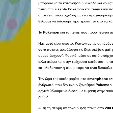
μπορούν να τα κατανοήσουν εύκολα και νομίζω 
τύποι των
usable
Pokemon
και
items
είναι πο
οπότε για τώρα σχεδιάζουμε να προχωρήσουμε
θέλουμε να δώσουμε προτεραιότητα στο να κάνου
Τα
Pokemon
και τα
items
που προστίθενται απ
Ναι, αυτό είναι σωστό. Κοιτώντας τις αντιδρά
core
παίκτες μοιράζονται τις ίδιες σκέψεις μαζ
συμμετάσχουν”. Φυσικά, μέσα σε αυτό υπάρχου
αλλά ακόμα και στην τρέχουσα κατάσταση υπά
καταλαβαίνουν ή που μπορεί να είναι δύσκολα,
Την ώρα της κυκλοφορίας στο
smartphone
ελ
άνθρωποι που δεν έχουν ξαναζήσει
Pokemon
αρχικά θέλουμε να δώσουμε έμφαση στην ευκολ
ρυθμό.
Αυτή τη στιγμή υπάρχουν ήδη πάνω από
200