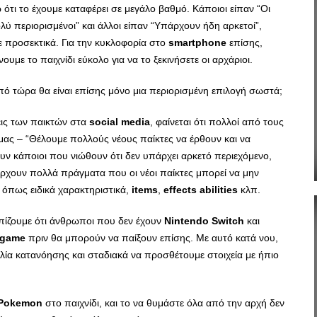
ότι το έχουμε καταφέρει σε μεγάλο βαθμό. Κάποιοι είπαν “Οι
λύ περιορισμένοι” και άλλοι είπαν “Υπάρχουν ήδη αρκετοί”,
 προσεκτικά. Για την κυκλοφορία στο
smartphone
επίσης,
με το παιχνίδι εύκολο για να το ξεκινήσετε οι αρχάριοι.
ό τώρα θα είναι επίσης μόνο μια περιορισμένη επιλογή σωστά;
σεις των παικτών στα
social
media
, φαίνεται ότι πολλοί από τους
ί μας – “Θέλουμε πολλούς νέους παίκτες να έρθουν και να
ν κάποιοι που νιώθουν ότι δεν υπάρχει αρκετό περιεχόμενο,
ρχουν πολλά πράγματα που οι νέοι παίκτες μπορεί να μην
 όπως ειδικά χαρακτηριστικά,
items
,
effects
abilities
κλπ.
πίζουμε ότι άνθρωποι που δεν έχουν
Nintendo
Switch
και
game
πριν θα μπορούν να παίξουν επίσης. Με αυτό κατά νου,
ία κατανόησης και σταδιακά να προσθέτουμε στοιχεία με ήπιο
Pokemon
στο παιχνίδι, και το να θυμάστε όλα από την αρχή δεν