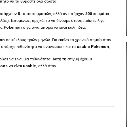
αίτητο να τα θυμάστε όλα σωστά;
πάρχουν
8
τύποι κομματιών, αλλά αν υπήρχαν
200
κομμάτια
λάει). Επομένως, αρχικά, το να δίνουμε στους παίκτες λίγο
τα
Pokemon
σιγά σιγά μπορεί να είναι καλή ιδέα.
on
σε κύκλους τριών μηνών. Για εκείνο το χρονικό σημείο όταν
 υπάρχει πιθανότητα να ανανεώσετε και τα
usable
Pokemon
;
ούσε να είναι μια πιθανότητα. Αυτή τη στιγμή έχουμε
ions
να είναι
usable
, αλλά όταν
App
r
hare