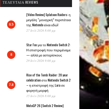
ΤΕΛΕΥΤΑΊΑ REVIEWS
[Video Review] Splatoon Raiders: η
μεγάλη “μοναχική” περιπέτεια
της Nintendo είναι εδώ!
8.5
27 Ιούλ 2026 8:00 μμ
Star Fox για το Nintendo Switch 2:
Η επιστροφή που περιμέναμε
— αλλά με αστερίσκους
8
29 Ιούν 2026 9:00 μμ
Rise of the Tomb Raider: 20 year
celebration στο Nintendo Switch 2
– η επιστροφή της Lara σε
7.8
φορητή μορφή
15 Ιούν 2026 8:00 μμ
MotoGP 26 [Switch 2 Review]