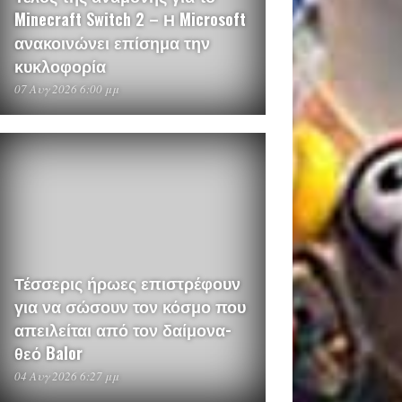
Minecraft Switch 2 – Η Microsoft
ανακοινώνει επίσημα την
κυκλοφορία
07 Αυγ 2026 6:00 μμ
Τέσσερις ήρωες επιστρέφουν
για να σώσουν τον κόσμο που
απειλείται από τον δαίμονα-
θεό Balor
04 Αυγ 2026 6:27 μμ