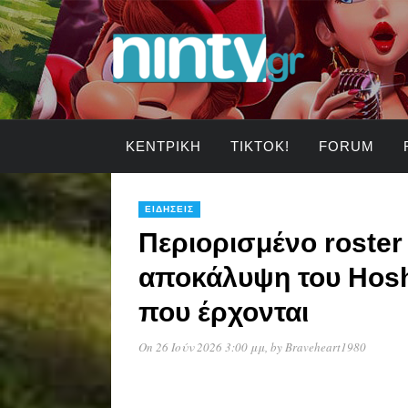
ΚΕΝΤΡΙΚΉ
TIKTOK!
FORUM
ΕΙΔΉΣΕΙΣ
Περιορισμένο roster
αποκάλυψη του Hosh
που έρχονται
On 26 Ιούν 2026 3:00 μμ
, by
Braveheart1980