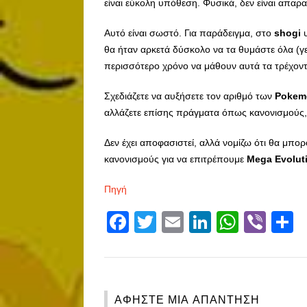
είναι εύκολη υπόθεση. Φυσικά, δεν είναι απαρ
Αυτό είναι σωστό. Για παράδειγμα, στο
shogi
υ
θα ήταν αρκετά δύσκολο να τα θυμάστε όλα (γε
περισσότερο χρόνο να μάθουν αυτά τα τρέχον
Σχεδιάζετε να αυξήσετε τον αριθμό των
Pokem
αλλάζετε επίσης πράγματα όπως κανονισμούς,
Δεν έχει αποφασιστεί, αλλά νομίζω ότι θα μπορ
κανονισμούς για να επιτρέπουμε
Mega
Evolut
Πηγή
Facebook
Twitter
Email
LinkedIn
Whats
Vibe
S
ΑΦΉΣΤΕ ΜΙΑ ΑΠΆΝΤΗΣΗ