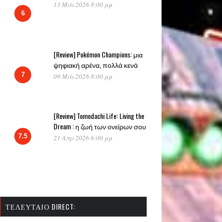
13 Μάι 2026 8:00 μμ
6
[Review] Pokémon Champions: μια
ψηφιακή αρένα, πολλά κενά
7
09 Μάι 2026 8:00 μμ
[Review] Tomodachi Life: Living the
Dream : η ζωή των ονείρων σου
7.5
21 Απρ 2026 6:00 μμ
ΤΕΛΕΥΤΑΊΟ DIRECT: