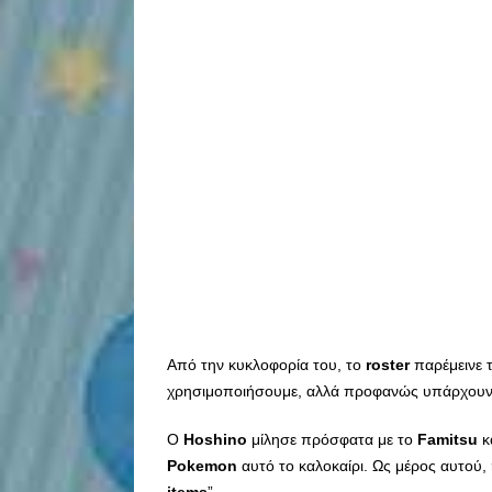
Από την κυκλοφορία του, το
roster
παρέμεινε 
χρησιμοποιήσουμε, αλλά προφανώς υπάρχου
Ο
Hoshino
μίλησε πρόσφατα με το
Famitsu
κ
Pokemon
αυτό το καλοκαίρι. Ως μέρος αυτού,
items
”.