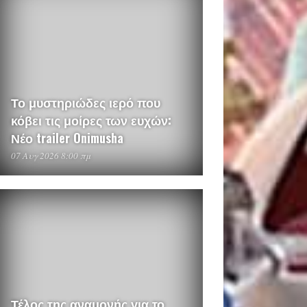
Το μυστηριώδες ιερό που
κόβει τις μοίρες των ευχών:
Νέο trailer Onimusha
07 Αυγ 2026 8:00 πμ
Τέλος της αναμονής για το