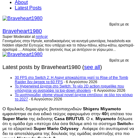
About
Latest Posts
Βρείτε με σε
Braveheart1980
Super Moderator
at
ninty.gr
Γεννημένος στην Hyrule, καταδικασμένος να κυνηγά μανιτάρια, headshots και
hidden objects! Ευτυχώς που υπάρχει και το πάνω-πάνω, κάτω-κάτω, αριστερά-
αριστερά .... Απορίας άξιο το γεγονός πως με αντέχουν οι γύρω μου...
Βρείτε με σε
Latest posts by Braveheart1980
(
see all
)
30 FPS στο Switch 2: Η Aspyr αποκαλύπτει γιατί το Rise of the Tomb
Raider δεν έφτασε τα 60 FPS
- 6 Αυγούστου 2026
Το Hyperwired έρχεται στο Switch: Το νέο 2D action roguelike που
υπόσχεται να ανατρέψει τα top-down shooters
- 6 Αυγούστου 2026
Το μυστηριώδες otome visual novel έρχεται επιτέλους σε όλο τον κόσμο
το 2027
- 6 Αυγούστου 2026
Ο θρυλικός δημιουργός βιντεοπαιχνιδιών
Shigeru
Miyamoto
εμφανίστηκε σε ένα ειδικό τεύχος αφιερωμένο στην
40
ή επέτειο του
Super
Mario
της έκδοσης
Casa
BRUTUS
. Ο κ.
Miyamoto
δήλωσε
ότι η ομάδα έχει «πετύχει όλα όσα θέλαμε από το σύστημα
Switch
»
με το εξαιρετικό
Super
Mario
Odyssey
. Ανέφερε ότι ανυπομονεί να
δει τα αποτελέσματα της δουλειάς της ομάδας ανάπτυξης στο πιο