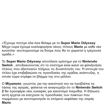
«Έχουμε πετύχει όλα όσα θέλαμε με το
Super
Mario
Odyssey
.
Μέχρι τώρα έχουμε κυκλοφορήσει νέους τίτλους
Mario
με κάθε νέα
κονσόλα· ανυπομονούμε να δούμε πώς θα το χειριστεί η τρέχουσα
ομάδα.»
Το
Super
Mario
Odyssey
αποτέλεσε ορόσημο για το
Nintendo
Switch
, αποδεικνύοντας ότι το σύστημα είναι ικανό να φιλοξενήσει
τίτλους που αξιοποιούν πλήρως τις δυνατότητές του. Η επιτυχία του
τίτλου έχει επιβεβαιώσει τις προσδοκίες της ομάδας ανάπτυξης, η
οποία τώρα στρέφει το βλέμμα της στο μέλλον.
Ο
Miyamoto
, γνωστός για την ικανότητά του να προβλέπει τις
τάσεις της αγοράς, φαίνεται να αναγνωρίζει ότι το
Nintendo
Switch
2
θα προσφέρει νέες ευκαιρίες για καινοτόμα παιχνίδια. Η δήλωση
αυτή έρχεται να ενισχύσει τις προσδοκίες των παικτών που
περιμένουν με ανυπομονησία το επόμενο κεφάλαιο της σειράς
Mario
.