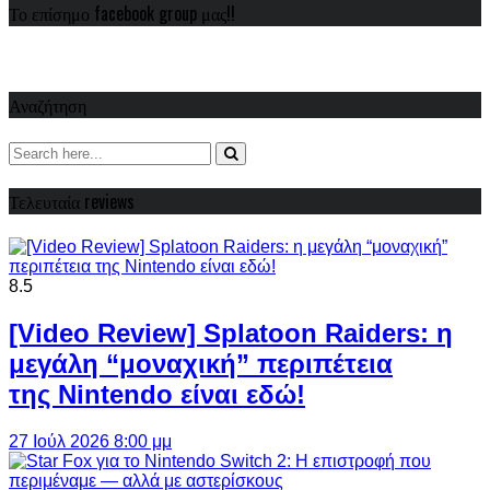
Το επίσημο facebook group μας!!
Αναζήτηση
Τελευταία reviews
8.5
[Video Review] Splatoon Raiders: η
μεγάλη “μοναχική” περιπέτεια
της Nintendo είναι εδώ!
27 Ιούλ 2026 8:00 μμ