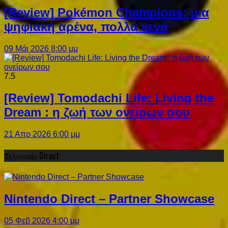
[Review] Pokémon Champions: μια
ψηφιακή αρένα, πολλά κενά
09 Μάι 2026 8:00 μμ
7.5
[Review] Tomodachi Life: Living the
Dream : η ζωή των ονείρων σου
21 Απρ 2026 6:00 μμ
Τελευταίο Direct:
Nintendo Direct – Partner Showcase
05 Φεβ 2026 4:00 μμ