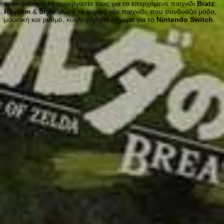
ανακοίνωσαν τη συνεργασία τους για το επερχόμενο παιχνίδι
Bratz
:
Rhythm
&
Style
. Αυτό το κομψό νέο παιχνίδι, που συνδυάζει μόδα,
μουσική και ρυθμό, κυκλοφόρησε σήμερα για το
Nintendo
Switch
.