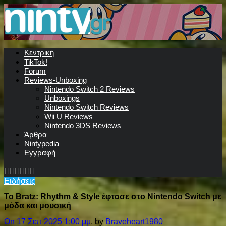
Κεντρική
TikTok!
Forum
Reviews-Unboxing
Nintendo Switch 2 Reviews
Unboxings
Nintendo Switch Reviews
Wii U Reviews
Nintendo 3DS Reviews
Άρθρα
Nintypedia
Εγγραφή
Ειδήσεις
Το Bratz: Rhythm & Style έφτασε στο Nintendo Switch με
μόδα και μουσική
On 17 Σεπ 2025 1:00 μμ
, by
Braveheart1980