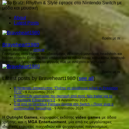
About
Latest Posts
Βρείτε με σε
Braveheart1980
Super Moderator
at
ninty.gr
Γεννημένος στην Hyrule, καταδικασμένος να κυνηγά μανιτάρια, headshots και
hidden objects! Ευτυχώς που υπάρχει και το πάνω-πάνω, κάτω-κάτω, αριστερά-
αριστερά .... Απορίας άξιο το γεγονός πως με αντέχουν οι γύρω μου...
Βρείτε με σε
Latest posts by Braveheart1980
(
see all
)
Η Nintendo αποκαλύπτει: “Πρέπει να αλλάξουμε ριζικά το Pokémon
TCG”
- 9 Αυγούστου 2026
Η Night City επιστρέφει πιο σκοτεινή από ποτέ: Νέο trailer για το
Cyberpunk Edgerunners 2
- 9 Αυγούστου 2026
Ο Id από το Granblue Fantasy έρχεται στο Switch – Ποιος είναι ο
μυστηριώδης ξιφομάχος
- 9 Αυγούστου 2026
Η
Outright
Games
, κορυφαίος εκδότης
video
games
με άδεια
χρήσης, και η
MGA
Entertainment
, μία από τις μεγαλύτερες
ιδιωτικές εταιρείες παιχνιδιών και ψυχαγωγίας παγκοσμίως,