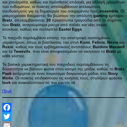
και χτενίσματα, καθώς και πρόσθετες επιλογές για αλλαγή χρωμάτων
των ενδυμάτων, οι παίκτες απολαμβάνουν ατέλειωτους
συνδυασμούς για τη δημιουργία του ονειρεμένου τους
ensemble
. Οι
μακροχρόνιοι θαυμαστές θα βιώσουν την απόλυτη
gaming
εμπειρία
Bratz
, απολαμβάνοντας
20
πρωτότυπα τραγούδια από το σύμπαν
των
Bratz
, αναγνωρίσιμα ρούχα από παλιές και νέες σειρές
κούκλων, καθώς και πολλαπλά
Easter
Eggs
.
Το παιχνίδι περιλαμβάνει επίσης την επιστροφή αγαπημένων
χαρακτήρων, όπως οι βασίλισσες του στυλ
Kumi
,
Felicia
,
Nevra
και
Roxxi
, καθώς και τους εμβληματικούς αντιπάλους
Burdine
Maxwell
και τα
Tweevils
, που είναι αποφασισμένοι να νικήσουν τα
Bratz
με
κάθε κόστος.
Τα βασικά χαρακτηριστικά του παιχνιδιού περιλαμβάνουν τη
δυνατότητα να βάλουν φωτιά στον κόσμο της μόδας καθώς το
Bratz
Pack
εισέρχεται σε έναν παγκόσμιο διαγωνισμό μόδας στο
Story
Mode
. Οι παίκτες επιδεικνύουν τις κινήσεις τους, στυλίζουν φρέσκα
look
και ανακαλύπτουν τις πιο καυτές τά
Πηγή
Facebook
Twitter