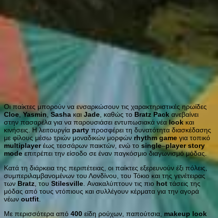
Οι παίκτες μπορούν να ενσαρκώσουν τις χαρακτηριστικές ηρωίδες
Cloe
,
Yasmin
,
Sasha
και
Jade
, καθώς το
Bratz
Pack
ανεβαίνει
στην πασαρέλα για να παρουσιάσει εντυπωσιακά νέα
look
και
κινήσεις. Η λειτουργία
party
προσφέρει τη δυνατότητα διασκέδασης
με φίλους μέσω τριών μοναδικών μορφών
rhythm
game
για τοπικό
multiplayer
έως τεσσάρων παικτών, ενώ το
single
–
player
story
mode
επιτρέπει την είσοδο σε έναν παγκόσμιο διαγωνισμό μόδας.
Κατά τη διάρκεια της περιπέτειας, οι παίκτες εξερευνούν έξι πόλεις,
συμπεριλαμβανομένων του Λονδίνου, του Τόκιο και της γενέτειρας
των
Bratz
, του
Stilesville
. Ανακαλύπτουν τις πιο
hot
τάσεις της
μόδας από τους ντόπιους και συλλέγουν κέρματα για την αγορά
νέων
outfit
.
Με περισσότερα από
400
είδη ρούχων, παπούτσια,
makeup
look