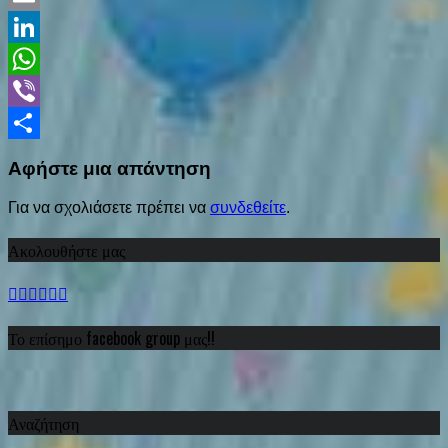
Email
LinkedIn
WhatsApp
Viber
Share
Αφήστε μια απάντηση
Για να σχολιάσετε πρέπει να
συνδεθείτε
.
Ακολουθήστε μας
Το επίσημο facebook group μας!!
Αναζήτηση