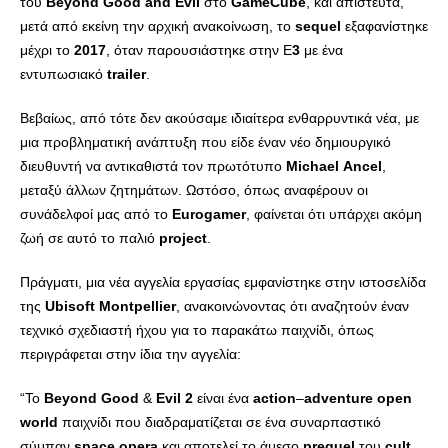
του
Beyond
Good
and
Evil
στο
GameCube
, και απίστευτα,
μετά από εκείνη την αρχική ανακοίνωση, το
sequel
εξαφανίστηκε
μέχρι το
2017
, όταν παρουσιάστηκε στην E
3
με ένα
εντυπωσιακό
trailer
.
Βεβαίως, από τότε δεν ακούσαμε ιδιαίτερα ενθαρρυντικά νέα, με
μια προβληματική ανάπτυξη που είδε έναν νέο δημιουργικό
διευθυντή να αντικαθιστά τον πρωτότυπο
Michael
Ancel
,
μεταξύ άλλων ζητημάτων. Ωστόσο, όπως αναφέρουν οι
συνάδελφοί μας από το
Eurogamer
, φαίνεται ότι υπάρχει ακόμη
ζωή σε αυτό το παλιό
project
.
Πράγματι, μια νέα αγγελία εργασίας εμφανίστηκε στην ιστοσελίδα
της
Ubisoft
Montpellier
, ανακοινώνοντας ότι αναζητούν έναν
τεχνικό σχεδιαστή ήχου για το παρακάτω παιχνίδι, όπως
περιγράφεται στην ίδια την αγγελία:
“Το
Beyond
Good
&
Evil
2
είναι ένα
action
–
adventure
open
world
παιχνίδι που διαδραματίζεται σε ένα συναρπαστικό
σύμπαν
space
opera
και αποτελεί το άμεσο
prequel
του
cult