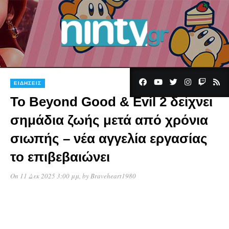
ΕΙΔΉΣΕΙΣ
Το Beyond Good & Evil 2 δείχνει
σημάδια ζωής μετά από χρόνια
σιωπής – νέα αγγελία εργασίας
το επιβεβαιώνει
On 11 Δεκ 2025 3:00 μμ
, by
Braveheart1980