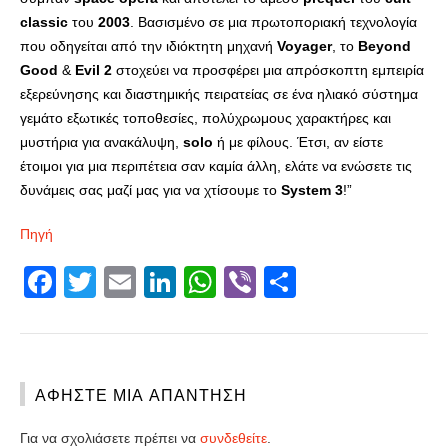
classic
του
2003
. Βασισμένο σε μια πρωτοποριακή τεχνολογία
που οδηγείται από την ιδιόκτητη μηχανή
Voyager
, το
Beyond
Good
&
Evil
2
στοχεύει να προσφέρει μια απρόσκοπτη εμπειρία
εξερεύνησης και διαστημικής πειρατείας σε ένα ηλιακό σύστημα
γεμάτο εξωτικές τοποθεσίες, πολύχρωμους χαρακτήρες και
μυστήρια για ανακάλυψη,
solo
ή με φίλους. Έτσι, αν είστε
έτοιμοι για μια περιπέτεια σαν καμία άλλη, ελάτε να ενώσετε τις
δυνάμεις σας μαζί μας για να χτίσουμε το
System
3
!”
Πηγή
Facebook
Twitter
Email
LinkedIn
WhatsApp
Viber
Share
ΑΦΉΣΤΕ ΜΙΑ ΑΠΆΝΤΗΣΗ
Για να σχολιάσετε πρέπει να
συνδεθείτε
.