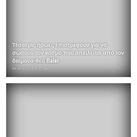
Τέσσερις ήρωες επιστρέφουν για να
σώσουν τον κόσμο που απειλείται από τον
δαίμονα-θεό Balor
04 Αυγ 2026 6:27 μμ