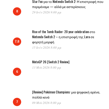
Star Fox για το Nintendo Switch 2: Η επιστροφή που
περιμέναμε — αλλά με αστερίσκους
8
29 Ιούν 2026 9:00 μμ
Rise of the Tomb Raider: 20 year celebration στο
Nintendo Switch 2 – η επιστροφή της Lara σε
φορητή μορφή
7.8
15 Ιούν 2026 8:00 μμ
MotoGP 26 [Switch 2 Review]
13 Μάι 2026 8:00 μμ
6
[Review] Pokémon Champions: μια ψηφιακή αρένα,
πολλά κενά
7
09 Μάι 2026 8:00 μμ