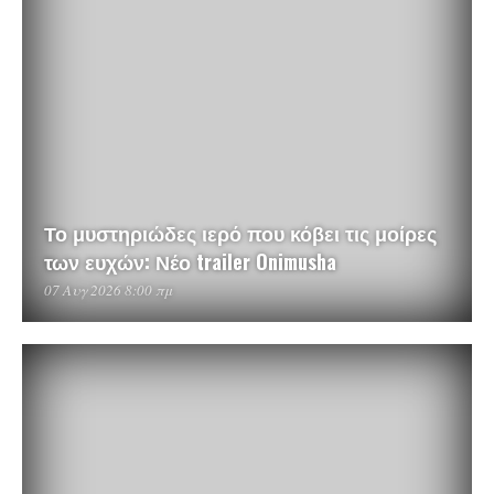
Το μυστηριώδες ιερό που κόβει τις μοίρες
των ευχών: Νέο trailer Onimusha
07 Αυγ 2026 8:00 πμ