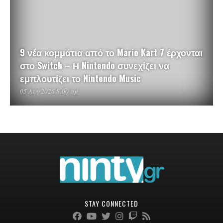
9 νέα κομμάτια από το Mario Kart 7 έρχονται
στο Switch – Η Nintendo συνεχίζει να
εμπλουτίζει το Nintendo Music
05 Αυγ 2026 8:00 πμ
STAY CONNECTED