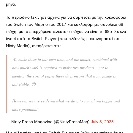
μήνα.
Το περιοδικό ξεκίνησε αρχικά για να συμπέσει με την κυκλοφορία
του Switch τον Μάρτιο του 2017 και κυκλοφόρησε συνολικά 68
τεύχη, με το επερχόμενο τελευταίο τεύχος να είναι το 69ο. Σε ένα
tweet από το Switch Player (που πλέον έχει μετονομαστεί σε
Ninty Media), αναφέρεται ότι :
We make these in our own time, and the model, combined with
how much work is required to make two products – not to
mention the cost of paper these days means that a magazine is
not viable. 🙁
However, we are evolving what we do into something bigger and
more premium!
— Ninty Fresh Magazine (@NintyFreshMag)
July 3, 2023
Η ομάδα πίσω από το Switch Player επιβεβαίωσε επίσης ότι το