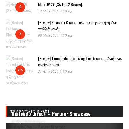
MotoGP 26 [Switch 2 Review]
6
13 Μάι 2026 8:00 μμ
[Review] Pokémon Champions: μια ψηφιακή αρένα,
πολλά κενά
7
09 Μάι 2026 8:00 μμ
[Review] Tomodachi Life: Living the Dream : η ζωή των
ονείρων σου
7.5
21 Απρ 2026 6:00 μμ
ΤΕΛΕΥΤΑΊΟ DIRECT:
Nintendo Direct – Partner Showcase
05 Φεβ 2026 4:00 μμ