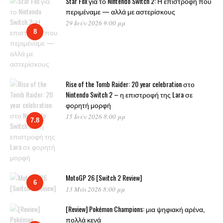
Star Fox για το Nintendo Switch 2: Η επιστροφή που
περιμέναμε — αλλά με αστερίσκους
29 Ιούν 2026 9:00 μμ
8
Rise of the Tomb Raider: 20 year celebration στο
Nintendo Switch 2 – η επιστροφή της Lara σε
φορητή μορφή
15 Ιούν 2026 8:00 μμ
7.8
MotoGP 26 [Switch 2 Review]
6
13 Μάι 2026 8:00 μμ
[Review] Pokémon Champions: μια ψηφιακή αρένα,
πολλά κενά