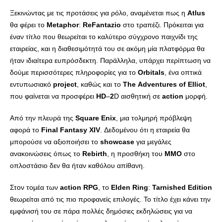
Ξεκινώντας με τις προτάσεις για ρόλο, αναμένεται πως η
Atlus
θα φέρει το
Metaphor
:
ReFantazio
στο τραπέζι. Πρόκειται για
έναν τίτλο που θεωρείται το καλύτερο σύγχρονο παιχνίδι της
εταιρείας, και η διαθεσιμότητά του σε ακόμη μία πλατφόρμα θα
ήταν ιδιαίτερα ευπρόσδεκτη. Παράλληλα, υπάρχει περίπτωση να
δούμε περισσότερες πληροφορίες για το
Orbitals
, ένα οπτικά
εντυπωσιακό
project
, καθώς και το
The
Adventures
of
Elliot
,
που φαίνεται να προσφέρει
HD
–
2
D αισθητική σε
action
μορφή.
Από την πλευρά της
Square
Enix
, μια τολμηρή πρόβλεψη
αφορά το
Final
Fantasy
XIV
. Δεδομένου ότι η εταιρεία θα
μπορούσε να αξιοποιήσει το
showcase
για μεγάλες
ανακοινώσεις όπως το
Rebirth
, η προσθήκη του
MMO
στο
οπλοστάσιο δεν θα ήταν καθόλου απίθανη.
Στον τομέα των
action
RPG
, το
Elden
Ring
:
Tarnished
Edition
θεωρείται από τις πιο προφανείς επιλογές. Το τίτλο έχει κάνει την
εμφάνισή του σε πάρα πολλές δημόσιες εκδηλώσεις για να