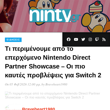
ΕΙΔΉΣΕΙΣ
Τι περιμένουμε από το
επερχόμενο Nintendo Direct
Partner Showcase – Οι πιο
καυτές προβλέψεις για Switch 2
On 05 Φεβ 2026 12:00 μμ
, by
Braveheart1980
Braveheart1980