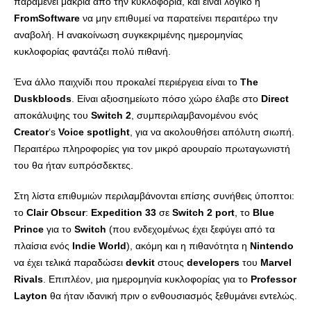
παραμένει μακριά από την κυκλοφορία, και είναι λογικό η
FromSoftware
να μην επιθυμεί να παρατείνει περαιτέρω την
αναβολή. Η ανακοίνωση συγκεκριμένης ημερομηνίας
κυκλοφορίας φαντάζει πολύ πιθανή.
Ένα άλλο παιχνίδι που προκαλεί περιέργεια είναι το
The
Duskbloods
. Είναι αξιοσημείωτο πόσο χώρο έλαβε στο
Direct
αποκάλυψης του
Switch
2
, συμπεριλαμβανομένου ενός
Creator
‘s
Voice
spotlight
, για να ακολουθήσει απόλυτη σιωπή.
Περαιτέρω πληροφορίες για τον μικρό αρουραίο πρωταγωνιστή
του θα ήταν ευπρόσδεκτες.
Στη λίστα επιθυμιών περιλαμβάνονται επίσης συνήθεις ύποπτοι:
το
Clair
Obscur
:
Expedition
33
σε
Switch
2
port
, το
Blue
Prince
για το
Switch
(που ενδεχομένως έχει ξεφύγει από τα
πλαίσια ενός
Indie
World
), ακόμη και η πιθανότητα η
Nintendo
να έχει τελικά παραδώσει
devkit
στους
developers
του
Marvel
Rivals
. Επιπλέον, μια ημερομηνία κυκλοφορίας για το
Professor
Layton
θα ήταν ιδανική πριν ο ενθουσιασμός ξεθυμάνει εντελώς.