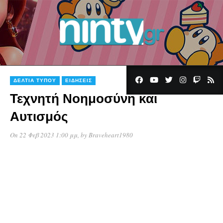
ΔΕΛΤΊΑ ΤΎΠΟΥ
ΕΙΔΉΣΕΙΣ
Τεχνητή Νοημοσύνη και
Αυτισμός
On 22 Φεβ 2023 1:00 μμ
, by
Braveheart1980