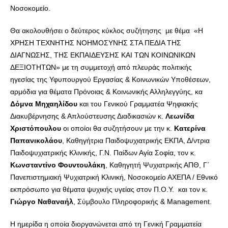
Νοσοκομείο.
Θα ακολουθήσει ο δεύτερος κύκλος συζήτησης με θέμα «Η
ΧΡΗΣΗ ΤΕΧΝΗΤΗΣ ΝΟΗΜΟΣΥΝΗΣ ΣΤΑ ΠΕΔΙΑ ΤΗΣ
ΔΙΑΓΝΩΣΗΣ, ΤΗΣ ΕΚΠΑΙΔΕΥΣΗΣ ΚΑΙ ΤΩΝ ΚΟΙΝΩΝΙΚΩΝ
ΔΕΞΙΟΤΗΤΩΝ» με τη συμμετοχή από πλευράς πολιτικής
ηγεσίας της Υφυπουργού Εργασίας & Κοινωνικών Υποθέσεων,
αρμόδια για θέματα Πρόνοιας & Κοινωνικής Αλληλεγγύης, κα
Δόμνα Μηχαηλίδου
και του Γενικού Γραμματέα Ψηφιακής
Διακυβέρνησης & Απλούστευσης Διαδικασιών κ.
Λεωνίδα
Χριστόπουλου
οι οποίοι θα συζητήσουν με την κ.
Κατερίνα
Παπανικολάου
, Καθηγήτρια Παιδοψυχιατρικής ΕΚΠΑ, Δ/ντρια
Παιδοψυχιατρικής Κλινικής, Γ.Ν. Παίδων Αγία Σοφία, τον κ.
Κωνσταντίνο Φουντουλάκη
, Καθηγητή Ψυχιατρικής ΑΠΘ, Γ΄
Πανεπιστημιακή Ψυχιατρική Κλινική, Νοσοκομείο ΑΧΕΠΑ / Εθνικό
εκπρόσωπο για θέματα ψυχικής υγείας στον Π.Ο.Υ. και τον κ.
Γιώργο Ναθαναήλ
, Σύμβουλο Πληροφορικής & Management.
Η ημερίδα η οποία διοργανώνεται από τη Γενική Γραμματεία