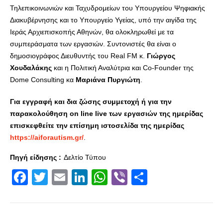
Τηλεπικοινωνιών και Ταχυδρομείων του Υπουργείου Ψηφιακής
Διακυβέρνησης και το Υπουργείο Υγείας, υπό την αιγίδα της
Ιεράς Αρχιεπισκοπής Αθηνών, θα ολοκληρωθεί με τα
συμπεράσματα των εργασιών. Συντονιστές θα είναι ο
δημοσιογράφος Διευθυντής του Real FM κ.
Γιώργος
Χουδαλάκης
και η Πολιτική Αναλύτρια και Co-Founder της
Dome Consulting κα
Μαριάνα Πυργιώτη
.
Για εγγραφή και δια ζώσης συμμετοχή ή για την
παρακολούθηση
on
line
live
των εργασιών της ημερίδας
επισκεφθείτε την επίσημη ιστοσελίδα της ημερίδας
https
://
aiforautism
.
gr
/
.
Πηγή είδησης :
Δελτίο Τύπου
Facebook
Twitter
Email
LinkedIn
WhatsApp
Viber
Share