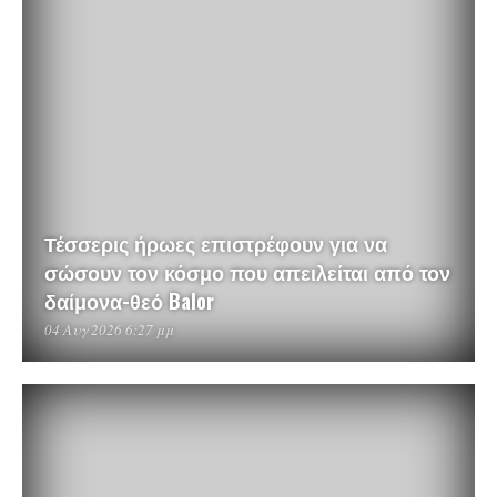
Τέσσερις ήρωες επιστρέφουν για να
σώσουν τον κόσμο που απειλείται από τον
δαίμονα-θεό Balor
04 Αυγ 2026 6:27 μμ