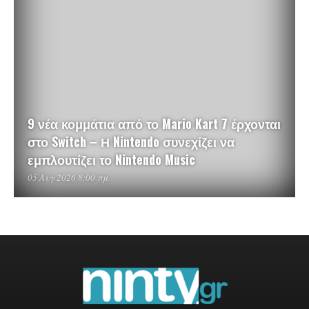
9 νέα κομμάτια από το Mario Kart 7 έρχονται
στο Switch – Η Nintendo συνεχίζει να
εμπλουτίζει το Nintendo Music
05 Αυγ 2026 8:00 πμ