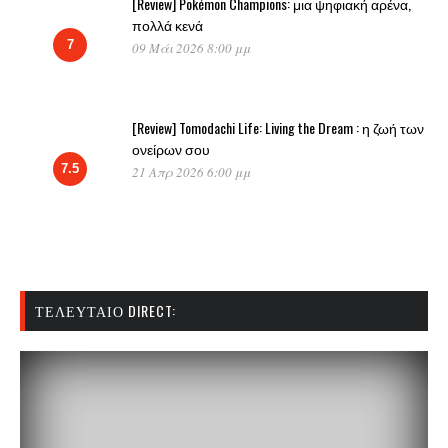
[Review] Pokémon Champions: μια ψηφιακή αρένα,
πολλά κενά
7
09 Μάι 2026 8:00 μμ
[Review] Tomodachi Life: Living the Dream : η ζωή των
ονείρων σου
7.5
21 Απρ 2026 6:00 μμ
ΤΕΛΕΥΤΑΊΟ DIRECT: