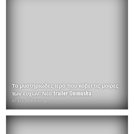
Το μυστηριώδες ιερό που κόβει τις μοίρες
των ευχών: Νέο trailer Onimusha
07 Αυγ 2026 8:00 πμ