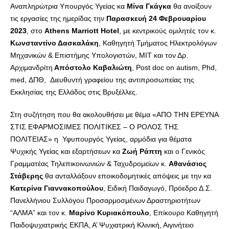
Αναπληρώτρια Υπουργός Υγείας κα
Μίνα Γκάγκα
θα ανοίξουν
τις εργασίες της ημερίδας την
Παρασκευή 24 Φεβρουαρίου
2023
, στο
Athens
Marriott
Hotel
, με κεντρικούς ομιλητές τον κ.
Κωνσταντίνο Δασκαλάκη
, Καθηγητή Τμήματος Ηλεκτρολόγων
Μηχανικών & Επιστήμης Υπολογιστών, ΜΙΤ και τον Δρ.
Αρχιμανδρίτη
Απόστολο Καβαλιώτη
, Post doc on autism, Phd,
med, ΔΠΘ, Διευθυντή γραφείου της αντιπροσωπείας της
Εκκλησίας της Ελλάδος στις Βρυξέλλες.
Στη συζήτηση που θα ακολουθήσει με θέμα «ΑΠΟ ΤΗΝ ΕΡΕΥΝΑ
ΣΤΙΣ ΕΦΑΡΜΟΣΙΜΕΣ ΠΟΛΙΤΙΚΕΣ – Ο ΡΟΛΟΣ ΤΗΣ
ΠΟΛΙΤΕΙΑΣ» η Υφυπουργός Υγείας, αρμόδια για θέματα
Ψυχικής Υγείας και εξαρτήσεων κα
Ζωή Ράπτη
και ο Γενικός
Γραμματέας Τηλεπικοινωνιών & Ταχυδρομείων κ.
Αθανάσιος
Στάβερης
θα ανταλλάξουν εποικοδομητικές απόψεις με την κα
Κατερίνα Γιαννακοπούλου
, Ειδική Παιδαγωγό, Πρόεδρο Δ.Σ.
Πανελλήνιου Συλλόγου Προσαρμοσμένων Δραστηριοτήτων
“ΑΛΜΑ” και τον κ.
Μαρίνο Κυριακόπουλο
, Επίκουρο Καθηγητή
Παιδοψυχιατρικής ΕΚΠΑ, Α’ Ψυχιατρική Κλινική, Αιγινήτειο