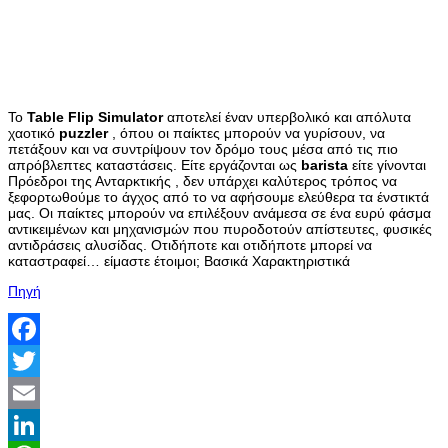
Το
Table
Flip
Simulator
αποτελεί έναν υπερβολικό και απόλυτα
χαοτικό
puzzler
, όπου οι παίκτες μπορούν να γυρίσουν, να
πετάξουν και να συντρίψουν τον δρόμο τους μέσα από τις πιο
απρόβλεπτες καταστάσεις. Είτε εργάζονται ως
barista
είτε γίνονται
Πρόεδροι της Ανταρκτικής , δεν υπάρχει καλύτερος τρόπος να
ξεφορτωθούμε το άγχος από το να αφήσουμε ελεύθερα τα ένστικτά
μας. Οι παίκτες μπορούν να επιλέξουν ανάμεσα σε ένα ευρύ φάσμα
αντικειμένων και μηχανισμών που πυροδοτούν απίστευτες, φυσικές
αντιδράσεις αλυσίδας. Οτιδήποτε και οτιδήποτε μπορεί να
καταστραφεί… είμαστε έτοιμοι; Βασικά Χαρακτηριστικά
Πηγή
Facebook
Twitter
Email