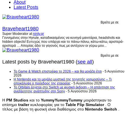
About
Latest Posts
Βρείτε με σε
Braveheart1980
Super Moderator
at
ninty.gr
Γεννημένος στην Hyrule, καταδικασμένος να κυνηγά μανιτάρια, headshots και
hidden objects! Ευτυχώς που υπάρχει και το πάνω-πάνω, κάτω-κάτω, αριστερά-
αριστερά .... Απορίας άξιο το γεγονός πως με αντέχουν οι γύρω μου...
Βρείτε με σε
Latest posts by Braveheart1980
(
see all
)
Το Game & Watch επιστρέφει το 2026 – και θα μοιάζει έτσι
- 5 Αυγούστου
2026
Η Nintendo και το μεγάλο μυστικό της τεχνητής νοημοσύνης – Τι
αποκάλυψε ο πρόεδρος της εταιρείας
- 5 Αυγούστου 2026
Το Orbitals έρχεται στο Switch με φυσική έκδοση – Η απάντηση της
ανεξάρτητης ανάπτυξης στη Sony
- 5 Αυγούστου 2026
Η
PM
Studios
και το
YummyYummyTummy
μοιράστηκαν το
επίσημο
trailer
κυκλοφορίας για το
Table
Flip
Simulator
. Ο
τίτλος με βάση τη φυσική είναι διαθέσιμος στο
Nintendo
Switch
.