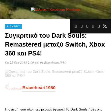
1
ΕΙΔΉΣΕΙΣ
Συγκριτικό του Dark Souls:
Remastered μεταξύ Switch, Xbox
360 και PS4!
On 22 Οκτ 2018 2:00 μμ
, by
Braveheart1980
Braveheart1980
Η στιγμή που όλοι περιμέναμε έφτασε! Το Dark Souls ήρθε στο