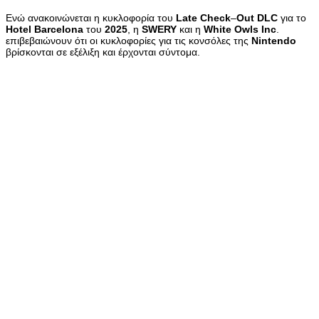
Ενώ ανακοινώνεται η κυκλοφορία του
Late
Check
–
Out
DLC
για το
Hotel
Barcelona
του
2025
, η
SWERY
και η
White
Owls
Inc
.
επιβεβαιώνουν ότι οι κυκλοφορίες για τις κονσόλες της
Nintendo
βρίσκονται σε εξέλιξη και έρχονται σύντομα.