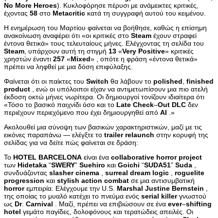
No
More
Heroes
). Κυκλοφόρησε πέρυσι με ανάμεικτες κριτικές,
έχοντας
58
στο
Metacritic
κατά τη συγγραφή αυτού του κειμένου.
Η ενημέρωση του Μαρτίου φαίνεται να βοήθησε, καθώς η επίσημη
ανακοίνωση αναφέρει ότι «οι κριτικές στο
Steam
έχουν στραφεί
έντονα θετικά» τους τελευταίους μήνες. Ελέγχοντας τη σελίδα του
Steam
, υπάρχουν αυτή τη στιγμή
13
«
Very
Positive
» κριτικές
χρηστών έναντι
257
«
Mixed
» , οπότε η φράση «έντονα θετικά»
πρέπει να ληφθεί με μια δόση επιφύλαξης.
Φαίνεται ότι οι παίκτες του
Switch
θα λάβουν το
polished
,
finished
product
, ενώ οι υπόλοιποι είχαν να αντιμετωπίσουν μια πιο ατελή
έκδοση οκτώ μήνες νωρίτερα. Οι δημιουργοί τονίζουν ιδιαίτερα ότι
«Τόσο το βασικό παιχνίδι όσο και το
Late
Check
–
Out
DLC
δεν
περιέχουν περιεχόμενο που έχει δημιουργηθεί από
AI
.»
Ακολουθεί μια σύνοψη των βασικών χαρακτηριστικών, μαζί με τις
εικόνες παραπάνω — ελέγξτε το
trailer
relaunch
στην κορυφή της
σελίδας για να δείτε πώς φαίνεται σε δράση:
Το
HOTEL
BARCELONA
είναι ένα
collaborative
horror
project
των
Hidetaka
“
SWERY
”
Suehiro
και
Goichi
“
SUDA
51
”
Suda
,
συνδυάζοντας
slasher
cinema
,
surreal
dream
logic
,
roguelite
progression
και
stylish
action
combat
σε μια αντισυμβατική
horror
εμπειρία. Ελέγχουμε την U.S.
Marshal
Justine
Bernstein
,
της οποίας το μυαλό κατέχει το πνεύμα ενός
serial
killer
γνωστού
ως
Dr
.
Carnival
. Μαζί, πρέπει να επιβιώσουν σε ένα
ever
–
shifting
hotel
γεμάτο παγίδες, δολοφόνους και τερατώδεις απειλές. Οι