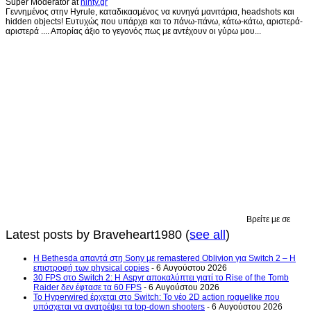
Super Moderator
at
ninty.gr
Γεννημένος στην Hyrule, καταδικασμένος να κυνηγά μανιτάρια, headshots και
hidden objects! Ευτυχώς που υπάρχει και το πάνω-πάνω, κάτω-κάτω, αριστερά-
αριστερά .... Απορίας άξιο το γεγονός πως με αντέχουν οι γύρω μου...
Βρείτε με σε
Latest posts by Braveheart1980
(
see all
)
Η Bethesda απαντά στη Sony με remastered Oblivion για Switch 2 – Η
επιστροφή των physical copies
- 6 Αυγούστου 2026
30 FPS στο Switch 2: Η Aspyr αποκαλύπτει γιατί το Rise of the Tomb
Raider δεν έφτασε τα 60 FPS
- 6 Αυγούστου 2026
Το Hyperwired έρχεται στο Switch: Το νέο 2D action roguelike που
υπόσχεται να ανατρέψει τα top-down shooters
- 6 Αυγούστου 2026