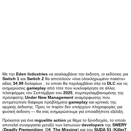
Με την
Eden
Industries
να αναλαμβάνει την έκδοση, οι εκδόσεις για
Switch
1
και
Switch
2
θα αποτελούν «ένα ολοκληρωμένο πακέτο»
αξίας
34
,
99
δολαρίων , το οποίο θα περιλαμβάνει όλα τα
DLC
και τις
ενημερώσεις
gameplay
από τότε που κυκλοφόρησε σε άλλες
πλατφόρμες τον Σεπτέμβριο του
2025
, συμπεριλαμβανομένης της
πρόσφατης
Under
New
Management
αναμόρφωσης που
αντιμετώπισε διάφορα προβλήματα
gameplay
και κριτικές της
αρχικής έκδοσης. Προς το παρόν δεν υπάρχουν πληροφορίες για
φυσική έκδοση — θα σας ενημερώσουμε για οποιαδήποτε εξέλιξη.
Πρόκειται για ένα
roguelite
action
με θέμα το ξενοδοχείο, το οποίο
αποτελεί συνεργασία μεταξύ των Ιαπωνών
developers
της
SWERY
(
Deadly
Premonition
, D
4
,
The
Missing
) και του
SUDA
51
(
Killer7
,