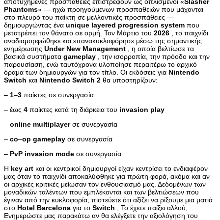
αποτυχημένες προσπάθειες επιστρέφουν ως οπλισμένοι «
Slasher
Phantoms
» — ηχώ προηγούμενων προσπαθειών που μάχονται
στο πλευρό του παίκτη σε μελλοντικές προσπάθειες —
δημιουργώντας ένα
unique
layered
progression
system
που
μετατρέπει τον θάνατο σε ορμή. Τον Μάρτιο του
2026
, το παιχνίδι
αναδιαμορφώθηκε και επανακυκλοφόρησε μέσω της σημαντικής
ενημέρωσης
Under
New
Management
, η οποία βελτίωσε τα
βασικά συστήματα
gameplay
, την ισορροπία, την πρόοδο και την
παρουσίαση, ενώ ταυτόχρονα υλοποίησε περαιτέρω το αρχικό
όραμα των δημιουργών για τον τίτλο. Οι εκδόσεις για
Nintendo
Switch
και
Nintendo
Switch
2
θα υποστηρίζουν:
–
1
–
3
παίκτες σε συνεργασία
– έως
4
παίκτες κατά τη διάρκεια του
invasion
play
–
online
multiplayer
σε συνεργασία
–
co
–
op
gameplay
σε συνεργασία
–
PvP
invasion
mode
σε συνεργασία
Η
key
art
και οι κεντρικοί δημιουργοί είχαν κεντρίσει το ενδιαφέρον
μας όταν το παιχνίδι αποκαλύφθηκε για πρώτη φορά, ακόμα και αν
οι αρχικές κριτικές μείωσαν τον ενθουσιασμό μας. Δεδομένων των
μοναδικών ταλέντων που εμπλέκονται και των βελτιώσεων που
έγιναν από την κυκλοφορία, πιστεύετε ότι αξίζει να ρίξουμε μια ματιά
στο
Hotel
Barcelona
για το
Switch
; Το έχετε παίξει αλλού;
Ενημερώστε μας παρακάτω αν θα ελέγξετε την αξιολόγηση του