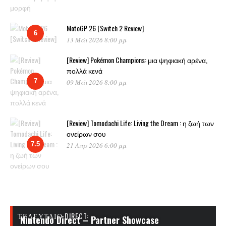
MotoGP 26 [Switch 2 Review]
6
13 Μάι 2026 8:00 μμ
[Review] Pokémon Champions: μια ψηφιακή αρένα,
πολλά κενά
7
09 Μάι 2026 8:00 μμ
[Review] Tomodachi Life: Living the Dream : η ζωή των
ονείρων σου
7.5
21 Απρ 2026 6:00 μμ
ΤΕΛΕΥΤΑΊΟ DIRECT:
Nintendo Direct – Partner Showcase