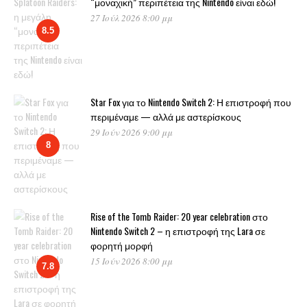
“μοναχική” περιπέτεια της Nintendo είναι εδώ!
27 Ιούλ 2026 8:00 μμ
8.5
Star Fox για το Nintendo Switch 2: Η επιστροφή που
περιμέναμε — αλλά με αστερίσκους
29 Ιούν 2026 9:00 μμ
8
Rise of the Tomb Raider: 20 year celebration στο
Nintendo Switch 2 – η επιστροφή της Lara σε
φορητή μορφή
15 Ιούν 2026 8:00 μμ
7.8