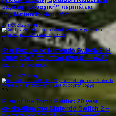
μεγάλη “μοναχική” περιπέτεια
της Nintendo είναι εδώ!
27 Ιούλ 2026 8:00 μμ
8
Star Fox για το Nintendo Switch 2: Η
επιστροφή που περιμέναμε — αλλά
με αστερίσκους
29 Ιούν 2026 9:00 μμ
7.8
Rise of the Tomb Raider: 20 year
celebration στο Nintendo Switch 2 –
η επιστροφή της Lara σε φορητή