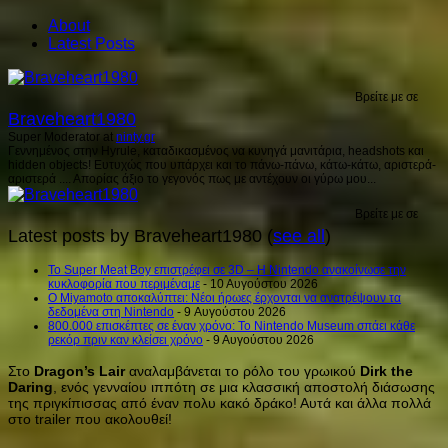
About
Latest Posts
Βρείτε με σε
Braveheart1980
Super Moderator
at
ninty.gr
Γεννημένος στην Hyrule, καταδικασμένος να κυνηγά μανιτάρια, headshots και
hidden objects! Ευτυχώς που υπάρχει και το πάνω-πάνω, κάτω-κάτω, αριστερά-
αριστερά .... Απορίας άξιο το γεγονός πως με αντέχουν οι γύρω μου...
Βρείτε με σε
Latest posts by Braveheart1980
(
see all
)
Το Super Meat Boy επιστρέφει σε 3D – Η Nintendo ανακοίνωσε την
κυκλοφορία που περιμέναμε
- 10 Αυγούστου 2026
Ο Miyamoto αποκαλύπτει: Νέοι ήρωες έρχονται να ανατρέψουν τα
δεδομένα στη Nintendo
- 9 Αυγούστου 2026
800.000 επισκέπτες σε έναν χρόνο: Το Nintendo Museum σπάει κάθε
ρεκόρ πριν καν κλείσει χρόνο
- 9 Αυγούστου 2026
Στο
Dragon’s Lair
αναλαμβάνεται το ρόλο του γρωικού
Dirk the
Daring
, ενός γενναίου ιππότη σε μια κλασσική αποστολή διάσωσης
της πριγκίπισσας από έναν πολυ κακό δράκο! Αυτά και άλλα πολλά
στο trailer που ακολουθεί!