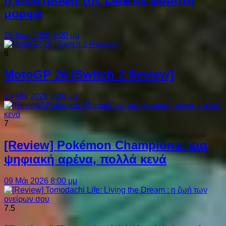
μορφή
15 Ιούν 2026 8:00 μμ
6
MotoGP 26 [Switch 2 Review]
13 Μάι 2026 8:00 μμ
7
[Review] Pokémon Champions: μια
ψηφιακή αρένα, πολλά κενά
09 Μάι 2026 8:00 μμ
7.5