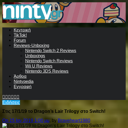
Κεντρική
TikTok!
Forum
Reviews-Unboxing
Nintendo Switch 2 Reviews
Unboxings
Nintendo Switch Reviews
Wii U Reviews
Nintendo 3DS Reviews
Άρθρα
Nintypedia
Εγγραφή
Ειδήσεις
Στις 17/1/19 το Dragon’s Lair Trilogy στο Switch!
On 15 Ιαν 2019 1:00 μμ
, by
Braveheart1980