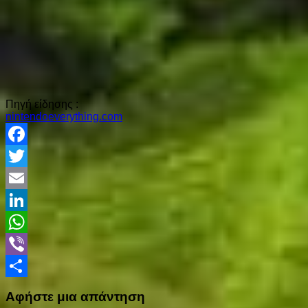
Πηγή είδησης :
nintendoeverything.com
Facebook
Twitter
Email
LinkedIn
WhatsApp
Viber
Share
Αφήστε μια απάντηση