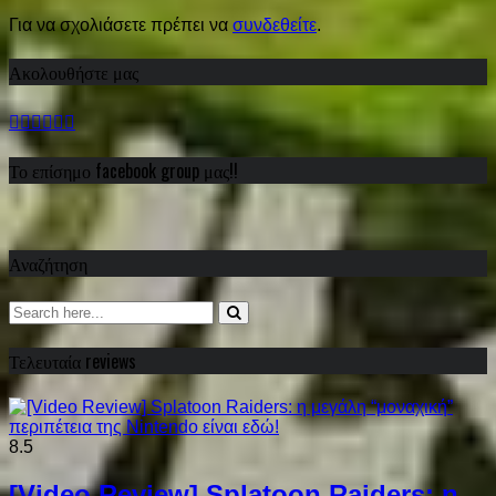
Για να σχολιάσετε πρέπει να
συνδεθείτε
.
Ακολουθήστε μας
Το επίσημο facebook group μας!!
Αναζήτηση
Τελευταία reviews
8.5
[Video Review] Splatoon Raiders: η