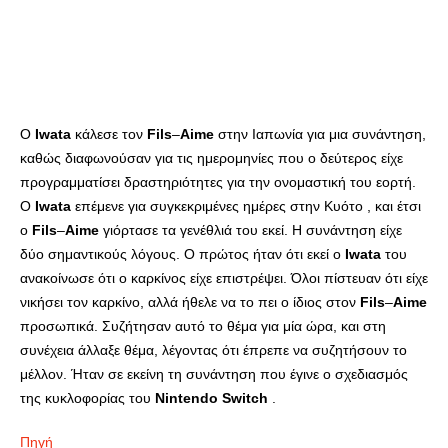
Ο
Iwata
κάλεσε τον
Fils
–
Aime
στην Ιαπωνία για μια συνάντηση,
καθώς διαφωνούσαν για τις ημερομηνίες που ο δεύτερος είχε
προγραμματίσει δραστηριότητες για την ονομαστική του εορτή.
Ο
Iwata
επέμενε για συγκεκριμένες ημέρες στην Κυότο , και έτσι
ο
Fils
–
Aime
γιόρτασε τα γενέθλιά του εκεί. Η συνάντηση είχε
δύο σημαντικούς λόγους. Ο πρώτος ήταν ότι εκεί ο
Iwata
του
ανακοίνωσε ότι ο καρκίνος είχε επιστρέψει. Όλοι πίστευαν ότι είχε
νικήσει τον καρκίνο, αλλά ήθελε να το πει ο ίδιος στον
Fils
–
Aime
προσωπικά. Συζήτησαν αυτό το θέμα για μία ώρα, και στη
συνέχεια άλλαξε θέμα, λέγοντας ότι έπρεπε να συζητήσουν το
μέλλον. Ήταν σε εκείνη τη συνάντηση που έγινε ο σχεδιασμός
της κυκλοφορίας του
Nintendo
Switch
.
Πηγή