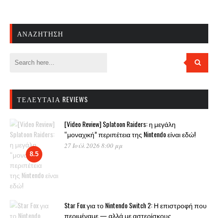
ΑΝΑΖΉΤΗΣΗ
ΤΕΛΕΥΤΑΊΑ REVIEWS
[Video Review] Splatoon Raiders: η μεγάλη
“μοναχική” περιπέτεια της Nintendo είναι εδώ!
27 Ιούλ 2026 8:00 μμ
8.5
Star Fox για το Nintendo Switch 2: Η επιστροφή που
περιμέναμε — αλλά με αστερίσκους