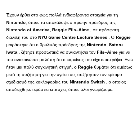
Έχουν έρθει στο φως πολλά ενδιαφέροντα στοιχεία για τη
Nintendo
, όπως τα αποκάλυψε ο πρώην πρόεδρος της
Nintendo
of
America
,
Reggie
Fils
–
Aime
, σε πρόσφατη
διάλεξή του στο
NYU
Game
Centre
Lecture
Series
. Ο
Reggie
μοιράστηκε ότι ο θρυλικός πρόεδρος της
Nintendo
,
Satoru
Iwata
, ζήτησε προσωπικά να συναντήσει τον
Fils
–
Aime
για να
του ανακοινώσει με λύπη ότι ο καρκίνος του είχε επιστρέψει. Ενώ
ήταν μια πολύ συγκινητική στιγμή, ο
Reggie
θυμάται ότι αμέσως
μετά τη συζήτηση για την υγεία του, συζήτησαν τον κρίσιμο
σχεδιασμό της κυκλοφορίας του
Nintendo
Switch
, ο οποίος
αποδείχθηκε τεράστια επιτυχία, όπως όλοι γνωρίζουμε.