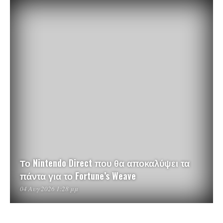
Το Nintendo Direct που θα αποκαλύψει τα
πάντα για το Fortune’s Weave
04 Αυγ 2026 1:28 μμ