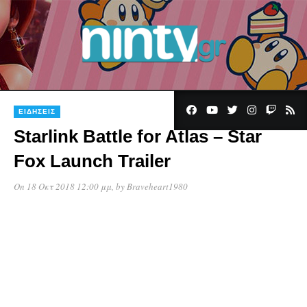
5
ΕΙΔΉΣΕΙΣ
Starlink Battle for Atlas – Star
Fox Launch Trailer
On 18 Οκτ 2018 12:00 μμ
, by
Braveheart1980