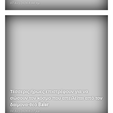
07 Αυγ 2026 8:00 πμ
Τέσσερις ήρωες επιστρέφουν για να
σώσουν τον κόσμο που απειλείται από τον
δαίμονα-θεό Balor
04 Αυγ 2026 6:27 μμ