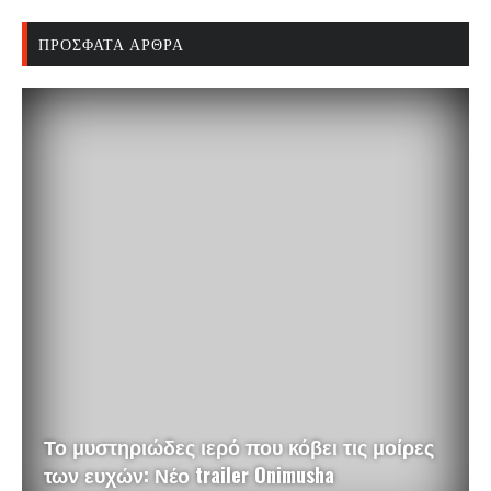
ΠΡΌΣΦΑΤΑ ΆΡΘΡΑ
Το μυστηριώδες ιερό που κόβει τις μοίρες
των ευχών: Νέο trailer Onimusha