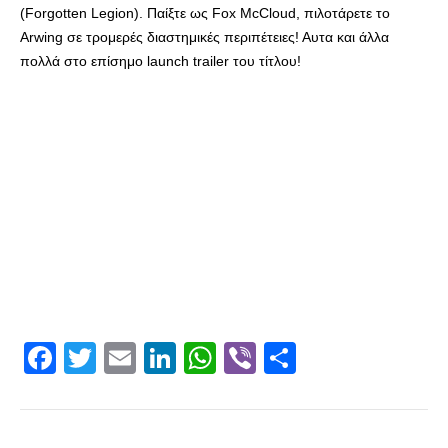
(Forgotten Legion). Παίξτε ως Fox McCloud, πιλοτάρετε το
Arwing σε τρομερές διαστημικές περιπέτειες! Αυτα και άλλα
πολλά στο επίσημο launch trailer του τίτλου!
Facebook
Twitter
Email
LinkedIn
WhatsApp
Viber
Share