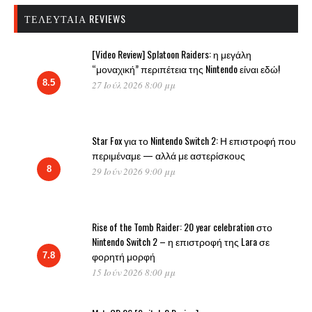
ΤΕΛΕΥΤΑΊΑ REVIEWS
[Video Review] Splatoon Raiders: η μεγάλη
“μοναχική” περιπέτεια της Nintendo είναι εδώ!
8.5
27 Ιούλ 2026 8:00 μμ
Star Fox για το Nintendo Switch 2: Η επιστροφή που
περιμέναμε — αλλά με αστερίσκους
8
29 Ιούν 2026 9:00 μμ
Rise of the Tomb Raider: 20 year celebration στο
Nintendo Switch 2 – η επιστροφή της Lara σε
φορητή μορφή
7.8
15 Ιούν 2026 8:00 μμ