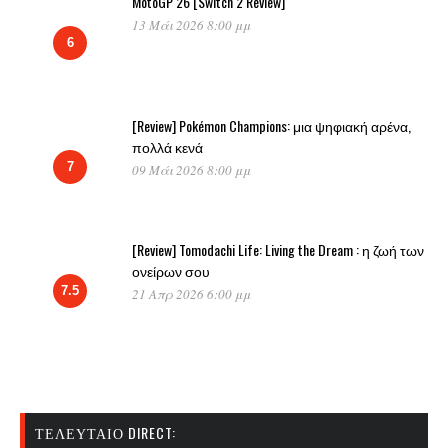
MotoGP 26 [Switch 2 Review]
13 Μάι 2026 8:00 μμ
6
[Review] Pokémon Champions: μια ψηφιακή αρένα,
πολλά κενά
7
09 Μάι 2026 8:00 μμ
[Review] Tomodachi Life: Living the Dream : η ζωή των
ονείρων σου
7.5
21 Απρ 2026 6:00 μμ
ΤΕΛΕΥΤΑΊΟ DIRECT: