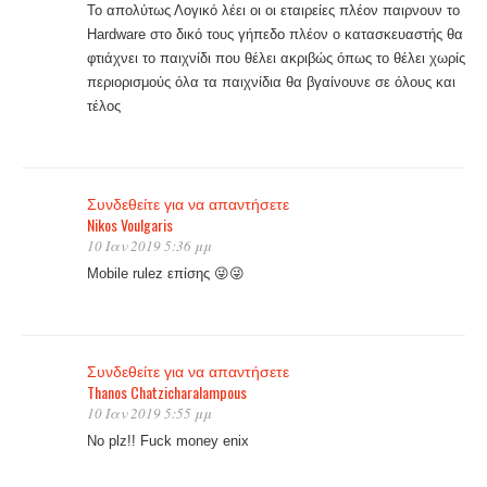
Το απολύτως Λογικό λέει οι οι εταιρείες πλέον παιρνουν το
Hardware στο δικό τους γήπεδο πλέον ο κατασκευαστής θα
φτιάχνει το παιχνίδι που θέλει ακριβώς όπως το θέλει χωρίς
περιορισμούς όλα τα παιχνίδια θα βγαίνουνε σε όλους και
τέλος
Συνδεθείτε για να απαντήσετε
Nikos Voulgaris
10 Ιαν 2019 5:36 μμ
Mobile rulez επίσης 😜😜
Συνδεθείτε για να απαντήσετε
Thanos Chatzicharalampous
10 Ιαν 2019 5:55 μμ
No plz!! Fuck money enix