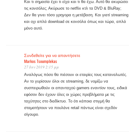
Και τι σημασία έχει τι είχα και τι θα έχω. Αυτό θα ακυρώσει
τις κονσόλες; Ακύρωσε το netflix κτλ τα DVD & BluRay;
Δεν θα γινει τόσο γρηγορα η μετάβαση. Και γιατί streaming
και οχι απλά download σε κονσόλα όπως και τώρα, απλά
μόνο αυτό.
Συνδεθείτε για να απαντήσετε
Markos Tsoumplekas
27 Ιαν 2019 2:15 μμ
Αναλόγως πόσο θα πιέσουν οι εταιρίες τους καταναλωτές.
Αν το γυρίσουν όλοι σε streaming, δε νομίζω να
συσπειρωθούν οι απανταχού gamers εναντίον τους, ειδικά
εφόσον δεν έχουν όλες οι χώρες προβλήματα με τις
ταχύτητες στο διαδίκτυο. Το ότι κάποια στιγμή θα
σταματήσουν να πουλάνε retail πάντως είναι σχεδόν
σίγουρο.