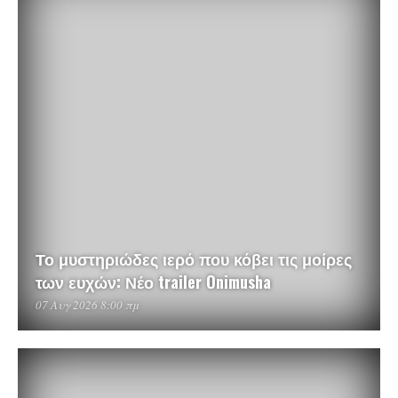
Το μυστηριώδες ιερό που κόβει τις μοίρες
των ευχών: Νέο trailer Onimusha
07 Αυγ 2026 8:00 πμ