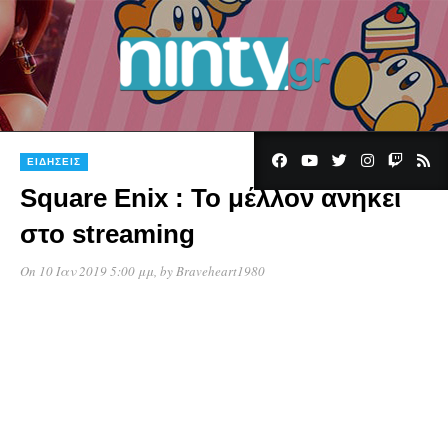
11
ΕΙΔΉΣΕΙΣ
Square Enix : Το μέλλον ανήκει
στο streaming
On 10 Ιαν 2019 5:00 μμ
, by
Braveheart1980