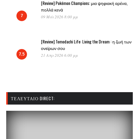
[Review] Pokémon Champions: μια ψηφιακή αρένα,
πολλά κενά
7
09 Μάι 2026 8:00 μμ
[Review] Tomodachi Life: Living the Dream : η ζωή των
ονείρων σου
7.5
21 Απρ 2026 6:00 μμ
ΤΕΛΕΥΤΑΊΟ DIRECT: