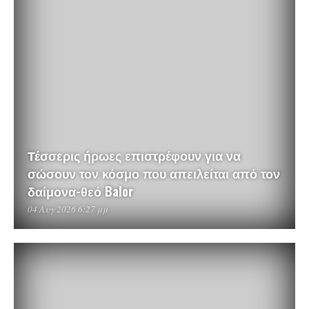
Τέσσερις ήρωες επιστρέφουν για να
σώσουν τον κόσμο που απειλείται από τον
δαίμονα-θεό Balor
04 Αυγ 2026 6:27 μμ