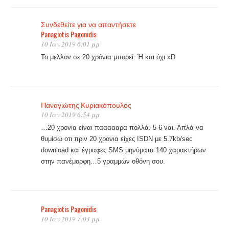
Συνδεθείτε για να απαντήσετε
Panagiotis Pagonidis
10 Ιαν 2019 6:01 μμ
Το μελλον σε 20 χρόνια μπορεί. Ή και όχι xD
Παναγιώτης Κυριακόπουλος
10 Ιαν 2019 6:54 μμ
…20 χρονια είναι παααααρα πολλά. 5-6 ναι. Απλά να
θυμίσω οτι πριν 20 χρονια είχες ISDN με 5.7kb/sec
download και έγραφες SMS μηνύματα 140 χαρακτήρων
στην πανέμορφη…5 γραμμών οθόνη σου.
Panagiotis Pagonidis
10 Ιαν 2019 7:03 μμ