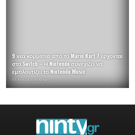
9 νέα κομμάτια από το Mario Kart 7 έρχονται
στο Switch – Η Nintendo συνεχίζει να
εμπλουτίζει το Nintendo Music
05 Αυγ 2026 8:00 πμ