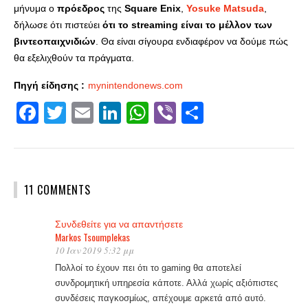
μήνυμα o
πρόεδρος
της
Square Enix
,
Yosuke Matsuda
,
δήλωσε ότι πιστεύει
ότι το streaming είναι το μέλλον των
βιντεοπαιχνιδιών
. Θα είναι σίγουρα ενδιαφέρον να δούμε πώς
θα εξελιχθούν τα πράγματα.
Πηγή είδησης :
mynintendonews.com
Facebook
Twitter
Email
LinkedIn
WhatsApp
Viber
Share
11 COMMENTS
Συνδεθείτε για να απαντήσετε
Markos Tsoumplekas
10 Ιαν 2019 5:32 μμ
Πολλοί το έχουν πει ότι το gaming θα αποτελεί
συνδρομητική υπηρεσία κάποτε. Αλλά χωρίς αξιόπιστες
συνδέσεις παγκοσμίως, απέχουμε αρκετά από αυτό.