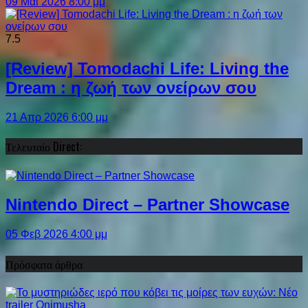
09 Μάι 2026 8:00 μμ
7.5
[Review] Tomodachi Life: Living the
Dream : η ζωή των ονείρων σου
21 Απρ 2026 6:00 μμ
Τελευταίο Direct:
Nintendo Direct – Partner Showcase
05 Φεβ 2026 4:00 μμ
Πρόσφατα άρθρα