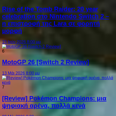
Rise of the Tomb Raider: 20 year
celebration στο Nintendo Switch 2 –
η επιστροφή της Lara σε φορητή
μορφή
15 Ιούν 2026 8:00 μμ
6
MotoGP 26 [Switch 2 Review]
13 Μάι 2026 8:00 μμ
7
[Review] Pokémon Champions: μια
ψηφιακή αρένα, πολλά κενά