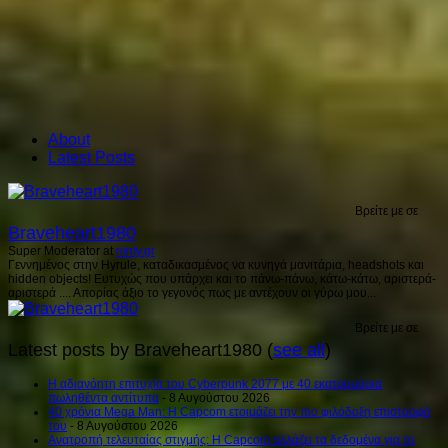
About
Latest Posts
Βρείτε με σε
Braveheart1980
Super Moderator
at
ninty.gr
Γεννημένος στην Hyrule, καταδικασμένος να κυνηγά μανιτάρια, headshots και
hidden objects! Ευτυχώς που υπάρχει και το πάνω-πάνω, κάτω-κάτω, αριστερά-
αριστερά .... Απορίας άξιο το γεγονός πως με αντέχουν οι γύρω μου...
Βρείτε με σε
Latest posts by Braveheart1980
(
see all
)
H αδιανόητη επιτυχία του Cyberpunk 2077 με 40 εκατομμύρια
πωληθέντα αντίτυπα
- 8 Αυγούστου 2026
40 χρόνια Mega Man: Η Capcom ετοιμάζει την πιο φιλόδοξη επιστροφή
του
- 8 Αυγούστου 2026
Ανατροπή τελευταίας στιγμής: Η Capcom αλλάζει τα δεδομένα για το