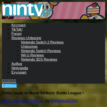
Κεντρική
TikTok!
Forum
Reviews-Unboxing
Nintendo Switch 2 Reviews
Unboxings
Nintendo Switch Reviews
Wii U Reviews
Nintendo 3DS Reviews
Άρθρα
Nintypedia
Εγγραφή
Ειδήσεις
Σπάει ταμία το Mario Strikers: Battle League !
On 22 Ιούν 2022 6:00 μμ
, by
Braveheart1980