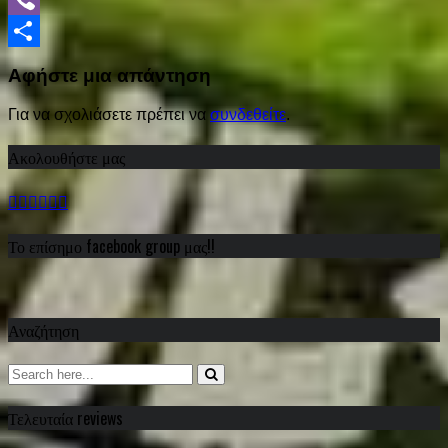
Viber
Share
Αφήστε μια απάντηση
Για να σχολιάσετε πρέπει να
συνδεθείτε
.
Ακολουθήστε μας
Το επίσημο facebook group μας!!
Αναζήτηση
Τελευταία reviews