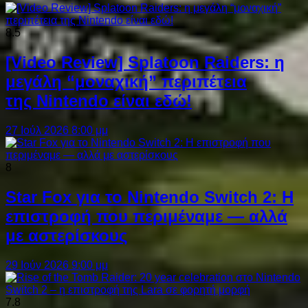
8.5
[Video Review] Splatoon Raiders: η
μεγάλη “μοναχική” περιπέτεια
της Nintendo είναι εδώ!
27 Ιούλ 2026 8:00 μμ
8
Star Fox για το Nintendo Switch 2: Η
επιστροφή που περιμέναμε — αλλά
με αστερίσκους
29 Ιούν 2026 9:00 μμ
7.8