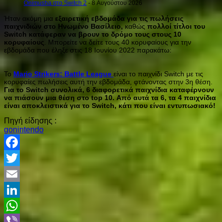
Onimusha στο Switch 2
- 8 Αυγούστου 2026
Ήταν ακόμη μια
εξαιρετική εβδομάδα για τις πωλήσεις
παιχνιδιών στο Ηνωμένο Βασίλειο,
καθώς
πολλοί τίτλοι του
Switch κατάφεραν να βρουν το δρόμο τους στους 10
κορυφαίους
. Μπορείτε να δείτε τους 40 κορυφαίους για την
εβδομάδα που έληξε στις 18 Ιουνίου 2022 παρακάτω:
Το
Mario Strikers: Battle League
είναι το παιχνίδι Switch με τις
κορυφαίες πωλήσεις αυτή την εβδομάδα, φτάνοντας στην 3η θέση.
Για το Switch συνολικά, 6 διαφορετικά παιχνίδια καταφέρνουν
να πιάσουν μια θέση στο top 10. Από αυτά τα 6, τα 4 παιχνίδια
είναι αποκλειστικά για το Switch, κάτι που είναι εντυπωσιακό!
Πηγή είδησης :
gonintendo
Facebook
Twitter
Email
LinkedIn
WhatsApp