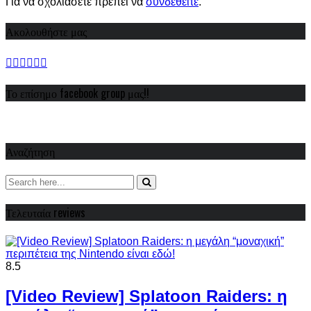
Για να σχολιάσετε πρέπει να
συνδεθείτε
.
Ακολουθήστε μας
Το επίσημο facebook group μας!!
Αναζήτηση
Τελευταία reviews
8.5
[Video Review] Splatoon Raiders: η