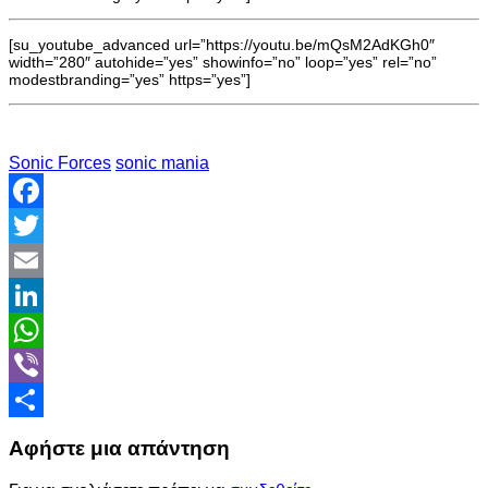
[su_youtube_advanced url=”https://youtu.be/mQsM2AdKGh0″
width=”280″ autohide=”yes” showinfo=”no” loop=”yes” rel=”no”
modestbranding=”yes” https=”yes”]
Sonic Forces
sonic mania
Facebook
Twitter
Email
LinkedIn
WhatsApp
Viber
Share
Αφήστε μια απάντηση