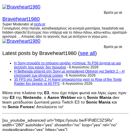
Βρείτε με σε
Braveheart1980
Super Moderator
at
ninty.gr
Γεννημένος στην Hyrule, καταδικασμένος να κυνηγά μανιτάρια, headshots και
hidden objects! Ευτυχώς που υπάρχει και το πάνω-πάνω, κάτω-κάτω, αριστερά-
αριστερά .... Απορίας άξιο το γεγονός πως με αντέχουν οι γύρω μου...
Βρείτε με σε
Latest posts by Braveheart1980
(
see all
)
Η Sony ετοιμάζει το επόμενο μεγάλο χτύπημα: Το PS6 έρχεται με μια
έκπληξη που κανείς δεν περιμένει
- 6 Αυγούστου 2026
Η Bethesda απαντά στη Sony με remastered Oblivion για Switch 2 – Η
επιστροφή των physical copies
- 6 Αυγούστου 2026
30 FPS στο Switch 2: Η Aspyr αποκαλύπτει γιατί το Rise of the Tomb
Raider δεν έφτασε τα 60 FPS
- 6 Αυγούστου 2026
Μέσα στα πλαίσια της
Ε3
, που έχει πάρει φωτιά και λίγες ώρες πριν
την
Ε3
της
Nintendo
, ο
Aaron Webber
και η
Sonic Mania
dev
team μετέδωσαν ζωντανά μεσώ Twitch E3 το
Sonic Mania
και
το
Sonic Forces
! Απολαύστε το!
[su_youtube_advanced url=”https://youtu.be/FIPdEC3ZSRs”
width=”280″ autohide=”yes” showinfo=”no” loop=”yes” rel=”no”
modestbranding=”yes” https=”yes”]