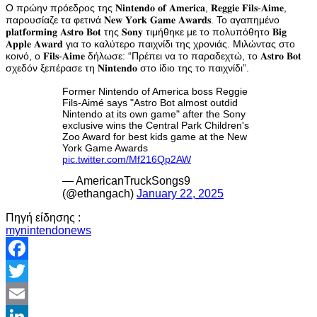
Ο πρώην πρόεδρος της 𝐍𝐢𝐧𝐭𝐞𝐧𝐝𝐨 𝐨𝐟 𝐀𝐦𝐞𝐫𝐢𝐜𝐚, 𝐑𝐞𝐠𝐠𝐢𝐞 𝐅𝐢𝐥𝐬-𝐀𝐢𝐦𝐞,
παρουσίαζε τα φετινά 𝐍𝐞𝐰 𝐘𝐨𝐫𝐤 𝐆𝐚𝐦𝐞 𝐀𝐰𝐚𝐫𝐝𝐬. Το αγαπημένο
𝐩𝐥𝐚𝐭𝐟𝐨𝐫𝐦𝐢𝐧𝐠 𝐀𝐬𝐭𝐫𝐨 𝐁𝐨𝐭 της 𝐒𝐨𝐧𝐲 τιμήθηκε με το πολυπόθητο 𝐁𝐢𝐠
𝐀𝐩𝐩𝐥𝐞 𝐀𝐰𝐚𝐫𝐝 για το καλύτερο παιχνίδι της χρονιάς. Μιλώντας στο
κοινό, ο 𝐅𝐢𝐥𝐬-𝐀𝐢𝐦𝐞 δήλωσε: “Πρέπει να το παραδεχτώ, το 𝐀𝐬𝐭𝐫𝐨 𝐁𝐨𝐭
σχεδόν ξεπέρασε τη 𝐍𝐢𝐧𝐭𝐞𝐧𝐝𝐨 στο ίδιο της το παιχνίδι”.
Former Nintendo of America boss Reggie
Fils-Aimé says "Astro Bot almost outdid
Nintendo at its own game" after the Sony
exclusive wins the Central Park Children's
Zoo Award for best kids game at the New
York Game Awards
pic.twitter.com/Mf216Qp2AW
— AmericanTruckSongs9
(@ethangach)
January 22, 2025
Πηγή είδησης :
mynintendonews
Facebook
Twitter
Email