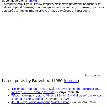
Super Moderator
at
ninty.gr
Γεννημένος στην Hyrule, καταδικασμένος να κυνηγά μανιτάρια, headshots και
hidden objects! Ευτυχώς που υπάρχει και το πάνω-πάνω, κάτω-κάτω, αριστερά-
αριστερά .... Απορίας άξιο το γεγονός πως με αντέχουν οι γύρω μου...
Βρείτε με σε
Latest posts by Braveheart1980
(
see all
)
[Editorial] Το τίμημα της νοσταλγίας: Όταν η Nintendo προκάλεσε τους
fans της με 100+ τίτλους του ’90s
- 7 Αυγούστου 2026
Τέλος της αναμονής για το Minecraft Switch 2 – Η Microsoft ανακοινώνει
επίσημα την κυκλοφορία
- 7 Αυγούστου 2026
41.680 λόγοι για να αγοράσεις Switch 2 τώρα
- 7 Αυγούστου 2026