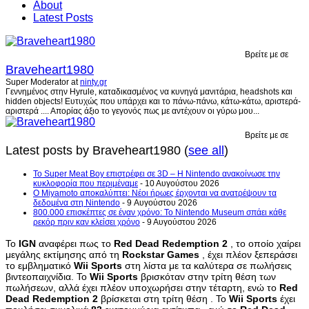
About
Latest Posts
Βρείτε με σε
Braveheart1980
Super Moderator
at
ninty.gr
Γεννημένος στην Hyrule, καταδικασμένος να κυνηγά μανιτάρια, headshots και
hidden objects! Ευτυχώς που υπάρχει και το πάνω-πάνω, κάτω-κάτω, αριστερά-
αριστερά .... Απορίας άξιο το γεγονός πως με αντέχουν οι γύρω μου...
Βρείτε με σε
Latest posts by Braveheart1980
(
see all
)
Το Super Meat Boy επιστρέφει σε 3D – Η Nintendo ανακοίνωσε την
κυκλοφορία που περιμέναμε
- 10 Αυγούστου 2026
Ο Miyamoto αποκαλύπτει: Νέοι ήρωες έρχονται να ανατρέψουν τα
δεδομένα στη Nintendo
- 9 Αυγούστου 2026
800.000 επισκέπτες σε έναν χρόνο: Το Nintendo Museum σπάει κάθε
ρεκόρ πριν καν κλείσει χρόνο
- 9 Αυγούστου 2026
Το
IGN
αναφέρει πως το
Red
Dead
Redemption
2
, το οποίο χαίρει
μεγάλης εκτίμησης από τη
Rockstar
Games
, έχει πλέον ξεπεράσει
το εμβληματικό
Wii
Sports
στη λίστα με τα καλύτερα σε πωλήσεις
βιντεοπαιχνίδια. Το
Wii
Sports
βρισκόταν στην τρίτη θέση των
πωλήσεων, αλλά έχει πλέον υποχωρήσει στην τέταρτη, ενώ το
Red
Dead
Redemption
2
βρίσκεται στη τρίτη θέση . Το
Wii
Sports
έχει