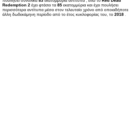
πουλήσει συνολικά
83
εκατομμύρια αντίτυπα , ενώ το
Red
Dead
Redemption
2
έχει φτάσει τα
85
εκατομμύρια και έχει πουλήσει
περισσότερα αντίτυπα μέσα στον τελευταίο χρόνο από οποιαδήποτε
άλλη δωδεκάμηνη περίοδο από το έτος κυκλοφορίας του, το
2018
.