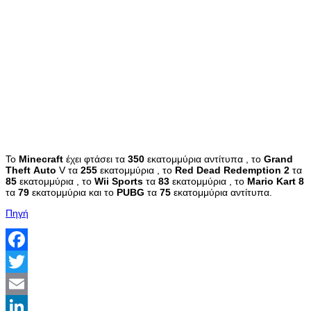
Το
Minecraft
έχει φτάσει τα
350
εκατομμύρια αντίτυπα , το
Grand
Theft
Auto
V τα
255
εκατομμύρια , το
Red
Dead
Redemption
2
τα
85
εκατομμύρια , το
Wii
Sports
τα
83
εκατομμύρια , το
Mario
Kart
8
τα
79
εκατομμύρια και το
PUBG
τα
75
εκατομμύρια αντίτυπα.
Πηγή
Facebook
Twitter
Email