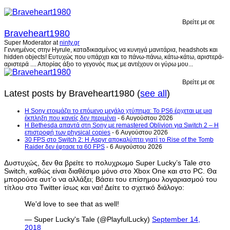
Βρείτε με σε
Braveheart1980
Super Moderator
at
ninty.gr
Γεννημένος στην Hyrule, καταδικασμένος να κυνηγά μανιτάρια, headshots και
hidden objects! Ευτυχώς που υπάρχει και το πάνω-πάνω, κάτω-κάτω, αριστερά-
αριστερά .... Απορίας άξιο το γεγονός πως με αντέχουν οι γύρω μου...
Βρείτε με σε
Latest posts by Braveheart1980
(
see all
)
Η Sony ετοιμάζει το επόμενο μεγάλο χτύπημα: Το PS6 έρχεται με μια
έκπληξη που κανείς δεν περιμένει
- 6 Αυγούστου 2026
Η Bethesda απαντά στη Sony με remastered Oblivion για Switch 2 – Η
επιστροφή των physical copies
- 6 Αυγούστου 2026
30 FPS στο Switch 2: Η Aspyr αποκαλύπτει γιατί το Rise of the Tomb
Raider δεν έφτασε τα 60 FPS
- 6 Αυγούστου 2026
Δυστυχώς, δεν θα βρείτε το πολυχρωμο Super Lucky’s Tale στο
Switch, καθώς είναι διαθέσιμο μόνο στο Xbox One και στο PC.
Θα
μπορούσε αυτ’ο να αλλάξει; Βάσει του επίσημου λογαριασμού του
τίτλου στο
Twitter ίσως και ναι! Δείτε το σχετικό διάλογο:
We'd love to see that as well!
— Super Lucky's Tale (@PlayfulLucky)
September 14,
2018