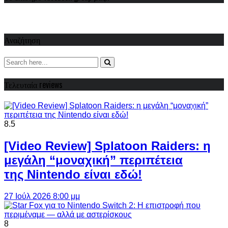
Αναζήτηση
Τελευταία reviews
8.5
[Video Review] Splatoon Raiders: η
μεγάλη “μοναχική” περιπέτεια
της Nintendo είναι εδώ!
27 Ιούλ 2026 8:00 μμ
8