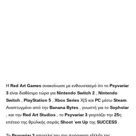
Η
Red
Art
Games
ανακοίνωσε με ενθουσιασμό ότι το
Psyvariar
3
είναι διαθέσιμο τώρα για
Nintendo
Switch
2
,
Nintendo
Switch
,
PlayStation
5
,
Xbox
Series
X|S και
PC
μέσω
Steam
.
Αναπτυγμένο από την
Banana
Bytes
, γνωστή για το
Sophstar
, και την
Red
Art
Studios
, το
Psyvariar
3
γιορτάζει την
25
η
επέτειο της θρυλικής σειράς
Shoot
‘
em
Up
της
SUCCESS
.
Το
Psyvariar
3
αποτελεί την πιο πρόσφατη εξέλιξη της