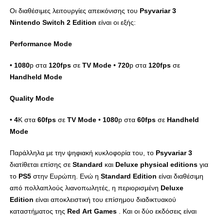
Οι διαθέσιμες λειτουργίες απεικόνισης του
Psyvariar
3
Nintendo
Switch
2
Edition
είναι οι εξής:
Performance
Mode
•
1080
p στα
120
fps
σε
TV
Mode
•
720
p στα
120
fps
σε
Handheld
Mode
Quality
Mode
•
4
K στα
60
fps
σε
TV
Mode
•
1080
p στα
60
fps
σε
Handheld
Mode
Παράλληλα με την ψηφιακή κυκλοφορία του, το
Psyvariar
3
διατίθεται επίσης σε
Standard
και
Deluxe
physical
editions
για
το
PS
5
στην Ευρώπη. Ενώ η
Standard
Edition
είναι διαθέσιμη
από πολλαπλούς λιανοπωλητές, η περιορισμένη
Deluxe
Edition
είναι αποκλειστική του επίσημου διαδικτυακού
καταστήματος της
Red
Art
Games
. Και οι δύο εκδόσεις είναι