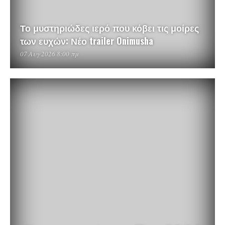
Το μυστηριώδες ιερό που κόβει τις μοίρες
των ευχών: Νέο trailer Onimusha
07 Αυγ 2026 8:00 πμ