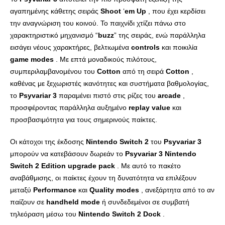
αγαπημένης κάθετης σειράς
Shoot
‘
em
Up
, που έχει κερδίσει
την αναγνώριση του κοινού. Το παιχνίδι χτίζει πάνω στο
χαρακτηριστικό μηχανισμό “
buzz
” της σειράς, ενώ παράλληλα
εισάγει νέους χαρακτήρες, βελτιωμένα
controls
και ποικιλία
game
modes
. Με επτά μοναδικούς πιλότους,
συμπεριλαμβανομένου του
Cotton
από τη σειρά
Cotton
,
καθένας με ξεχωριστές ικανότητες και συστήματα βαθμολογίας,
το
Psyvariar
3
παραμένει πιστό στις ρίζες του
arcade
,
προσφέροντας παράλληλα αυξημένο
replay
value
και
προσβασιμότητα για τους σημερινούς παίκτες.
Οι κάτοχοι της έκδοσης
Nintendo
Switch
2
του
Psyvariar
3
μπορούν να κατεβάσουν δωρεάν το
Psyvariar
3
Nintendo
Switch
2
Edition
upgrade
pack
. Με αυτό το πακέτο
αναβάθμισης, οι παίκτες έχουν τη δυνατότητα να επιλέξουν
μεταξύ
Performance
και
Quality
modes
, ανεξάρτητα από το αν
παίζουν σε
handheld
mode
ή συνδεδεμένοι σε συμβατή
τηλεόραση μέσω του
Nintendo
Switch
2
Dock
.