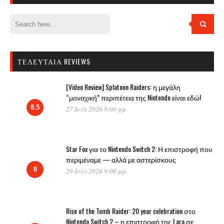
ΤΕΛΕΥΤΑΊΑ REVIEWS
[Video Review] Splatoon Raiders: η μεγάλη
“μοναχική” περιπέτεια της Nintendo είναι εδώ!
8.5
27 Ιούλ 2026 8:00 μμ
Star Fox για το Nintendo Switch 2: Η επιστροφή που
περιμέναμε — αλλά με αστερίσκους
8
29 Ιούν 2026 9:00 μμ
Rise of the Tomb Raider: 20 year celebration στο
Nintendo Switch 2 – η επιστροφή της Lara σε