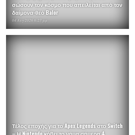
σώσουν τον κόσμο που απειλείται από τον
δαίμονα-θεό Balor
04 Αυγ 2026 6:27 μμ
Τέλος εποχής για το Apex Legends στο Switch
– Η Nintendo κόβει το νήμα σήμερα 4