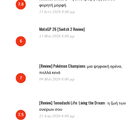
φορητή μορφή
7.8
15 Ιούν 2026 8:00 μμ
MotoGP 26 [Switch 2 Review]
13 Μάι 2026 8:00 μμ
6
[Review] Pokémon Champions: μια ψηφιακή αρένα,
πολλά κενά
7
09 Μάι 2026 8:00 μμ
[Review] Tomodachi Life: Living the Dream : η ζωή των
ονείρων σου
7.5
21 Απρ 2026 6:00 μμ