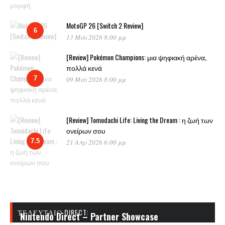
MotoGP 26 [Switch 2 Review]
6
13 Μάι 2026 8:00 μμ
[Review] Pokémon Champions: μια ψηφιακή αρένα,
πολλά κενά
7
09 Μάι 2026 8:00 μμ
[Review] Tomodachi Life: Living the Dream : η ζωή των
ονείρων σου
7.5
21 Απρ 2026 6:00 μμ
ΤΕΛΕΥΤΑΊΟ DIRECT:
Nintendo Direct – Partner Showcase