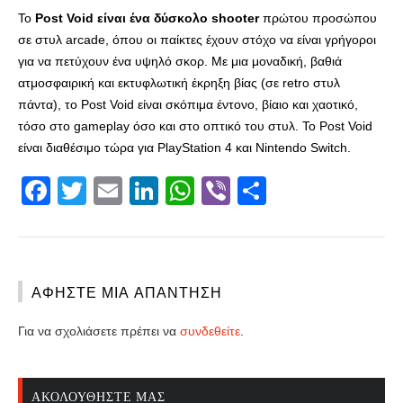
Το
Post Void είναι ένα δύσκολο shooter
πρώτου προσώπου
σε στυλ arcade, όπου οι παίκτες έχουν στόχο να είναι γρήγοροι
για να πετύχουν ένα υψηλό σκορ. Με μια μοναδική, βαθιά
ατμοσφαιρική και εκτυφλωτική έκρηξη βίας (σε retro στυλ
πάντα), το Post Void είναι σκόπιμα έντονο, βίαιο και χαοτικό,
τόσο στο gameplay όσο και στο οπτικό του στυλ. Το Post Void
είναι διαθέσιμο τώρα για PlayStation 4 και Nintendo Switch.
Facebook
Twitter
Email
LinkedIn
WhatsApp
Viber
Share
ΑΦΉΣΤΕ ΜΙΑ ΑΠΆΝΤΗΣΗ
Για να σχολιάσετε πρέπει να
συνδεθείτε
.
ΑΚΟΛΟΥΘΉΣΤΕ ΜΑΣ