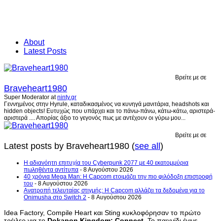
About
Latest Posts
Βρείτε με σε
Braveheart1980
Super Moderator
at
ninty.gr
Γεννημένος στην Hyrule, καταδικασμένος να κυνηγά μανιτάρια, headshots και
hidden objects! Ευτυχώς που υπάρχει και το πάνω-πάνω, κάτω-κάτω, αριστερά-
αριστερά .... Απορίας άξιο το γεγονός πως με αντέχουν οι γύρω μου...
Βρείτε με σε
Latest posts by Braveheart1980
(
see all
)
H αδιανόητη επιτυχία του Cyberpunk 2077 με 40 εκατομμύρια
πωληθέντα αντίτυπα
- 8 Αυγούστου 2026
40 χρόνια Mega Man: Η Capcom ετοιμάζει την πιο φιλόδοξη επιστροφή
του
- 8 Αυγούστου 2026
Ανατροπή τελευταίας στιγμής: Η Capcom αλλάζει τα δεδομένα για το
Onimusha στο Switch 2
- 8 Αυγούστου 2026
Idea Factory, Compile Heart και Sting κυκλοφόρησαν το πρώτο
τρέιλερ για το
Dokapon Kingdom: Connect
. Το παιχνίδι έγινε