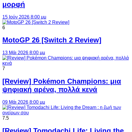
μορφή
15 Ιούν 2026 8:00 μμ
6
MotoGP 26 [Switch 2 Review]
13 Μάι 2026 8:00 μμ
7
[Review] Pokémon Champions: μια
ψηφιακή αρένα, πολλά κενά
09 Μάι 2026 8:00 μμ
7.5
[Review] Tomodachi Life: Living the