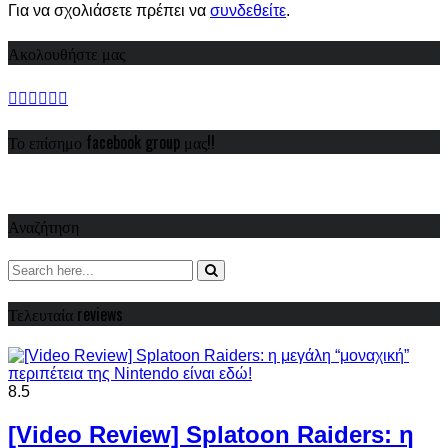
Για να σχολιάσετε πρέπει να
συνδεθείτε
.
Ακολουθήστε μας
Το επίσημο facebook group μας!!
Αναζήτηση
Τελευταία reviews
8.5
[Video Review] Splatoon Raiders: η