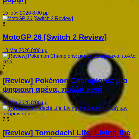
15 Ιούν 2026 8:00 μμ
6
MotoGP 26 [Switch 2 Review]
13 Μάι 2026 8:00 μμ
7
[Review] Pokémon Champions: μια
ψηφιακή αρένα, πολλά κενά
09 Μάι 2026 8:00 μμ
7.5
[Review] Tomodachi Life: Living the