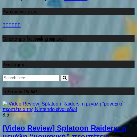
Ακολουθήστε μας
Το επίσημο facebook group μας!!
Αναζήτηση
Τελευταία reviews
8.5
[Video Review] Splatoon Raiders: η
μεγάλη “μοναχική” περιπέτεια