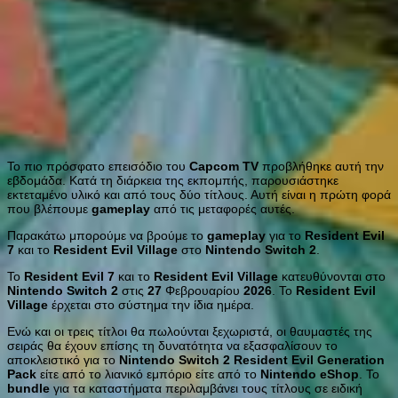
Το πιο πρόσφατο επεισόδιο του
Capcom
TV
προβλήθηκε αυτή την
εβδομάδα. Κατά τη διάρκεια της εκπομπής, παρουσιάστηκε
εκτεταμένο υλικό και από τους δύο τίτλους. Αυτή είναι η πρώτη φορά
που βλέπουμε
gameplay
από τις μεταφορές αυτές.
Παρακάτω μπορούμε να βρούμε το
gameplay
για το
Resident
Evil
7
και το
Resident
Evil
Village
στο
Nintendo
Switch
2
.
Το
Resident
Evil
7
και το
Resident
Evil
Village
κατευθύνονται στο
Nintendo
Switch
2
στις
27
Φεβρουαρίου
2026
. Το
Resident
Evil
Village
έρχεται στο σύστημα την ίδια ημέρα.
Ενώ και οι τρεις τίτλοι θα πωλούνται ξεχωριστά, οι θαυμαστές της
σειράς θα έχουν επίσης τη δυνατότητα να εξασφαλίσουν το
αποκλειστικό για το
Nintendo
Switch
2
Resident
Evil
Generation
Pack
είτε από το λιανικό εμπόριο είτε από το
Nintendo
eShop
. Το
bundle
για τα καταστήματα περιλαμβάνει τους τίτλους σε ειδική