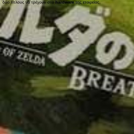
δύο τίτλους να τρέχουν στο
hardware
της εταιρείας.