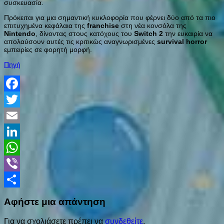
συσκευασία.
Πρόκειται για μια σημαντική κυκλοφορία που φέρνει δύο από τα πιο
επιτυχημένα κεφάλαια της
franchise
στη νέα κονσόλα της
Nintendo
, δίνοντας στους κατόχους του
Switch
2
την ευκαιρία να
απολαύσουν αυτές τις κριτικώς αναγνωρισμένες
survival
horror
εμπειρίες σε φορητή μορφή.
Πηγή
Facebook
Twitter
Email
LinkedIn
WhatsApp
Viber
Share
Αφήστε μια απάντηση
Για να σχολιάσετε πρέπει να
συνδεθείτε
.