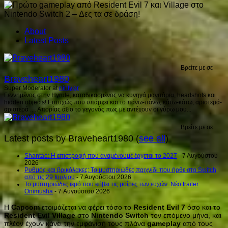
About
Latest Posts
Βρείτε με σε
Braveheart1980
Super Moderator
at
ninty.gr
Γεννημένος στην Hyrule, καταδικασμένος να κυνηγά μανιτάρια, headshots και
hidden objects! Ευτυχώς που υπάρχει και το πάνω-πάνω, κάτω-κάτω, αριστερά-
αριστερά .... Απορίας άξιο το γεγονός πως με αντέχουν οι γύρω μου...
Βρείτε με σε
Latest posts by Braveheart1980
(
see all
)
Shantae: Η επιστροφή που αναμένουμε έρχεται το 2027
- 7 Αυγούστου
2026
Ρυθμός και βρικόλακες: Το μυστηριώδες παιχνίδι που ήρθε στο Switch
από τις 29 Ιουλίου
- 7 Αυγούστου 2026
Το μυστηριώδες ιερό που κόβει τις μοίρες των ευχών: Νέο trailer
Onimusha
- 7 Αυγούστου 2026
Η
Capcom
ετοιμάζεται να φέρει τόσο το
Resident
Evil
7
όσο και το
Resident
Evil
Village
στο
Nintendo
Switch
τον επόμενο μήνα, και
πλέον έχουν κάνει την εμφάνισή τους πλάνα
gameplay
από τους