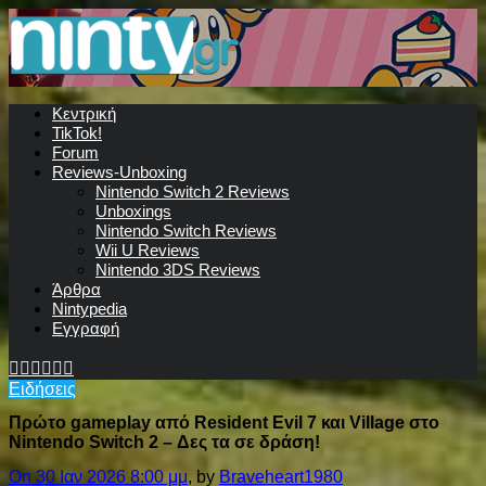
Κεντρική
TikTok!
Forum
Reviews-Unboxing
Nintendo Switch 2 Reviews
Unboxings
Nintendo Switch Reviews
Wii U Reviews
Nintendo 3DS Reviews
Άρθρα
Nintypedia
Εγγραφή
Ειδήσεις
Πρώτο gameplay από Resident Evil 7 και Village στο
Nintendo Switch 2 – Δες τα σε δράση!
On 30 Ιαν 2026 8:00 μμ
, by
Braveheart1980