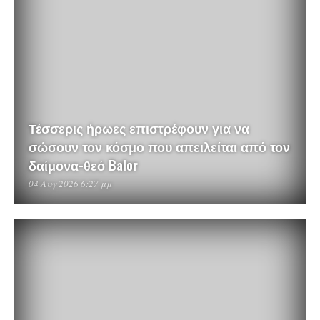
Τέσσερις ήρωες επιστρέφουν για να
σώσουν τον κόσμο που απειλείται από τον
δαίμονα-θεό Balor
04 Αυγ 2026 6:27 μμ