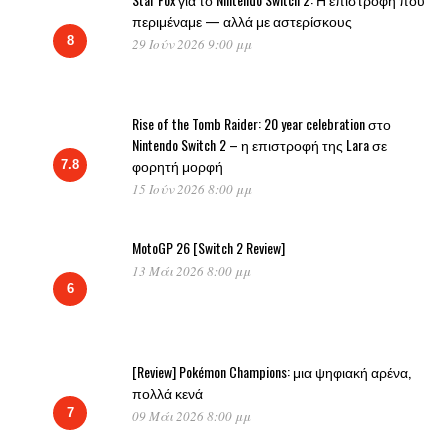
περιμέναμε — αλλά με αστερίσκους
8
29 Ιούν 2026 9:00 μμ
Rise of the Tomb Raider: 20 year celebration στο
Nintendo Switch 2 – η επιστροφή της Lara σε
φορητή μορφή
7.8
15 Ιούν 2026 8:00 μμ
MotoGP 26 [Switch 2 Review]
13 Μάι 2026 8:00 μμ
6
[Review] Pokémon Champions: μια ψηφιακή αρένα,
πολλά κενά
7
09 Μάι 2026 8:00 μμ