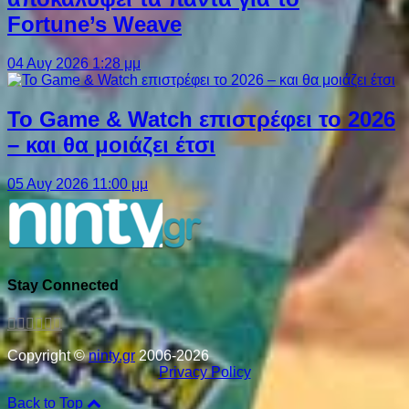
Fortune’s Weave
04 Αυγ 2026 1:28 μμ
Το Game & Watch επιστρέφει το 2026
– και θα μοιάζει έτσι
05 Αυγ 2026 11:00 μμ
Stay Connected
Copyright ©
ninty.gr
2006-2026
Privacy Policy
Back to Top