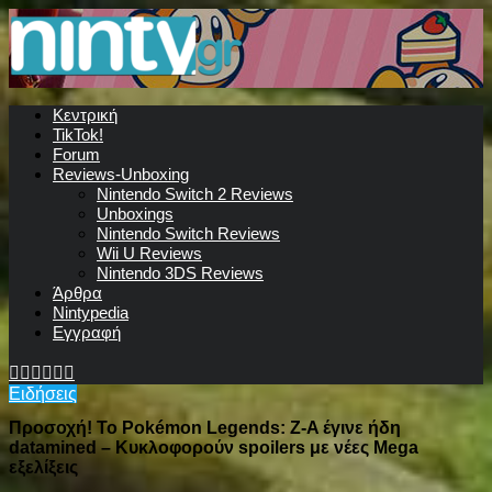
Κεντρική
TikTok!
Forum
Reviews-Unboxing
Nintendo Switch 2 Reviews
Unboxings
Nintendo Switch Reviews
Wii U Reviews
Nintendo 3DS Reviews
Άρθρα
Nintypedia
Εγγραφή
Ειδήσεις
Προσοχή! Το Pokémon Legends: Z-A έγινε ήδη
datamined – Κυκλοφορούν spoilers με νέες Mega
εξελίξεις