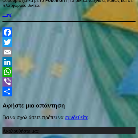
φόρουμ σχετικά με το
Pok
é
mon
ή τα βιντεοπαιχνίδια, καθώς και σε
πλατφόρμες βίντεο.
Πηγή
Facebook
Twitter
Email
LinkedIn
WhatsApp
Viber
Share
Αφήστε μια απάντηση
Για να σχολιάσετε πρέπει να
συνδεθείτε
.
Ακολουθήστε μας