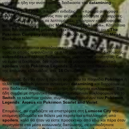
υφίσταται ήδη την αναπόφευκτη διαδικασία του
datamining
.
Σύμφωνα με το
IGN
, υπάρχουν ενδείξεις ότι «πρώιμα αντίγραφα
κυκλοφορούν ήδη», γεγονός που φέρεται να οδήγησε σε διαρροές.
Χωρίς να εμβαθύνουμε σε λεπτομέρειες, υπάρχουν «πληροφορίες
για ακόμη περισσότερες νέες
Mega
εξελίξεις
Pok
é
mon
». Κάτι τέτοιο
ίσως δεν αποτελεί τη μεγαλύτερη έκπληξη, δεδομένου ότι η
The
Pok
é
mon
Company
έχει ήδη αποκαλύψει πολλαπλές νέες
Mega
Evolutions
.
Ορισμένοι ιστότοποι μοιράζονται επίσης τις διαρροές στο σύνολό
τους, οι οποίες εμφανίζονται σε πλατφόρμες κοινωνικής δικτύωσης,
subreddits
και άλλους διαδικτυακούς χώρους της κοινότητας. Για
να είμαστε ξεκάθαροι, δεν πρόκειται να μοιραστούμε σημαντικά
spoilers
για το
Pok
é
mon
Legends
: Z-A πριν από την κυκλοφορία
της επόμενης εβδομάδας, στις
16
Οκτωβρίου.
Δυστυχώς, δεν θα ήταν η πρώτη φορά που τα παιχνίδια
Pok
é
mon
ή
τίτλοι του
Switch
γίνονται αντικείμενο
datamining
και διαρρέουν
στο διαδίκτυο πριν από την επίσημη ημερομηνία κυκλοφορίας. Έχει
ήδη συμβεί με σημαντικό αριθμό αναμενόμενων κυκλοφοριών για το
Switch
τα τελευταία χρόνια, συμπεριλαμβανομένων των
Pok
é
mon
Legends
:
Arceus
και
Pok
é
mon
Scarlet
and
Violet
.
Επομένως, αν σχεδιάζετε να επιστρέψετε στη
Lumiose
City
την
επόμενη εβδομάδα και θέλετε μια περιπέτεια απαλλαγμένη από
spoilers
, καλό θα ήταν να είστε προσεκτικοί από εδώ και πέρα όταν
περιηγείστε στα μέσα κοινωνικής δικτύωσης, σε οποιαδήποτε