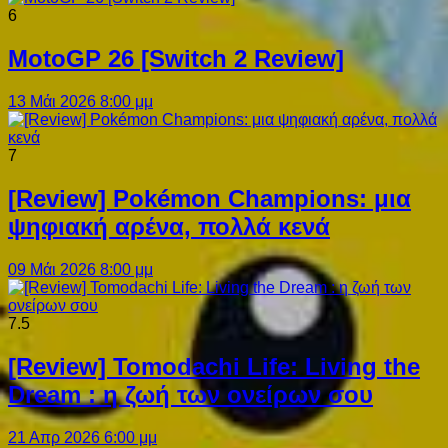
6
MotoGP 26 [Switch 2 Review]
13 Μάι 2026 8:00 μμ
7
[Review] Pokémon Champions: μια
ψηφιακή αρένα, πολλά κενά
09 Μάι 2026 8:00 μμ
7.5
[Review] Tomodachi Life: Living the
Dream : η ζωή των ονείρων σου
21 Απρ 2026 6:00 μμ