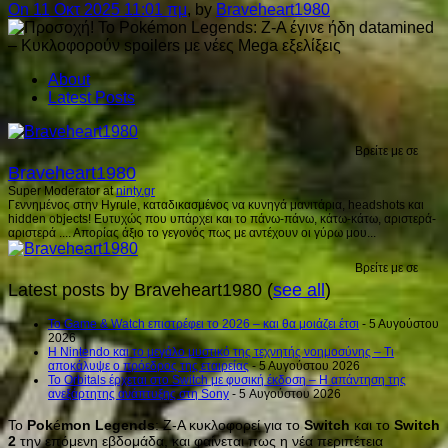
On 11 Οκτ 2025 11:01 πμ
, by
Braveheart1980
About
Latest Posts
Βρείτε με σε
Braveheart1980
Super Moderator
at
ninty.gr
Γεννημένος στην Hyrule, καταδικασμένος να κυνηγά μανιτάρια, headshots και
hidden objects! Ευτυχώς που υπάρχει και το πάνω-πάνω, κάτω-κάτω, αριστερά-
αριστερά .... Απορίας άξιο το γεγονός πως με αντέχουν οι γύρω μου...
Βρείτε με σε
Latest posts by Braveheart1980
(
see all
)
Το Game & Watch επιστρέφει το 2026 – και θα μοιάζει έτσι
- 5 Αυγούστου
2026
Η Nintendo και το μεγάλο μυστικό της τεχνητής νοημοσύνης – Τι
αποκάλυψε ο πρόεδρος της εταιρείας
- 5 Αυγούστου 2026
Το Orbitals έρχεται στο Switch με φυσική έκδοση – Η απάντηση της
ανεξάρτητης ανάπτυξης στη Sony
- 5 Αυγούστου 2026
Το
Pok
é
mon
Legends
: Z-A κυκλοφορεί για το
Switch
και το
Switch
2
την επόμενη εβδομάδα, και φαίνεται πως η νέα περιπέτεια