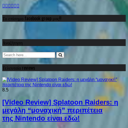
Το επίσημο facebook group μας!!
Αναζήτηση
Τελευταία reviews
8.5
[Video Review] Splatoon Raiders: η
μεγάλη “μοναχική” περιπέτεια
της Nintendo είναι εδώ!