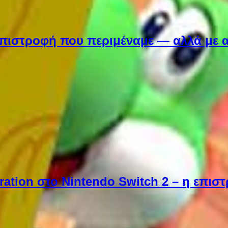
Η επιστροφή που περιμέναμε — αλλά με 
ebration στο Nintendo Switch 2 – η επι