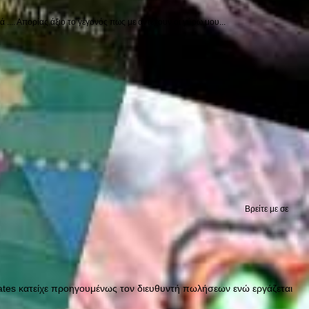
.... Απορίας άξιο το γεγονός πως με αντέχουν οι γύρω μου...
Βρείτε με σε
ates κατείχε προηγουμένως τον διευθυντή πωλήσεων ενώ εργάζεται