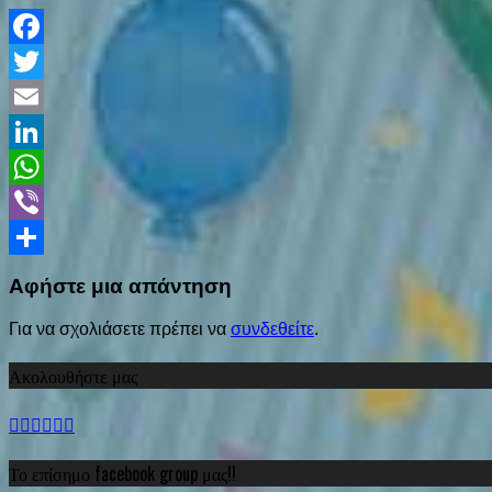
Facebook
Twitter
Email
LinkedIn
WhatsApp
Viber
Share
Αφήστε μια απάντηση
Για να σχολιάσετε πρέπει να
συνδεθείτε
.
Ακολουθήστε μας
Το επίσημο facebook group μας!!