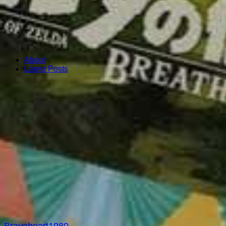
About
Latest Posts
Braveheart1980