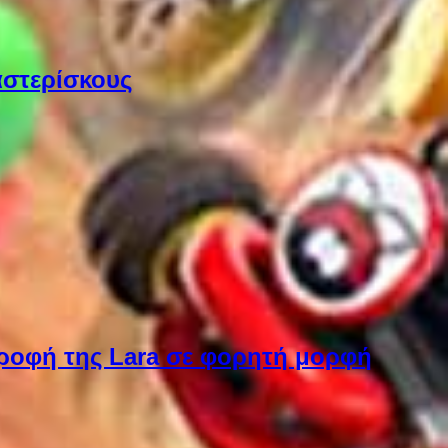
αστερίσκους
στροφή της Lara σε φορητή μορφή