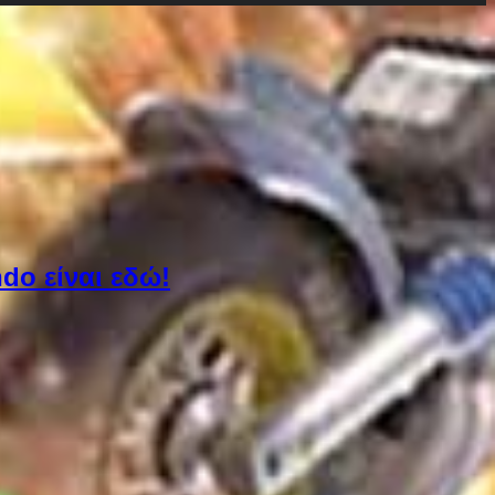
do είναι εδώ!