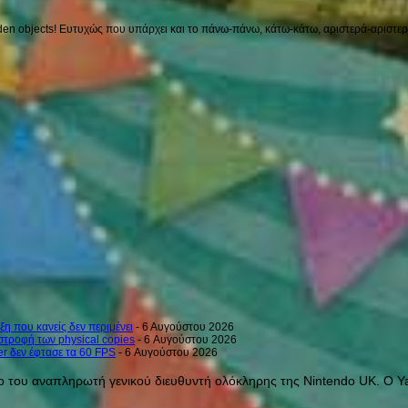
en objects! Ευτυχώς που υπάρχει και το πάνω-πάνω, κάτω-κάτω, αριστερά-αριστερά 
ξη που κανείς δεν περιμένει
- 6 Αυγούστου 2026
στροφή των physical copies
- 6 Αυγούστου 2026
er δεν έφτασε τα 60 FPS
- 6 Αυγούστου 2026
ο του αναπληρωτή γενικού διευθυντή ολόκληρης της Nintendo UK.
Ο Y