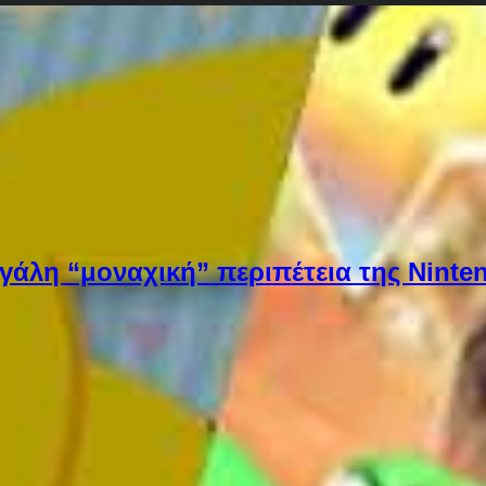
εγάλη “μοναχική” περιπέτεια της Ninten