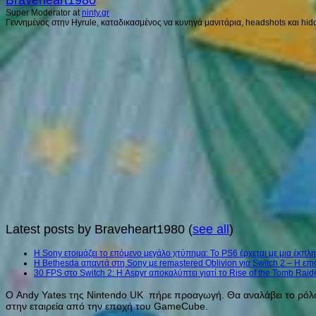
Super Moderator
at
ninty.gr
Γεννημένος στην Hyrule, καταδικασμένος να κυνηγά μανιτάρια, headshots και hidd
Latest posts by Braveheart1980
(
see all
)
Η Sony ετοιμάζει το επόμενο μεγάλο χτύπημα: Το PS6 έρχεται με μια έκπλη
Η Bethesda απαντά στη Sony με remastered Oblivion για Switch 2 – Η επι
30 FPS στο Switch 2: Η Aspyr αποκαλύπτει γιατί το Rise of the Tomb Raid
Ο Andy Yates της Nintendo UK πήρε προαγωγή.
Θα αναλάβει το ρόλ
στην εταιρεία από την εποχή του GameCube.