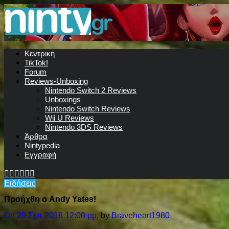
Κεντρική
TikTok!
Forum
Reviews-Unboxing
Nintendo Switch 2 Reviews
Unboxings
Nintendo Switch Reviews
Wii U Reviews
Nintendo 3DS Reviews
Άρθρα
Nintypedia
Εγγραφή
Ειδήσεις
Προήχθη ο Andy Yates!
On 29 Σεπ 2018 12:00 μμ
, by
Braveheart1980