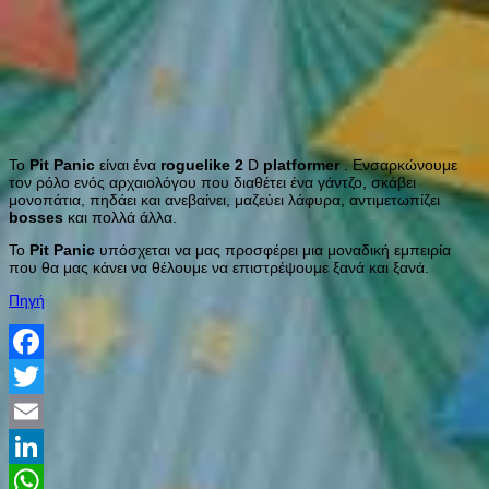
Το
Pit
Panic
είναι ένα
roguelike
2
D
platformer
. Ενσαρκώνουμε
τον ρόλο ενός αρχαιολόγου που διαθέτει ένα γάντζο, σκάβει
μονοπάτια, πηδάει και ανεβαίνει, μαζεύει λάφυρα, αντιμετωπίζει
bosses
και πολλά άλλα.
Το
Pit
Panic
υπόσχεται να μας προσφέρει μια μοναδική εμπειρία
που θα μας κάνει να θέλουμε να επιστρέψουμε ξανά και ξανά.
Πηγή
Facebook
Twitter
Email
LinkedIn