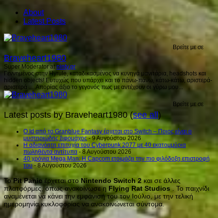
About
Latest Posts
Βρείτε με σε
Braveheart1980
Super Moderator
at
ninty.gr
Γεννημένος στην Hyrule, καταδικασμένος να κυνηγά μανιτάρια, headshots και
hidden objects! Ευτυχώς που υπάρχει και το πάνω-πάνω, κάτω-κάτω, αριστερά-
αριστερά .... Απορίας άξιο το γεγονός πως με αντέχουν οι γύρω μου...
Βρείτε με σε
Latest posts by Braveheart1980
(
see all
)
Ο Id από το Granblue Fantasy έρχεται στο Switch – Ποιος είναι ο
μυστηριώδης ξιφομάχος
- 9 Αυγούστου 2026
H αδιανόητη επιτυχία του Cyberpunk 2077 με 40 εκατομμύρια
πωληθέντα αντίτυπα
- 8 Αυγούστου 2026
40 χρόνια Mega Man: Η Capcom ετοιμάζει την πιο φιλόδοξη επιστροφή
του
- 8 Αυγούστου 2026
Το
Pit
Panic
έρχεται στο
Nintendo
Switch
2
και σε άλλες
πλατφόρμες, όπως ανακοίνωσε η
Flying
Rat
Studios
. Το παιχνίδι
αναμένεται να κάνει την εμφάνισή του τον Ιούλιο, με την τελική
ημερομηνία κυκλοφορίας να ανακοινώνεται σύντομα.