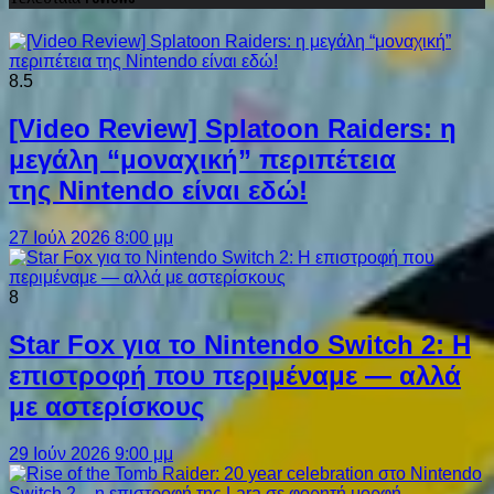
8.5
[Video Review] Splatoon Raiders: η
μεγάλη “μοναχική” περιπέτεια
της Nintendo είναι εδώ!
27 Ιούλ 2026 8:00 μμ
8
Star Fox για το Nintendo Switch 2: Η
επιστροφή που περιμέναμε — αλλά
με αστερίσκους
29 Ιούν 2026 9:00 μμ