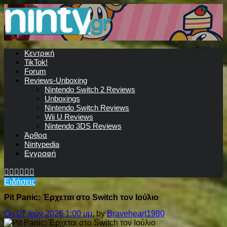
Κεντρική
TikTok!
Forum
Reviews-Unboxing
Nintendo Switch 2 Reviews
Unboxings
Nintendo Switch Reviews
Wii U Reviews
Nintendo 3DS Reviews
Άρθρα
Nintypedia
Εγγραφή
Ειδήσεις
Pit Panic: Έρχεται στο Switch τον Ιούλιο
On 07 Ιούν 2026 1:00 μμ
, by
Braveheart1980