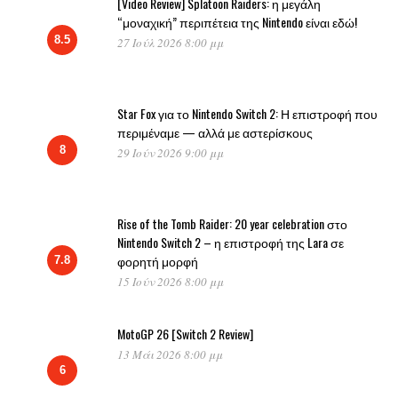
[Video Review] Splatoon Raiders: η μεγάλη
“μοναχική” περιπέτεια της Nintendo είναι εδώ!
8.5
27 Ιούλ 2026 8:00 μμ
Star Fox για το Nintendo Switch 2: Η επιστροφή που
περιμέναμε — αλλά με αστερίσκους
8
29 Ιούν 2026 9:00 μμ
Rise of the Tomb Raider: 20 year celebration στο
Nintendo Switch 2 – η επιστροφή της Lara σε
φορητή μορφή
7.8
15 Ιούν 2026 8:00 μμ
MotoGP 26 [Switch 2 Review]
13 Μάι 2026 8:00 μμ
6