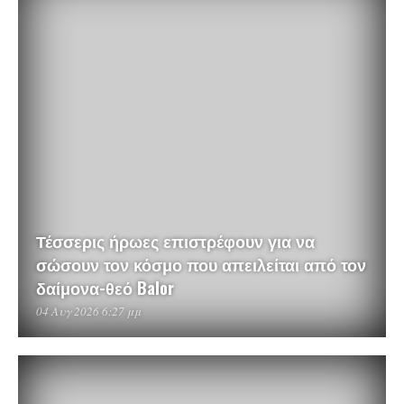
Τέσσερις ήρωες επιστρέφουν για να
σώσουν τον κόσμο που απειλείται από τον
δαίμονα-θεό Balor
04 Αυγ 2026 6:27 μμ