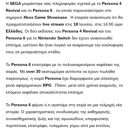
Η
SEGA
μοιράστηκε νέες πληροφορίες σχετικά με το
Persona
4
Revival
και το
Persona
6
, τα οποία παρουσιάστηκαν στο
σημερινό
Xbox
Game
Showcase
. Η εταιρεία ανακοίνωσε ότι θα
πραγματοποιήσουν
live
stream
στις
18
Ιουνίου, στις 14:00 ώρα
Ελλάδος
. Οι δύο εκδόσεις του
Persona
4
Revival
και του
Persona
6
για το
Nintendo
Switch
δεν έχουν ανακοινωθεί
επίσημα, ωστόσο θα ήταν λογικό να αναμένουμε την κυκλοφορία
τους σε μεταγενέστερο στάδιο.
Το
Persona
6
επιστρέφει με το πολυαναμενόμενο κεφάλαιο της
σειράς. Με
over
30
εκατομμύρια αντίτυπα να έχουν πωληθεί
παγκοσμίως, η σειρά
Persona
έχει διαμορφώσει μια ολόκληρη
γενιά αφηγηματικών
RPG
. Πλέον, μετά από χρόνια αναμονής, το
επόμενο κεφάλαιο αποκαλύπτεται επίσημα.
Το
Persona
6
φέρνει ό,τι αγαπάμε στη σειρά σε μια τολμηρή νέα
ιστορία. Ο χαρακτηριστικός συνδυασμός της καθημερινής,
συναισθηματικής ζωής και της αγωνιώδους υπερφυσικής
περιπέτειας επιστρέφει, τυλιγμένος γύρω από μια εντελώς