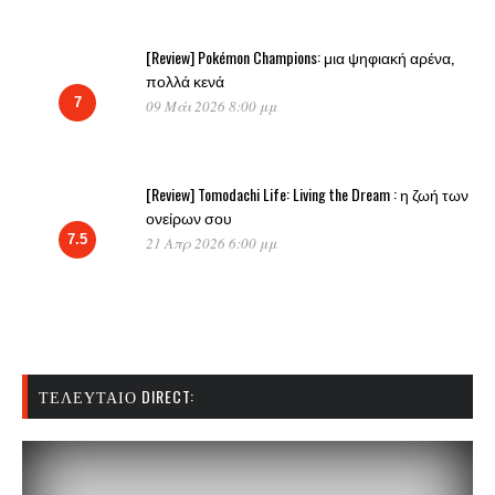
[Review] Pokémon Champions: μια ψηφιακή αρένα,
πολλά κενά
7
09 Μάι 2026 8:00 μμ
[Review] Tomodachi Life: Living the Dream : η ζωή των
ονείρων σου
7.5
21 Απρ 2026 6:00 μμ
ΤΕΛΕΥΤΑΊΟ DIRECT: