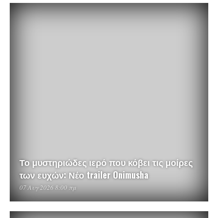
Το μυστηριώδες ιερό που κόβει τις μοίρες
των ευχών: Νέο trailer Onimusha
07 Αυγ 2026 8:00 πμ