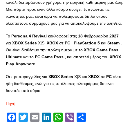
κανάλι διαταράσσουν γρήγορα την ειρηνική καθημερινή μας ζωή.
Μια πόρτα προς έναν άλλο κόσμο ανοίγει, ξυπνώντας τις
ικανότητές μας: είναι ώρα να πολεμήσουμε δίπλα στους
αξιόπιστους συμμάχους μας για να αποκαλύψουμε την αλήθεια.
Το
Persona
4
Revival
κυκλοφορεί στις
18
Φεβρουαρίου
2027
για
XBOX
Series
X|S,
XBOX
σε
PC
,
PlayStation
5
και
Steam
.
Θα είναι διαθέσιμο την πρώτη ημέρα με το
XBOX
Game
Pass
Ultimate
και το
PC
Game
Pass
, και αποτελεί μέρος του
XBOX
Play
Anywhere
.
Οι προπαραγγελίες για
XBOX
Series
X|S και
XBOX
σε
PC
είναι
ήδη διαθέσιμες, ενώ για τις υπόλοιπες πλατφόρμες θα είναι
δυνατές από αύριο.
Πηγή
Facebook
Twitter
Email
LinkedIn
WhatsApp
Viber
Share