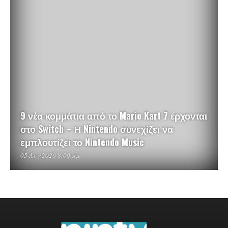
9 νέα κομμάτια από το Mario Kart 7 έρχονται
στο Switch – Η Nintendo συνεχίζει να
εμπλουτίζει το Nintendo Music
05 Αυγ 2026 8:00 πμ