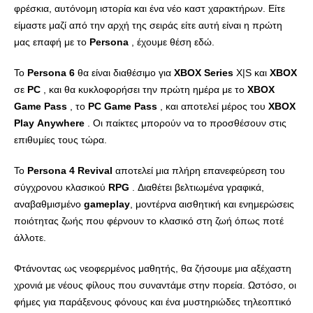
φρέσκια, αυτόνομη ιστορία και ένα νέο καστ χαρακτήρων. Είτε
είμαστε μαζί από την αρχή της σειράς είτε αυτή είναι η πρώτη
μας επαφή με το
Persona
, έχουμε θέση εδώ.
Το
Persona
6
θα είναι διαθέσιμο για
XBOX
Series
X|S και
XBOX
σε
PC
, και θα κυκλοφορήσει την πρώτη ημέρα με το
XBOX
Game
Pass
, το
PC
Game
Pass
, και αποτελεί μέρος του
XBOX
Play
Anywhere
. Οι παίκτες μπορούν να το προσθέσουν στις
επιθυμίες τους τώρα.
Το
Persona
4
Revival
αποτελεί μια πλήρη επανεφεύρεση του
σύγχρονου κλασικού
RPG
. Διαθέτει βελτιωμένα γραφικά,
αναβαθμισμένο
gameplay
, μοντέρνα αισθητική και ενημερώσεις
ποιότητας ζωής που φέρνουν το κλασικό στη ζωή όπως ποτέ
άλλοτε.
Φτάνοντας ως νεοφερμένος μαθητής, θα ζήσουμε μια αξέχαστη
χρονιά με νέους φίλους που συναντάμε στην πορεία. Ωστόσο, οι
φήμες για παράξενους φόνους και ένα μυστηριώδες τηλεοπτικό