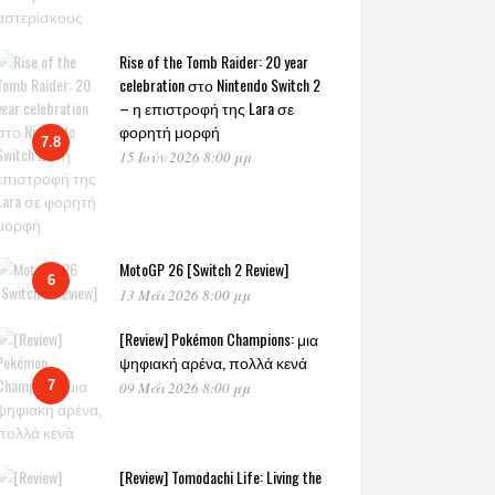
Rise of the Tomb Raider: 20 year
celebration στο Nintendo Switch 2
– η επιστροφή της Lara σε
φορητή μορφή
7.8
15 Ιούν 2026 8:00 μμ
MotoGP 26 [Switch 2 Review]
6
13 Μάι 2026 8:00 μμ
[Review] Pokémon Champions: μια
ψηφιακή αρένα, πολλά κενά
7
09 Μάι 2026 8:00 μμ
[Review] Tomodachi Life: Living the