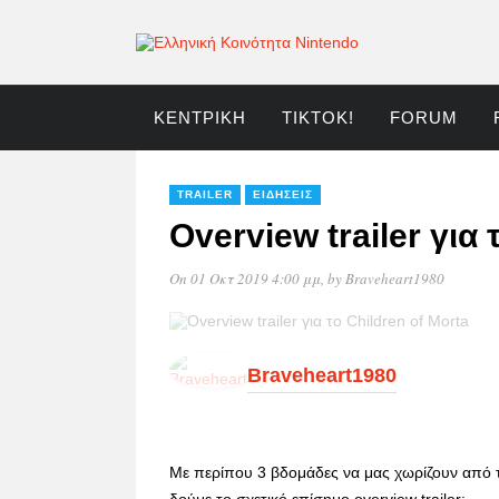
ΚΕΝΤΡΙΚΉ
TIKTOK!
FORUM
TRAILER
ΕΙΔΉΣΕΙΣ
Οverview trailer για 
On 01 Οκτ 2019 4:00 μμ
, by
Braveheart1980
Braveheart1980
Με περίπου 3 βδομάδες να μας χωρίζουν από τη