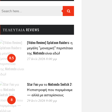
ΤΕΛΕΥΤΑΊΑ REVIEWS
[Video Review] Splatoon Raiders: η
μεγάλη “μοναχική” περιπέτεια
της Nintendo είναι εδώ!
8.5
27 Ιούλ 2026 8:00 μμ
Star Fox για το Nintendo Switch 2:
Η επιστροφή που περιμέναμε
— αλλά με αστερίσκους
8
29 Ιούν 2026 9:00 μμ