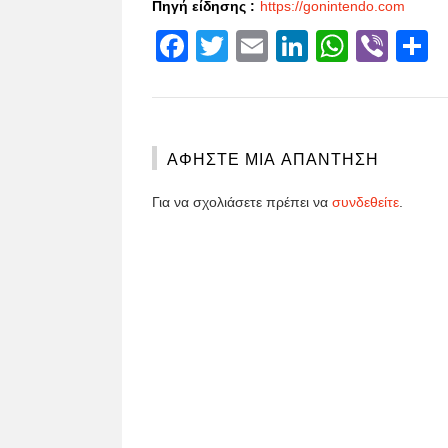
Πηγή είδησης :
https://gonintendo.com
Facebook
Twitter
Email
LinkedIn
Whats
Vibe
S
ΑΦΉΣΤΕ ΜΙΑ ΑΠΆΝΤΗΣΗ
Για να σχολιάσετε πρέπει να
συνδεθείτε
.