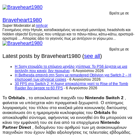
Βρείτε με σε
Braveheart1980
Super Moderator
at
ninty.gr
Γεννημένος στην Hyrule, καταδικασμένος να κυνηγά μανιτάρια, headshots και
hidden objects! Ευτυχώς που υπάρχει και το πάνω-πάνω, κάτω-κάτω, αριστερά-
αριστερά .... Απορίας άξιο το γεγονός πως με αντέχουν οι γύρω μου...
Βρείτε με σε
Latest posts by Braveheart1980
(
see all
)
Η Sony ετοιμάζει το επόμενο μεγάλο χτύπημα: Το PS6 έρχεται με μια
έκπληξη που κανείς δεν περιμένει
- 6 Αυγούστου 2026
Η Bethesda απαντά στη Sony με remastered Oblivion για Switch 2 – Η
επιστροφή των physical copies
- 6 Αυγούστου 2026
30 FPS στο Switch 2: Η Aspyr αποκαλύπτει γιατί το Rise of the Tomb
Raider δεν έφτασε τα 60 FPS
- 6 Αυγούστου 2026
Το
Orbitals
, το αποκλειστικό παιχνίδι του
Nintendo
Switch
2
,
φαίνεται να υπόσχεται κάτι πραγματικά ξεχωριστό. Ο επίσημος
λογαριασμός του τίτλου στα κινεζικά μέσα κοινωνικής δικτύωσης
ανακοίνωσε ότι η ημερομηνία κυκλοφορίας του
Orbitals
θα
αποκαλυφθεί σύντομα, αφήνοντας να εννοηθεί ότι θα μπορούσε να
κάνει την εμφάνισή του σε ένα από τα επερχόμενα
Nintendo
Partner
Direct
, δεδομένου του αριθμού των μη ανακοινωμένων
παιχνιδιών που έχουν λάβει αξιολογήσεις τις τελευταίες εβδομάδες.