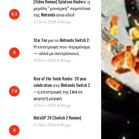
[Video Review] Splatoon Raiders: η
μεγάλη “μοναχική” περιπέτεια
της Nintendo είναι εδώ!
8.5
27 Ιούλ 2026 8:00 μμ
Star Fox για το Nintendo Switch 2:
Η επιστροφή που περιμέναμε
— αλλά με αστερίσκους
8
29 Ιούν 2026 9:00 μμ
Rise of the Tomb Raider: 20 year
celebration στο Nintendo Switch 2
– η επιστροφή της Lara σε
7.8
φορητή μορφή
15 Ιούν 2026 8:00 μμ
MotoGP 26 [Switch 2 Review]
13 Μάι 2026 8:00 μμ
6