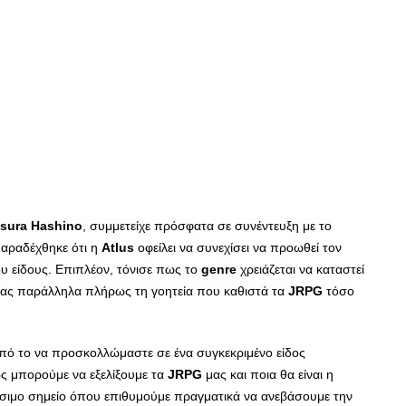
sura
Hashino
, συμμετείχε πρόσφατα σε συνέντευξη με το
 παραδέχθηκε ότι η
Atlus
οφείλει να συνεχίσει να προωθεί τον
ου είδους. Επιπλέον, τόνισε πως το
genre
χρειάζεται να καταστεί
ντας παράλληλα πλήρως τη γοητεία που καθιστά τα
JRPG
τόσο
πό το να προσκολλώμαστε σε ένα συγκεκριμένο είδος
ς μπορούμε να εξελίξουμε τα
JRPG
μας και ποια θα είναι η
ρίσιμο σημείο όπου επιθυμούμε πραγματικά να ανεβάσουμε την