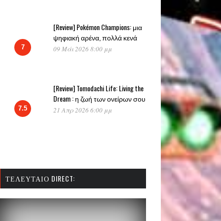
[Review] Pokémon Champions: μια
ψηφιακή αρένα, πολλά κενά
7
09 Μάι 2026 8:00 μμ
[Review] Tomodachi Life: Living the
Dream : η ζωή των ονείρων σου
7.5
21 Απρ 2026 6:00 μμ
ΤΕΛΕΥΤΑΊΟ DIRECT: