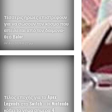
Τέσσερις ήρωες επιστρέφουν
για να σώσουν τον κόσμο που
απειλείται από τον δαίμονα-
θεό Balor
04 Αυγ 2026 6:27 μμ
Τέλος εποχής για το Apex
Legends στο Switch – Η Nintendo
κόβει το νήμα σήμερα 4