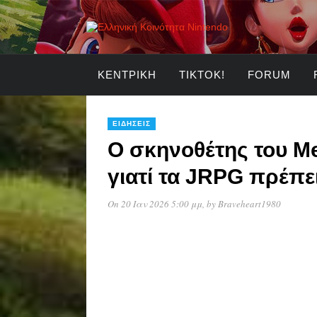
ΚΕΝΤΡΙΚΉ
TIKTOK!
FORUM
ΕΙΔΉΣΕΙΣ
Ο σκηνοθέτης του Me
γιατί τα JRPG πρέπε
On 20 Ιαν 2026 5:00 μμ
, by
Braveheart1980