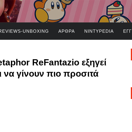
REVIEWS-UNBOXING
ΆΡΘΡΑ
NINTYPEDIA
ΕΓ
taphor ReFantazio εξηγεί
ι να γίνουν πιο προσιτά