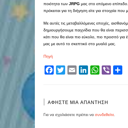
ποιότητα των
JRPG
μας στο επόμενο επίπεδο. 
πρόκειται για τη διήγηση είτε για στοιχεία πο
Με αυτές τις μεταβαλλόμενες εποχές, αισθανό
δημιουργήσουμε παιχνίδια που θα είναι περισ
κάτι που θα είναι πιο εύκολο, πιο προσιτό γι
μας με αυτό το σκεπτικό στο μυαλό μας.
Πηγή
Facebook
Twitter
Email
LinkedIn
Whats
Vibe
S
ΑΦΉΣΤΕ ΜΙΑ ΑΠΆΝΤΗΣΗ
Για να σχολιάσετε πρέπει να
συνδεθείτε
.