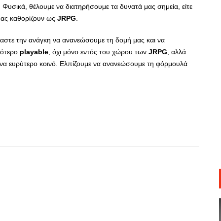
Φυσικά, θέλουμε να διατηρήσουμε τα δυνατά μας σημεία, είτε
υ μας καθορίζουν ως
JRPG
.
μαστε την ανάγκη να ανανεώσουμε τη δομή μας και να
σότερο
playable
, όχι μόνο εντός του χώρου των
JRPG
, αλλά
α ένα ευρύτερο κοινό. Ελπίζουμε να ανανεώσουμε τη φόρμουλά
App
r
hare