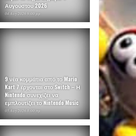
Αυγούστου 2026
04 Αυγ 2026 9:00 μμ
9 νέα κομμάτια από το Mario
Kart 7 έρχονται στο Switch – Η
Nintendo συνεχίζει να
εμπλουτίζει το Nintendo Music
05 Αυγ 2026 8:00 πμ