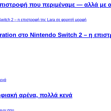
Η επιστροφή που περιμέναμε — αλλά με 
ebration στο Nintendo Switch 2 – η επι
φιακή αρένα, πολλά κενά