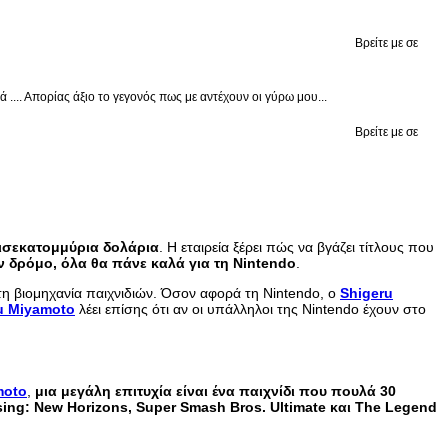
Βρείτε με σε
.... Απορίας άξιο το γεγονός πως με αντέχουν οι γύρω μου...
Βρείτε με σε
ισεκατομμύρια δολάρια
. Η εταιρεία ξέρει πώς να βγάζει τίτλους που
ον δρόμο, όλα θα πάνε καλά για τη Nintendo
.
ς στη βιομηχανία παιχνιδιών. Όσον αφορά τη Nintendo, ο
Shigeru
u Miyamoto
λέει επίσης ότι αν οι υπάλληλοι της Nintendo έχουν στο
moto
,
μια μεγάλη επιτυχία είναι ένα παιχνίδι που πουλά 30
ssing: New Horizons, Super Smash Bros. Ultimate και The Legend