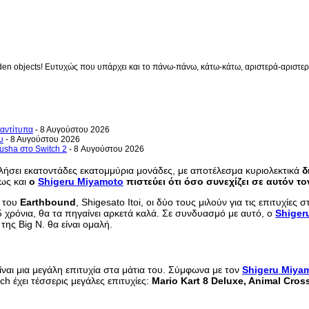
en objects! Ευτυχώς που υπάρχει και το πάνω-πάνω, κάτω-κάτω, αριστερά-αριστερά 
 αντίτυπα
- 8 Αυγούστου 2026
υ
- 8 Αυγούστου 2026
usha στο Switch 2
- 8 Αυγούστου 2026
υλήσει εκατοντάδες εκατομμύρια μονάδες, με αποτέλεσμα κυριολεκτικά
δ
ως και
ο
Shigeru Miyamoto
πιστεύει ότι όσο συνεχίζει σε αυτόν τ
ύ του
Earthbound
, Shigesato Itoi, οι δύο τους μιλούν για τις επιτυχίε
ε 5 χρόνια, θα τα πηγαίνει αρκετά καλά. Σε συνδυασμό με αυτό, ο
Shiger
ης Big N. θα είναι ομαλή.
αι μια μεγάλη επιτυχία στα μάτια του. Σύμφωνα με τον
Shigeru Miya
tch έχει τέσσερις μεγάλες επιτυχίες:
Mario Kart 8 Deluxe, Animal Cro