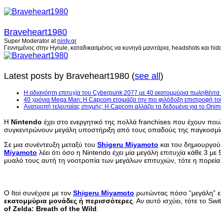
Braveheart1980
Super Moderator
at
ninty.gr
Γεννημένος στην Hyrule, καταδικασμένος να κυνηγά μανιτάρια, headshots και hidd
Latest posts by Braveheart1980
(
see all
)
H αδιανόητη επιτυχία του Cyberpunk 2077 με 40 εκατομμύρια πωληθέντα
40 χρόνια Mega Man: Η Capcom ετοιμάζει την πιο φιλόδοξη επιστροφή το
Ανατροπή τελευταίας στιγμής: Η Capcom αλλάζει τα δεδομένα για το Onim
Η
Nintendo
έχει στο ενεργητικό της πολλά franchises που έχουν πο
συγκεντρώνουν μεγάλη υποστήριξη από τους οπαδούς της παγκοσμί
Σε μια συνέντευξη μεταξύ του
Shigeru Miyamoto
και του δημιουργο
Miyamoto
λέει ότι όσο η Nintendo έχει μία μεγάλη επιτυχία κάθε 3 μ
μυαλό τους αυτή τη νοοτροπία των μεγάλων επιτυχιών, τότε η πορεία τ
Ο Itoi συνέχισε με τον
Shigeru Miyamoto
ρωτώντας πόσο “μεγάλη” είν
εκατομμύρια μονάδες ή περισσότερες
. Αν αυτό ισχύει, τότε το Swi
of Zelda: Breath of the Wild
.