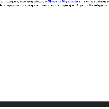
τις πωλήσεις των παιχνιδιών, ο
Shigeru Miyamoto
είπε ότι η εστίαση 
oto συμφωνούν ότι η εστίαση στην εταιρική απληστία θα οδηγούσ