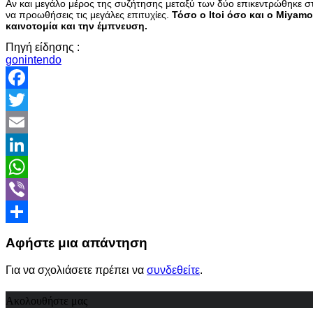
Αν και μεγάλο μέρος της συζήτησης μεταξύ των δύο επικεντρώθηκε σ
να προωθήσεις τις μεγάλες επιτυχίες.
Τόσο ο Itoi όσο και ο Miyam
καινοτομία και την έμπνευση.
Πηγή είδησης :
gonintendo
Facebook
Twitter
Email
LinkedIn
WhatsApp
Viber
Share
Αφήστε μια απάντηση
Για να σχολιάσετε πρέπει να
συνδεθείτε
.
Ακολουθήστε μας