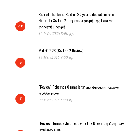
Rise of the Tomb Raider: 20 year celebration στο
Nintendo Switch 2 – η επιστροφή της Lara σε
φορητή μορφή
7.8
15 Ιούν 2026 8:00 μμ
MotoGP 26 [Switch 2 Review]
13 Μάι 2026 8:00 μμ
6
[Review] Pokémon Champions: μια ψηφιακή αρένα,
πολλά κενά
7
09 Μάι 2026 8:00 μμ
[Review] Tomodachi Life: Living the Dream : η ζωή των
ονείρων σου