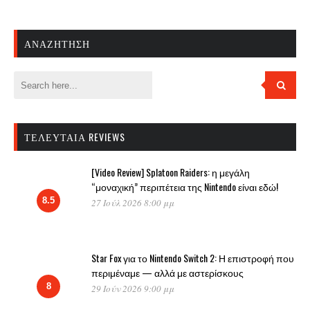
ΑΝΑΖΉΤΗΣΗ
ΤΕΛΕΥΤΑΊΑ REVIEWS
[Video Review] Splatoon Raiders: η μεγάλη
“μοναχική” περιπέτεια της Nintendo είναι εδώ!
8.5
27 Ιούλ 2026 8:00 μμ
Star Fox για το Nintendo Switch 2: Η επιστροφή που
περιμέναμε — αλλά με αστερίσκους
8
29 Ιούν 2026 9:00 μμ