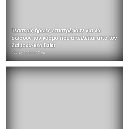
Τέσσερις ήρωες επιστρέφουν για να
σώσουν τον κόσμο που απειλείται από τον
δαίμονα-θεό Balor
04 Αυγ 2026 6:27 μμ