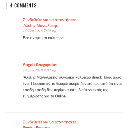
4 COMMENTS
Συνδεθείτε για να απαντήσετε
'Αλεξης Μανωλακης'
14 Σεπ 2018 7:40 μμ
Εεε ειχαμε και καλυτερα
Vangelis Georgopoulos
14 Σεπ 2018 9:03 μμ
‘Αλεξης Μανωλακης’ συνολικά καλύτερο direct; Ίσως άλλο
ένα. Προσωπικά το θεωρώ ακόμα δυνατότερο από ότι είναι
επειδή επειδή δεν περίμενα κάτι ιδιαίτερο εκτός της
ενημέρωσης για το Online.
Συνδεθείτε για να απαντήσετε
Dimitris Papalexis