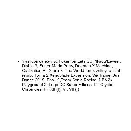
Υπενθυμίστηκαν τα Pokemon Lets Go PIkacu/Eevee ,
Diablo 3, Super Mario Party, Daemon X Machina,
Civilization VI, Starlink, The World Ends with you final
remix, Torna 2 Xenoblade Expansion, Warframe, Just
Dance 2019, Fifa 19,Team Sonic Racing, NBA 2k
Playground 2, Lego DC Super Villains, FF Crystal
Chronicles, FF XII (!), VI, VII (!)