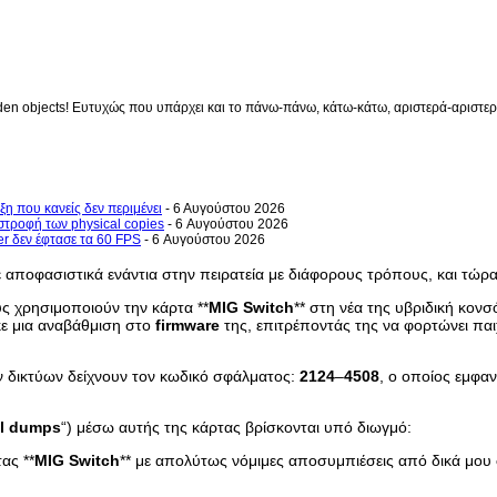
en objects! Ευτυχώς που υπάρχει και το πάνω-πάνω, κάτω-κάτω, αριστερά-αριστερά 
ξη που κανείς δεν περιμένει
- 6 Αυγούστου 2026
στροφή των physical copies
- 6 Αυγούστου 2026
er δεν έφτασε τα 60 FPS
- 6 Αυγούστου 2026
 αποφασιστικά ενάντια στην πειρατεία με διάφορους τρόπους, και τώρα,
ους χρησιμοποιούν την κάρτα **
MIG
Switch
** στη νέα της υβριδική κον
κε μια αναβάθμιση στο
firmware
της, επιτρέποντάς της να φορτώνει παιχ
ών δικτύων δείχνουν τον κωδικό σφάλματος:
2124
–
4508
, ο οποίος εμφαν
l
dumps
“) μέσω αυτής της κάρτας βρίσκονται υπό διωγμό:
ας **
MIG
Switch
** με απολύτως νόμιμες αποσυμπιέσεις από δικά μου