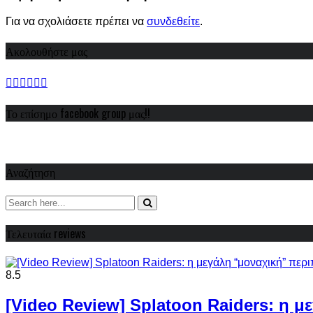
Για να σχολιάσετε πρέπει να
συνδεθείτε
.
Ακολουθήστε μας
Το επίσημο facebook group μας!!
Αναζήτηση
Τελευταία reviews
8.5
[Video Review] Splatoon Raiders: η μ