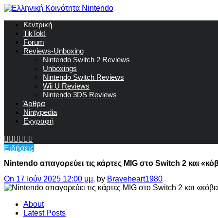
Κεντρική
TikTok!
Forum
Reviews-Unboxing
Nintendo Switch 2 Reviews
Unboxings
Nintendo Switch Reviews
Wii U Reviews
Nintendo 3DS Reviews
Άρθρα
Nintypedia
Εγγραφή
Ειδήσεις
Nintendo απαγορεύει τις κάρτες MIG στο Switch 2 και «κόβ
On 17 Ιούν 2025 12:00 μμ
, by
Braveheart1980
About
Latest Posts