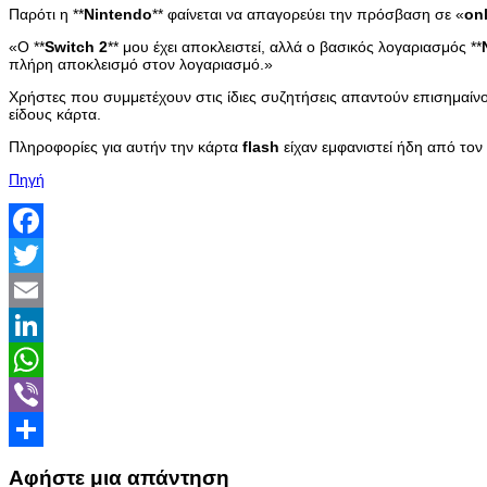
Παρότι η **
Nintendo
** φαίνεται να απαγορεύει την πρόσβαση σε «
on
«Ο **
Switch
2
** μου έχει αποκλειστεί, αλλά ο βασικός λογαριασμός **
πλήρη αποκλεισμό στον λογαριασμό.»
Χρήστες που συμμετέχουν στις ίδιες συζητήσεις απαντούν επισημαίνο
είδους κάρτα.
Πληροφορίες για αυτήν την κάρτα
flash
είχαν εμφανιστεί ήδη από τον
Πηγή
Facebook
Twitter
Email
LinkedIn
WhatsApp
Viber
Share
Αφήστε μια απάντηση