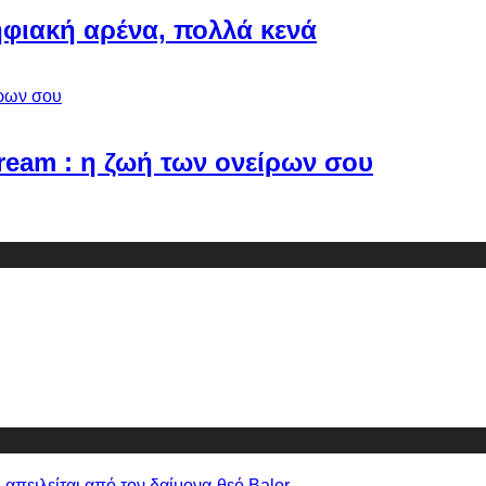
φιακή αρένα, πολλά κενά
Dream : η ζωή των ονείρων σου