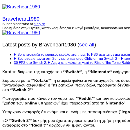
Braveheart1980
Super Moderator
at
ninty.gr
Γεννημένος στην Hyrule, καταδικασμένος να κυνηγά μανιτάρια, headshots και hidd
Latest posts by Braveheart1980
(
see all
)
Η Sony ετοιμάζει το επόμενο μεγάλο χτύπημα: Το PS6 έρχεται με μια έκπλη
Η Bethesda απαντά στη Sony με remastered Oblivion για Switch 2 – Η επι
30 FPS στο Switch 2: Η Aspyr αποκαλύπτει γιατί το Rise of the Tomb Raid
Κατά τη διάρκεια της εποχής του **
Switch
**, η **
Nintendo
** ενήργησε
Σύμφωνα με το **
Kotaku
**, η εταιρεία φαίνεται να απαγορεύει σε όσ
“αντιγράφων ασφαλείας” ή “πειρατικών” παιχνιδιών, πρόσφατα δέχθη
στο **
Switch
2
**.
Φωτογραφίες που κάνουν τον γύρο του **
Reddit
** και των κοινωνικ
“χρήση των
online
υπηρεσιών” έχει “περιοριστεί από τη
Nintendo
“.
Υπάρχουν αναφορές ότι ακόμη και οι «νόμιμες αποσυμπιέσεις» (“
lega
«Ο **
Switch
2
** δοκιμής μου έχει απαγορευτεί μετά τη χρήση της κάρτ
αναφορές στο **
Reddit
** αρχίζουν να εμφανίζονται.»