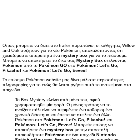
Όπως μπορείτε να δείτε στο trailer παραπάνω, οι καθηγητές Willow
and Oak συζητούν για το νέο Pokémon, αποκαλύπτοντας ότι
χρειαζόμαστε απαραίτητα ένα
mystery box
για να το πιάσουμε.
Μπορείτε να αποκτήσετε το δικό σας
Mystery Box
στέλνοντας
Pokémon
από το
Pokémon GO
στο
Pokémon: Let’s Go,
Pikachu!
και
Pokémon: Let’s Go, Eevee!
Το επίσημο Pokémon website μας δίνει μάλιστα περισσότερες
πληροφορίες για το
πώς
θα λειτουργήσει αυτό το αντικείμενο στα
παιχνίδια:
Το Box Mystery κλείνει από μόνο του, αφού
χρησιμοποιηθεί μία φορά. Ο μόνος τρόπος να το
ανοίξετε πάλι είναι να περιμένετε ένα καθορισμένο
χρονικό διάστημα και έπειτα να στείλετε ένα άλλο
Pokémon στο
Pokémon: Let’s Go, Pikachu!
και
Pokémon: Let’s Go, Eevee!
Μπορείτε επίσης να
αποκτήσετε ένα
mystery box
με την αποστολή
οποιουδήποτε
Pokémon
σε ένα παιχνίδι
Nintendo
Switch φίλου σας
, διευκρινίζοντας πως μπορείτε να