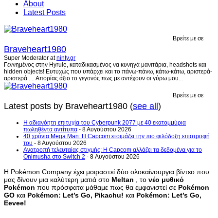
About
Latest Posts
Βρείτε με σε
Braveheart1980
Super Moderator
at
ninty.gr
Γεννημένος στην Hyrule, καταδικασμένος να κυνηγά μανιτάρια, headshots και
hidden objects! Ευτυχώς που υπάρχει και το πάνω-πάνω, κάτω-κάτω, αριστερά-
αριστερά .... Απορίας άξιο το γεγονός πως με αντέχουν οι γύρω μου...
Βρείτε με σε
Latest posts by Braveheart1980
(
see all
)
H αδιανόητη επιτυχία του Cyberpunk 2077 με 40 εκατομμύρια
πωληθέντα αντίτυπα
- 8 Αυγούστου 2026
40 χρόνια Mega Man: Η Capcom ετοιμάζει την πιο φιλόδοξη επιστροφή
του
- 8 Αυγούστου 2026
Ανατροπή τελευταίας στιγμής: Η Capcom αλλάζει τα δεδομένα για το
Onimusha στο Switch 2
- 8 Αυγούστου 2026
Η Pokémon Company έχει μοιραστεί δύο ολοκαίνουργια βίντεο που
μας δίνουν μια καλύτερη ματιά στο
Meltan
, το
νέο μυθικό
Pokémon
που πρόσφατα μάθαμε πως θα εμφανιστεί σε
Pokémon
GO
και
Pokémon: Let’s Go, Pikachu!
και
Pokémon: Let’s Go,
Eevee!