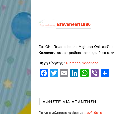
Braveheart1980
Στο ONI: Road to be the Mightiest Oni, παίζε
Kazemaru
σε μια τρισδιάστατη περιπέτεια εμ
Πηγή είδησης :
Nintendo Nederland
Facebook
Twitter
Email
LinkedIn
Whats
Vibe
S
ΑΦΉΣΤΕ ΜΙΑ ΑΠΆΝΤΗΣΗ
Για να σχολιάσετε πρέπει να
συνδεθείτε
.