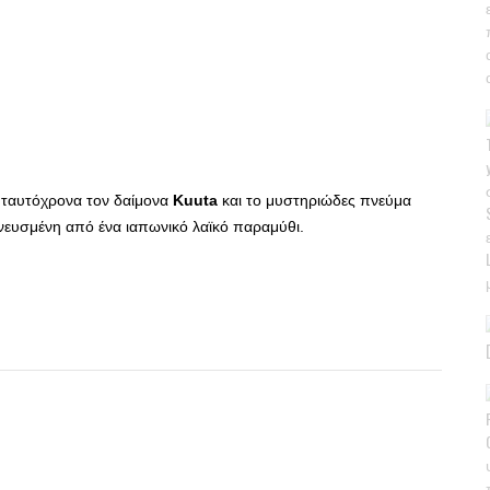
τε ταυτόχρονα τον δαίμονα
Kuuta
και το μυστηριώδες πνεύμα
πνευσμένη από ένα ιαπωνικό λαϊκό παραμύθι.
App
r
hare