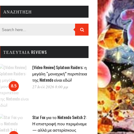
ΑΝΑΖΉΤΗΣΗ
ΤΕΛΕΥΤΑΊΑ REVIEWS
[Video Review] Splatoon Raiders: η
μεγάλη “μοναχική” περιπέτεια
της Nintendo είναι εδώ!
8.5
27 Ιούλ 2026 8:00 μμ
Star Fox για το Nintendo Switch 2:
Η επιστροφή που περιμέναμε
— αλλά με αστερίσκους