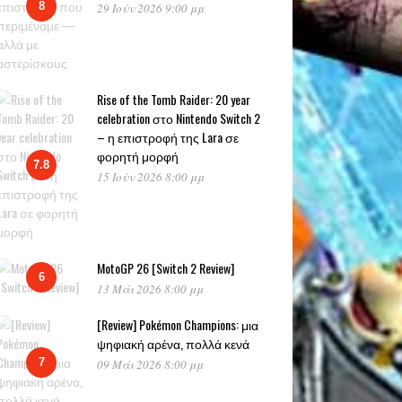
8
29 Ιούν 2026 9:00 μμ
Rise of the Tomb Raider: 20 year
celebration στο Nintendo Switch 2
– η επιστροφή της Lara σε
φορητή μορφή
7.8
15 Ιούν 2026 8:00 μμ
MotoGP 26 [Switch 2 Review]
6
13 Μάι 2026 8:00 μμ
[Review] Pokémon Champions: μια
ψηφιακή αρένα, πολλά κενά
7
09 Μάι 2026 8:00 μμ