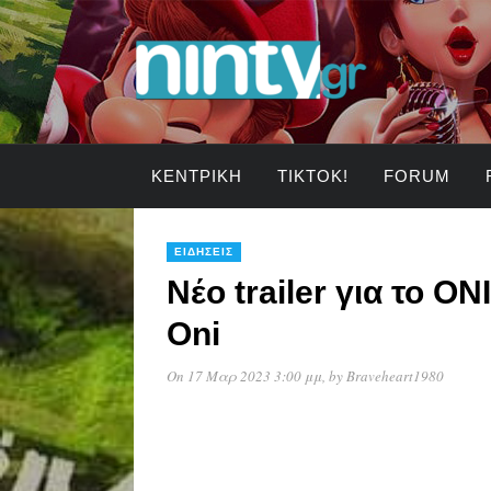
ΚΕΝΤΡΙΚΉ
TIKTOK!
FORUM
ΕΙΔΉΣΕΙΣ
Νέο trailer για το ON
Oni
On 17 Μαρ 2023 3:00 μμ
, by
Braveheart1980