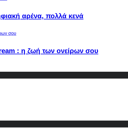
φιακή αρένα, πολλά κενά
Dream : η ζωή των ονείρων σου