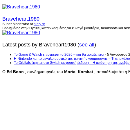
Braveheart1980
Super Moderator
at
ninty.gr
Γεννημένος στην Hyrule, καταδικασμένος να κυνηγά μανιτάρια, headshots και hidd
Latest posts by Braveheart1980
(
see all
)
Το Game & Watch επιστρέφει το 2026 – και θα μοιάζει έτσι
- 5 Αυγούστου 
Η Nintendo και το μεγάλο μυστικό της τεχνητής νοημοσύνης – Τι αποκάλυ
Το Orbitals έρχεται στο Switch με φυσική έκδοση – Η απάντηση της ανεξά
Ο
Ed
Boon
, συνδημιουργός του
Mortal
Kombat
, αποκάλυψε ότι η