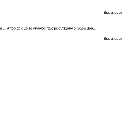
Βρείτε με σε
.... Απορίας άξιο το γεγονός πως με αντέχουν οι γύρω μου...
Βρείτε με σε