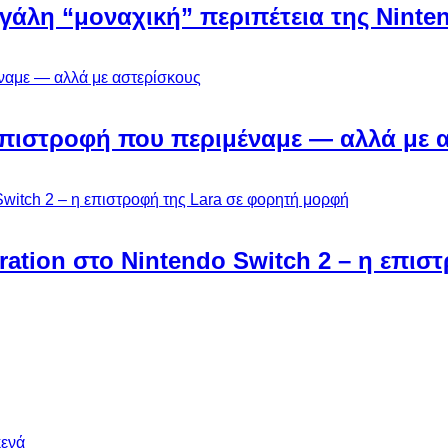
εγάλη “μοναχική” περιπέτεια της Ninten
Η επιστροφή που περιμέναμε — αλλά με 
ebration στο Nintendo Switch 2 – η επι