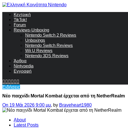
Κεντρική
TikTok!
Forum
Reviews-Unboxing
Nintendo Switch 2 Reviews
Unboxings
Nintendo Switch Reviews
Wii U Reviews
Nintendo 3DS Reviews
Άρθρα
Nintypedia
Εγγραφή
Ειδήσεις
Νέο παιχνίδι Mortal Kombat έρχεται από τη NetherRealm
On 19 Μάι 2026 9:00 μμ
, by
Braveheart1980
About
Latest Posts