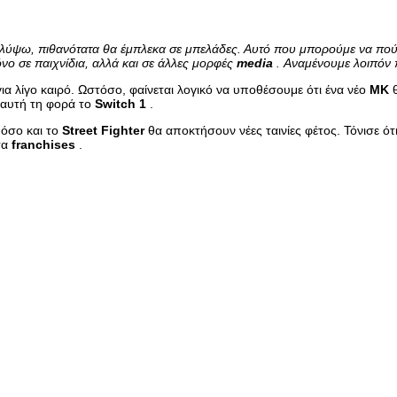
αλύψω, πιθανότατα θα έμπλεκα σε μπελάδες. Αυτό που μπορούμε να πούμε
όνο σε παιχνίδια, αλλά και σε άλλες μορφές
media
. Αναμένουμε λοιπόν 
ια λίγο καιρό. Ωστόσο, φαίνεται λογικό να υποθέσουμε ότι ένα νέο
MK
θ
 αυτή τη φορά το
Switch
1
.
όσο και το
Street
Fighter
θα αποκτήσουν νέες ταινίες φέτος. Τόνισε ότι
τα
franchises
.