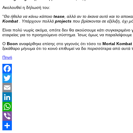
Ακολουθεί η δήλωσή του:
“
Θα ήθελα να κάνω κάποιο
tease
, αλλά αν το έκανα αυτό και το αποκ
Kombat
. Υπάρχουν πολλά
projects
που βρίσκονται σε εξέλιξη, όχι μ
Είναι πολύ νωρίς ακόμα, οπότε δεν θα ακούσουμε κάτι συγκεκριμένο γ
εταιρείας για το προηγούμενο σύστημα. Ίσως όμως να παραλείψουμε
Ο
Boon
αναφέρθηκε επίσης στο γεγονός ότι τόσο το
Mortal
Kombat
ξεκάθαρο μήνυμα ότι το κοινό επιθυμεί να δει περισσότερα από αυτά 
Πηγή
Facebook
Twitter
Email
LinkedIn
WhatsApp
Viber