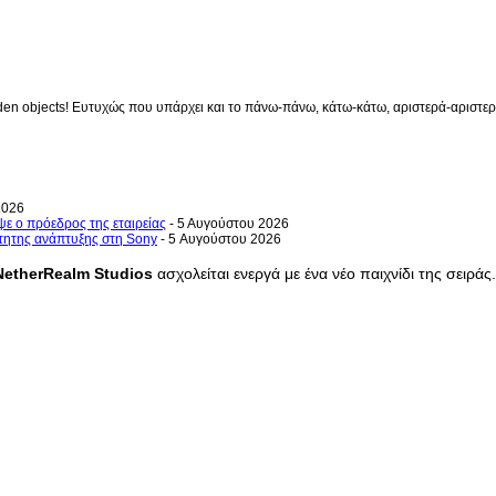
en objects! Ευτυχώς που υπάρχει και το πάνω-πάνω, κάτω-κάτω, αριστερά-αριστερά 
2026
ψε ο πρόεδρος της εταιρείας
- 5 Αυγούστου 2026
ρτητης ανάπτυξης στη Sony
- 5 Αυγούστου 2026
NetherRealm
Studios
ασχολείται ενεργά με ένα νέο παιχνίδι της σειράς.