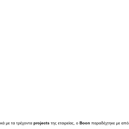
ικά με τα τρέχοντα
projects
της εταιρείας, ο
Boon
παραδέχτηκε με απόλ