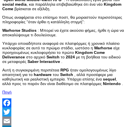
social
media
, και παράλληλα επιβεβαιώθηκε ότι ένα νέο
Kingdom
Come
βρίσκεται σε εξέλιξη.
Όπως αναφέρεται στο επίσημο ποστ, θα μοιραστούν περισσότερες
πληροφορίες “όταν έρθει η κατάλληλη στιγμή”:
Warhorse
Studios
: Μπορεί να έχετε ακούσει φήμες, ήρθε η ώρα να
αποκαλύψουμε τι δουλεύουμε.
Υπάρχει οποιαδήποτε αναφορά σε πλατφόρμες ή χρονικό πλαίσιο
κυκλοφορίας σε αυτό το πρώιμο στάδιο, ωστόσο η
Warhorse
είχε
προηγουμένως κυκλοφορήσει το πρώτο
Kingdom
Come
Deliverance
στο αρχικό
Switch
το
2024
με τη βοήθεια του ειδικού
σε μεταφορές
Saber
Interactive
.
Αυτή η συγκεκριμένη περιπέτεια
RPG
ήταν ομολογουμένως λίγο
απαιτητική για το
hardware
του
Switch
, αλλά προσέφερε μια
καθηλωτική και ρεαλιστική εμπειρία. Υπάρχει επίσης ένα
sequel
,
αλλά προς το παρόν δεν είναι διαθέσιμο σε πλατφόρμες
Nintendo
.
Πηγή
Facebook
Twitter