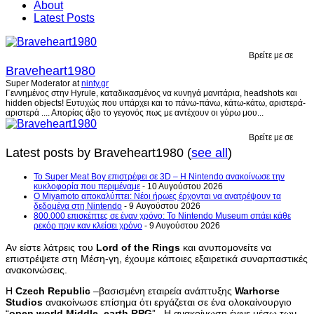
About
Latest Posts
Βρείτε με σε
Braveheart1980
Super Moderator
at
ninty.gr
Γεννημένος στην Hyrule, καταδικασμένος να κυνηγά μανιτάρια, headshots και
hidden objects! Ευτυχώς που υπάρχει και το πάνω-πάνω, κάτω-κάτω, αριστερά-
αριστερά .... Απορίας άξιο το γεγονός πως με αντέχουν οι γύρω μου...
Βρείτε με σε
Latest posts by Braveheart1980
(
see all
)
Το Super Meat Boy επιστρέφει σε 3D – Η Nintendo ανακοίνωσε την
κυκλοφορία που περιμέναμε
- 10 Αυγούστου 2026
Ο Miyamoto αποκαλύπτει: Νέοι ήρωες έρχονται να ανατρέψουν τα
δεδομένα στη Nintendo
- 9 Αυγούστου 2026
800.000 επισκέπτες σε έναν χρόνο: Το Nintendo Museum σπάει κάθε
ρεκόρ πριν καν κλείσει χρόνο
- 9 Αυγούστου 2026
Αν είστε λάτρεις του
Lord
of
the
Rings
και ανυπομονείτε να
επιστρέψετε στη Μέση-γη, έχουμε κάποιες εξαιρετικά συναρπαστικές
ανακοινώσεις.
Η
Czech
Republic
–βασισμένη εταιρεία ανάπτυξης
Warhorse
Studios
ανακοίνωσε επίσημα ότι εργάζεται σε ένα ολοκαίνουργιο
“
open
world
Middle
–
earth
RPG
” . Η ανακοίνωση έγινε μέσω των