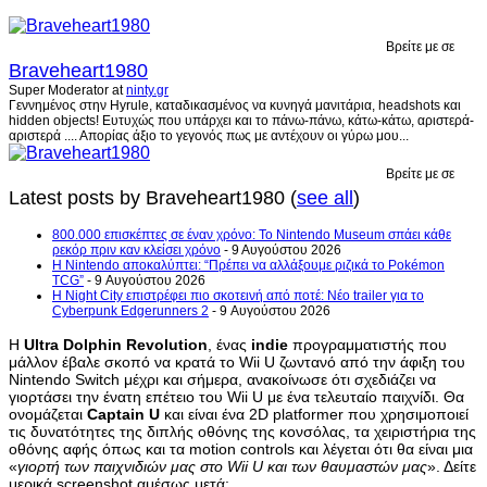
Βρείτε με σε
Braveheart1980
Super Moderator
at
ninty.gr
Γεννημένος στην Hyrule, καταδικασμένος να κυνηγά μανιτάρια, headshots και
hidden objects! Ευτυχώς που υπάρχει και το πάνω-πάνω, κάτω-κάτω, αριστερά-
αριστερά .... Απορίας άξιο το γεγονός πως με αντέχουν οι γύρω μου...
Βρείτε με σε
Latest posts by Braveheart1980
(
see all
)
800.000 επισκέπτες σε έναν χρόνο: Το Nintendo Museum σπάει κάθε
ρεκόρ πριν καν κλείσει χρόνο
- 9 Αυγούστου 2026
Η Nintendo αποκαλύπτει: “Πρέπει να αλλάξουμε ριζικά το Pokémon
TCG”
- 9 Αυγούστου 2026
Η Night City επιστρέφει πιο σκοτεινή από ποτέ: Νέο trailer για το
Cyberpunk Edgerunners 2
- 9 Αυγούστου 2026
Η
Ultra Dolphin Revolution
, ένας
indie
προγραμματιστής που
μάλλον έβαλε σκοπό να κρατά το Wii U ζωντανό από την άφιξη του
Nintendo Switch μέχρι και σήμερα, ανακοίνωσε ότι σχεδιάζει να
γιορτάσει την ένατη επέτειο του Wii U με ένα τελευταίο παιχνίδι. Θα
ονομάζεται
Captain U
και είναι ένα 2D platformer που χρησιμοποιεί
τις δυνατότητες της διπλής οθόνης της κονσόλας, τα χειριστήρια της
οθόνης αφής όπως και τα motion controls και λέγεται ότι θα είναι μια
«
γιορτή των παιχνιδιών μας στο Wii U και των θαυμαστών μας
». Δείτε
μερικά screenshot αμέσως μετά: