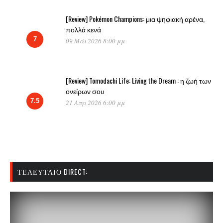
[Review] Pokémon Champions: μια ψηφιακή αρένα,
πολλά κενά
7
09 Μάι 2026 8:00 μμ
[Review] Tomodachi Life: Living the Dream : η ζωή των
ονείρων σου
7.5
21 Απρ 2026 6:00 μμ
ΤΕΛΕΥΤΑΊΟ DIRECT: