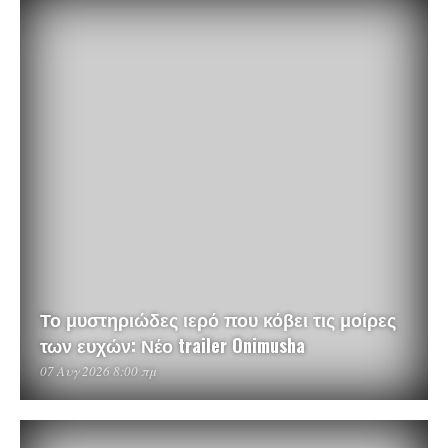
Το μυστηριώδες ιερό που κόβει τις μοίρες
των ευχών: Νέο trailer Onimusha
07 Αυγ 2026 8:00 πμ