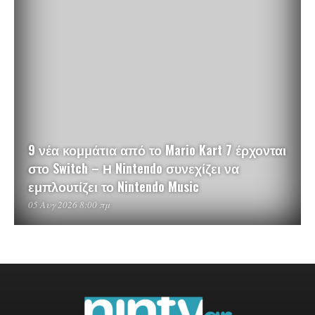
9 νέα κομμάτια από το Mario Kart 7 έρχονται
στο Switch – Η Nintendo συνεχίζει να
εμπλουτίζει το Nintendo Music
05 Αυγ 2026 8:00 πμ