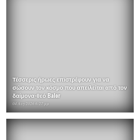
Τέσσερις ήρωες επιστρέφουν για να
σώσουν τον κόσμο που απειλείται από τον
δαίμονα-θεό Balor
04 Αυγ 2026 6:27 μμ