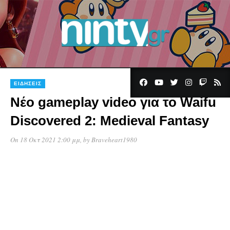
ΕΙΔΉΣΕΙΣ
Νέο gameplay video για το Waifu
Discovered 2: Medieval Fantasy
On 18 Οκτ 2021 2:00 μμ
, by
Braveheart1980