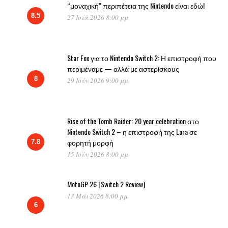
“μοναχική” περιπέτεια της Nintendo είναι εδώ!
8.5
27 Ιούλ 2026 8:00 μμ
Star Fox για το Nintendo Switch 2: Η επιστροφή που
περιμέναμε — αλλά με αστερίσκους
8
29 Ιούν 2026 9:00 μμ
Rise of the Tomb Raider: 20 year celebration στο
Nintendo Switch 2 – η επιστροφή της Lara σε
φορητή μορφή
7.8
15 Ιούν 2026 8:00 μμ
MotoGP 26 [Switch 2 Review]
13 Μάι 2026 8:00 μμ
6