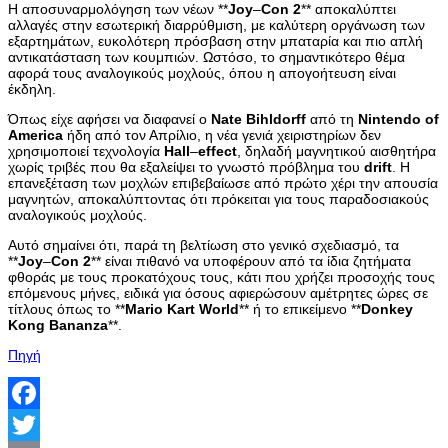
Η αποσυναρμολόγηση των νέων **
Joy
–
Con
2
** αποκαλύπτει
αλλαγές στην εσωτερική διαρρύθμιση, με καλύτερη οργάνωση των
εξαρτημάτων, ευκολότερη πρόσβαση στην μπαταρία και πιο απλή
αντικατάσταση των κουμπιών. Ωστόσο, το σημαντικότερο θέμα
αφορά τους αναλογικούς μοχλούς, όπου η απογοήτευση είναι
έκδηλη.
Όπως είχε αφήσει να διαφανεί ο
Nate
Bihldorff
από τη
Nintendo
of
America
ήδη από τον Απρίλιο, η νέα γενιά χειριστηρίων δεν
χρησιμοποιεί τεχνολογία
Hall
–
effect
, δηλαδή μαγνητικού αισθητήρα
χωρίς τριβές που θα εξαλείψει το γνωστό πρόβλημα του
drift
. Η
επανεξέταση των μοχλών επιβεβαίωσε από πρώτο χέρι την απουσία
μαγνητών, αποκαλύπτοντας ότι πρόκειται για τους παραδοσιακούς
αναλογικούς μοχλούς.
Αυτό σημαίνει ότι, παρά τη βελτίωση στο γενικό σχεδιασμό, τα
**
Joy
–
Con
2
** είναι πιθανό να υποφέρουν από τα ίδια ζητήματα
φθοράς με τους προκατόχους τους, κάτι που χρήζει προσοχής τους
επόμενους μήνες, ειδικά για όσους αφιερώσουν αμέτρητες ώρες σε
τίτλους όπως το **
Mario
Kart
World
** ή το επικείμενο **
Donkey
Kong
Bananza
**.
Πηγή
Facebook