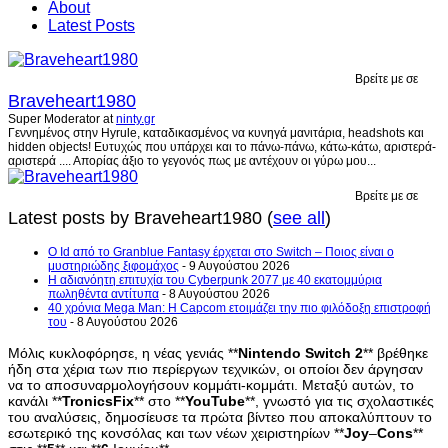
About
Latest Posts
Βρείτε με σε
Braveheart1980
Super Moderator
at
ninty.gr
Γεννημένος στην Hyrule, καταδικασμένος να κυνηγά μανιτάρια, headshots και
hidden objects! Ευτυχώς που υπάρχει και το πάνω-πάνω, κάτω-κάτω, αριστερά-
αριστερά .... Απορίας άξιο το γεγονός πως με αντέχουν οι γύρω μου...
Βρείτε με σε
Latest posts by Braveheart1980
(
see all
)
Ο Id από το Granblue Fantasy έρχεται στο Switch – Ποιος είναι ο
μυστηριώδης ξιφομάχος
- 9 Αυγούστου 2026
H αδιανόητη επιτυχία του Cyberpunk 2077 με 40 εκατομμύρια
πωληθέντα αντίτυπα
- 8 Αυγούστου 2026
40 χρόνια Mega Man: Η Capcom ετοιμάζει την πιο φιλόδοξη επιστροφή
του
- 8 Αυγούστου 2026
Μόλις κυκλοφόρησε, η νέας γενιάς **
Nintendo
Switch
2
** βρέθηκε
ήδη στα χέρια των πιο περίεργων τεχνικών, οι οποίοι δεν άργησαν
να το αποσυναρμολογήσουν κομμάτι-κομμάτι. Μεταξύ αυτών, το
κανάλι **
TronicsFix
** στο **
YouTube
**, γνωστό για τις σχολαστικές
του αναλύσεις, δημοσίευσε τα πρώτα βίντεο που αποκαλύπτουν το
εσωτερικό της κονσόλας και των νέων χειριστηρίων **
Joy
–
Cons
**