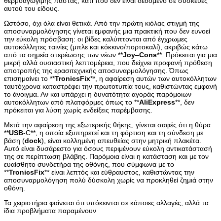
θερμοαγώγιμης πάστας, κάτι που δεν είναι δεδομένο σε συσκευές
αυτού του είδους.
Ωστόσο, όχι όλα είναι θετικά. Από την πρώτη κιόλας στιγμή της
αποσυναρμολόγησης γίνεται εμφανής μια πρακτική που δεν ευνοεί
την εύκολη πρόσβαση: οι βίδες καλύπτονται από έγχρωμες
αυτοκόλλητες ταινίες (μπλε και κόκκινο/πορτοκαλί), ακριβώς κάτω
από τα σημεία στερέωσης των νέων **
Joy
–
Cons
**. Πρόκειται για μια
μικρή αλλά ουσιαστική λεπτομέρεια, που δείχνει προφανή πρόθεση
αποτροπής της ερασιτεχνικής αποσυναρμολόγησης. Όπως
επισημαίνει το **
TronicsFix
**, η αφαίρεση αυτών των αυτοκόλλητων
ταυτόχρονα καταστρέφει την πρωτοτυπία τους, καθιστώντας εμφανή
το άνοιγμα. Αν και υπάρχει η δυνατότητα αγοράς παρόμοιων
αυτοκόλλητων από πλατφόρμες όπως το **
AliExpress
**, δεν
πρόκειται για λύση χωρίς ενδείξεις παρέμβασης.
Μετά την αφαίρεση της εξωτερικής θήκης, γίνεται σαφές ότι η θύρα
**
USB
-C**, η οποία εξυπηρετεί και τη φόρτιση και τη σύνδεση με
βάση (
dock
), είναι κολλημένη απευθείας στην μητρική πλακέτα.
Αυτό είναι δυσάρεστο για όσους περιμένουν εύκολη αντικατάστασή
της σε περίπτωση βλάβης. Παρόμοια είναι η κατάσταση και με τον
ευαίσθητο συνδετήρα της οθόνης, που σύμφωνα με το
**
TronicsFix
** είναι λεπτός και εύθραυστος, καθιστώντας την
αποσυναρμολόγηση πολύ δύσκολη χωρίς να προκληθεί ζημιά στην
οθόνη.
Τα χειριστήρια φαίνεται ότι υπόκεινται σε κάποιες αλλαγές, αλλά τα
ίδια προβλήματα παραμένουν