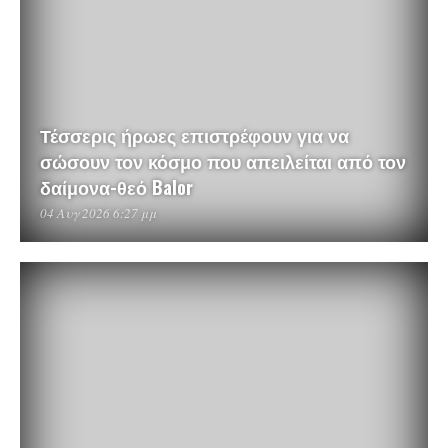
Τέσσερις ήρωες επιστρέφουν για να
σώσουν τον κόσμο που απειλείται από τον
δαίμονα-θεό Balor
04 Αυγ 2026 6:27 μμ