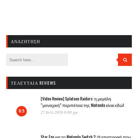
ΑΝΑΖΉΤΗΣΗ
ΤΕΛΕΥΤΑΊΑ REVIEWS
[Video Review] Splatoon Raiders: η μεγάλη
“μοναχική” περιπέτεια της Nintendo είναι εδώ!
8.5
27 Ιούλ 2026 8:00 μμ
Star Fox για το Nintendo Switch 2: Η επιστροφή που