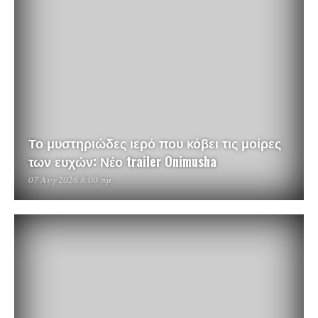
Το μυστηριώδες ιερό που κόβει τις μοίρες
των ευχών: Νέο trailer Onimusha
07 Αυγ 2026 8:00 πμ