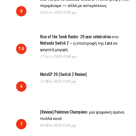
περιμέναμε — αλλά με αστερίσκους
8
29 Ιούν 2026 9:00 μμ
Rise of the Tomb Raider: 20 year celebration στο
Nintendo Switch 2 – η επιστροφή της Lara σε
φορητή μορφή
7.8
15 Ιούν 2026 8:00 μμ
MotoGP 26 [Switch 2 Review]
13 Μάι 2026 8:00 μμ
6
[Review] Pokémon Champions: μια ψηφιακή αρένα,
πολλά κενά
7
09 Μάι 2026 8:00 μμ