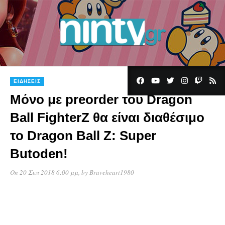
ΕΙΔΉΣΕΙΣ
Μόνο με preorder του Dragon
Ball FighterZ θα είναι διαθέσιμο
το Dragon Ball Z: Super
Butoden!
On 20 Σεπ 2018 6:00 μμ
, by
Braveheart1980