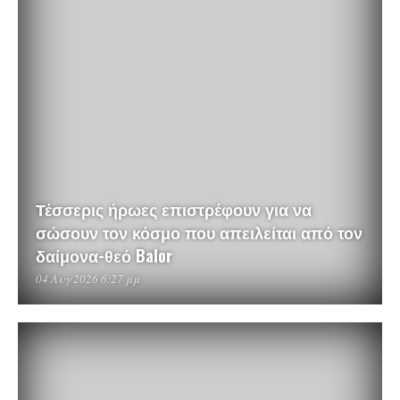
Τέσσερις ήρωες επιστρέφουν για να
σώσουν τον κόσμο που απειλείται από τον
δαίμονα-θεό Balor
04 Αυγ 2026 6:27 μμ