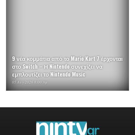
9 νέα κομμάτια από το Mario Kart 7 έρχονται
στο Switch – Η Nintendo συνεχίζει να
εμπλουτίζει το Nintendo Music
05 Αυγ 2026 8:00 πμ