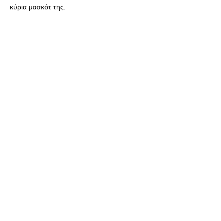
κύρια μασκότ της.