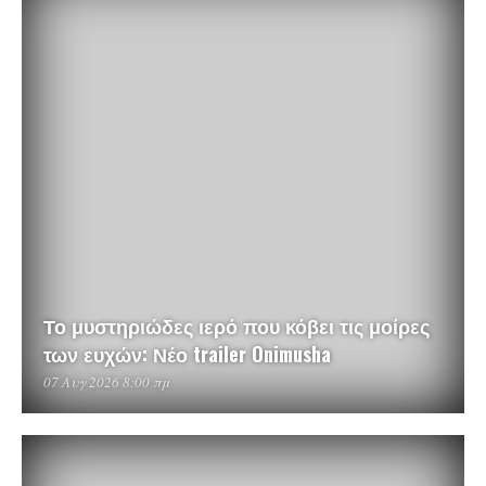
Το μυστηριώδες ιερό που κόβει τις μοίρες
των ευχών: Νέο trailer Onimusha
07 Αυγ 2026 8:00 πμ