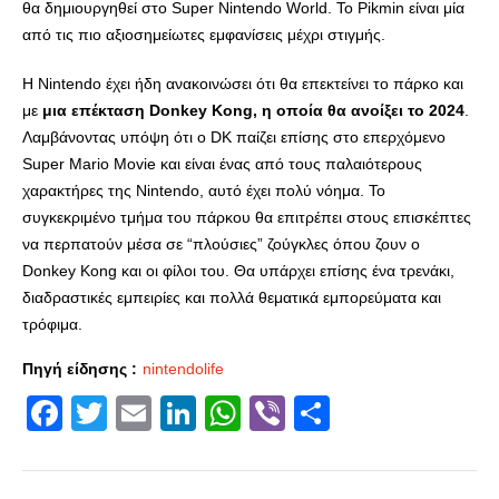
θα δημιουργηθεί στο Super Nintendo World. Το Pikmin είναι μία
από τις πιο αξιοσημείωτες εμφανίσεις μέχρι στιγμής.
Η Nintendo έχει ήδη ανακοινώσει ότι θα επεκτείνει το πάρκο και
με
μια επέκταση Donkey Kong, η οποία θα ανοίξει το 2024
.
Λαμβάνοντας υπόψη ότι ο DK παίζει επίσης στο επερχόμενο
Super Mario Movie και είναι ένας από τους παλαιότερους
χαρακτήρες της Nintendo, αυτό έχει πολύ νόημα. Το
συγκεκριμένο τμήμα του πάρκου θα επιτρέπει στους επισκέπτες
να περπατούν μέσα σε “πλούσιες” ζούγκλες όπου ζουν ο
Donkey Kong και οι φίλοι του. Θα υπάρχει επίσης ένα τρενάκι,
διαδραστικές εμπειρίες και πολλά θεματικά εμπορεύματα και
τρόφιμα.
Πηγή είδησης :
nintendolife
Facebook
Twitter
Email
LinkedIn
WhatsApp
Viber
Share