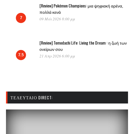
[Review] Pokémon Champions: μια ψηφιακή αρένα,
πολλά κενά
7
09 Μάι 2026 8:00 μμ
[Review] Tomodachi Life: Living the Dream : η ζωή των
ονείρων σου
7.5
21 Απρ 2026 6:00 μμ
ΤΕΛΕΥΤΑΊΟ DIRECT: