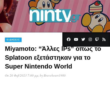
ΕΙΔΉΣΕΙΣ
Miyamoto: “Άλλες IPs” όπως το
Splatoon εξετάστηκαν για το
Super Nintendo World
On 20 Φεβ 2023 7:00 μμ
, by
Braveheart1980