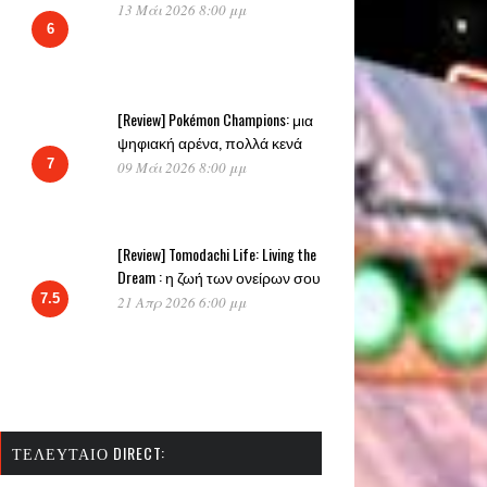
13 Μάι 2026 8:00 μμ
6
[Review] Pokémon Champions: μια
ψηφιακή αρένα, πολλά κενά
7
09 Μάι 2026 8:00 μμ
[Review] Tomodachi Life: Living the
Dream : η ζωή των ονείρων σου
7.5
21 Απρ 2026 6:00 μμ
ΤΕΛΕΥΤΑΊΟ DIRECT: