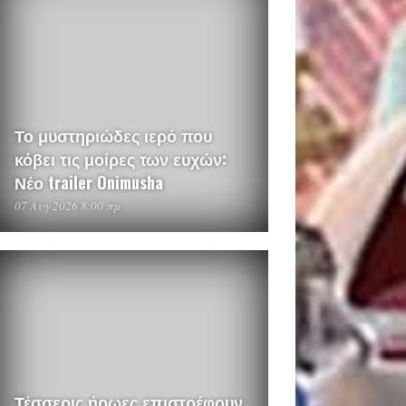
Το μυστηριώδες ιερό που
κόβει τις μοίρες των ευχών:
Νέο trailer Onimusha
07 Αυγ 2026 8:00 πμ
Τέσσερις ήρωες επιστρέφουν