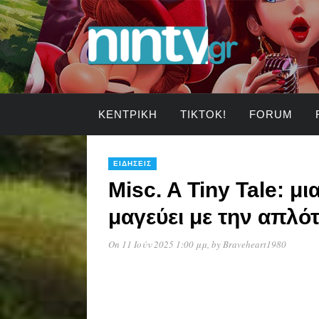
ΚΕΝΤΡΙΚΉ
TIKTOK!
FORUM
ΕΙΔΉΣΕΙΣ
Misc. A Tiny Tale: μ
μαγεύει με την απλότ
On 11 Ιούν 2025 1:00 μμ
, by
Braveheart1980