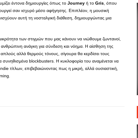
μίζει έντονα δημιουργίες όπως το
Journey
ή το
Gris
, όπου
τουργεί σαν ισχυρό μέσο αφήγησης. Επιπλέον, η μουσική
ισχύουν αυτή τη νοσταλγική διάθεση, δημιουργώντας μια
 μικρότητα των στιγμών που μας κάνουν να νιώθουμε ζωντανοί,
 ανθρώπινη ανάγκη για σύνδεση και νόημα. Η αίσθηση της
απλούς αλλά θερμούς τόνους, σίγουρα θα κερδίσει τους
α συνηθισμένα blockbusters. Η κυκλοφορία του αναμένεται να
indie τίτλων, επιβεβαιώνοντας πως η μικρή, αλλά ουσιαστική,
ming.
App
r
hare