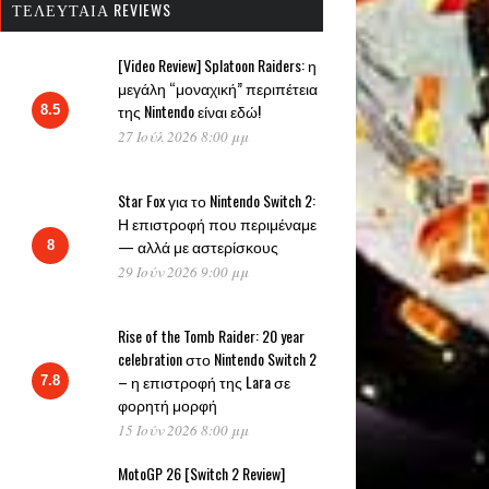
ΤΕΛΕΥΤΑΊΑ REVIEWS
[Video Review] Splatoon Raiders: η
μεγάλη “μοναχική” περιπέτεια
της Nintendo είναι εδώ!
8.5
27 Ιούλ 2026 8:00 μμ
Star Fox για το Nintendo Switch 2:
Η επιστροφή που περιμέναμε
— αλλά με αστερίσκους
8
29 Ιούν 2026 9:00 μμ
Rise of the Tomb Raider: 20 year
celebration στο Nintendo Switch 2
– η επιστροφή της Lara σε
7.8
φορητή μορφή
15 Ιούν 2026 8:00 μμ
MotoGP 26 [Switch 2 Review]