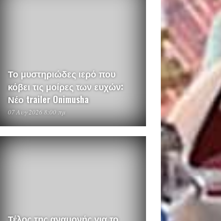
Το μυστηριώδες ιερό που
κόβει τις μοίρες των ευχών:
Νέο trailer Onimusha
07 Αυγ 2026 8:00 πμ
Τέλος της αναμονής για το