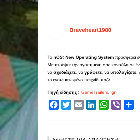
Braveheart1980
Το
nOS: New Operating System
προσφέρει έ
Μετατρέψτε την αγαπημένη σας κονσόλα σε έν
να
σχεδιάζετε
, να
γράφετε
, να
υπολογίζετε
,
το ενσωματωμένο παιχνίδι παζλ.
Πηγή είδησης :
GameTrailers
,
ign
Facebook
Twitter
Email
LinkedIn
Whats
Vibe
S
ΑΦΉΣΤΕ ΜΙΑ ΑΠΆΝΤΗΣΗ