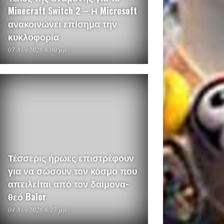
Minecraft Switch 2 – Η Microsoft
ανακοινώνει επίσημα την
κυκλοφορία
07 Αυγ 2026 6:00 μμ
Τέσσερις ήρωες επιστρέφουν
για να σώσουν τον κόσμο που
απειλείται από τον δαίμονα-
θεό Balor
04 Αυγ 2026 6:27 μμ