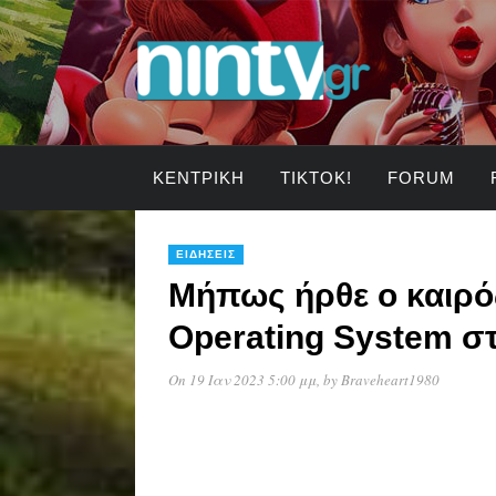
ΚΕΝΤΡΙΚΉ
TIKTOK!
FORUM
ΕΙΔΉΣΕΙΣ
Μήπως ήρθε ο καιρό
Operating System στ
On 19 Ιαν 2023 5:00 μμ
, by
Braveheart1980