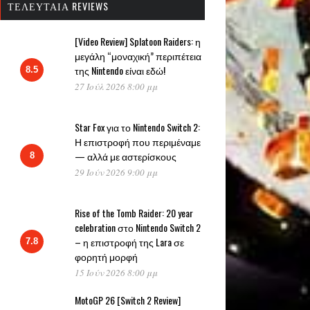
ΤΕΛΕΥΤΑΊΑ REVIEWS
[Video Review] Splatoon Raiders: η
μεγάλη “μοναχική” περιπέτεια
της Nintendo είναι εδώ!
8.5
27 Ιούλ 2026 8:00 μμ
Star Fox για το Nintendo Switch 2:
Η επιστροφή που περιμέναμε
— αλλά με αστερίσκους
8
29 Ιούν 2026 9:00 μμ
Rise of the Tomb Raider: 20 year
celebration στο Nintendo Switch 2
– η επιστροφή της Lara σε
7.8
φορητή μορφή
15 Ιούν 2026 8:00 μμ
MotoGP 26 [Switch 2 Review]