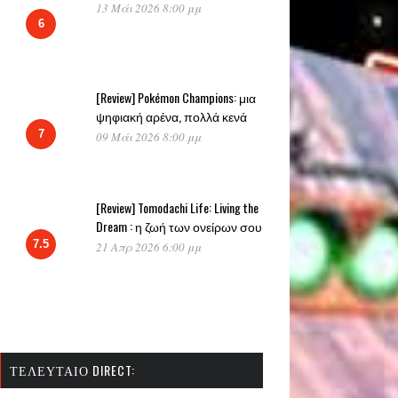
13 Μάι 2026 8:00 μμ
6
[Review] Pokémon Champions: μια
ψηφιακή αρένα, πολλά κενά
7
09 Μάι 2026 8:00 μμ
[Review] Tomodachi Life: Living the
Dream : η ζωή των ονείρων σου
7.5
21 Απρ 2026 6:00 μμ
ΤΕΛΕΥΤΑΊΟ DIRECT: