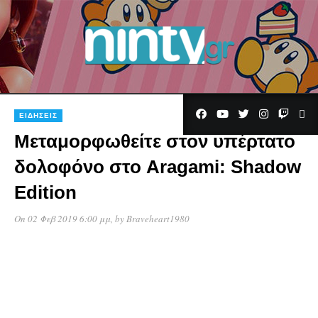
ΕΙΔΉΣΕΙΣ
Μεταμορφωθείτε στον υπέρτατο
δολοφόνο στο Aragami: Shadow
Edition
On 02 Φεβ 2019 6:00 μμ
, by
Braveheart1980