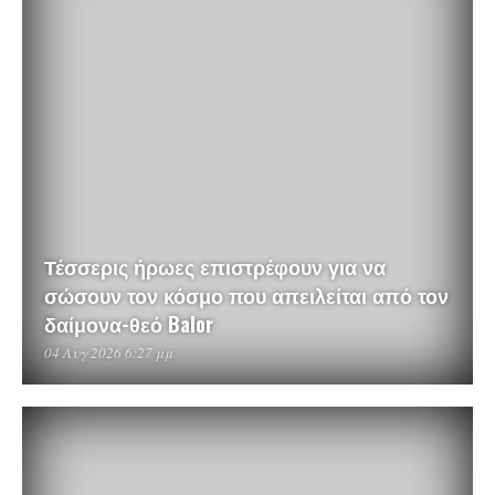
Τέσσερις ήρωες επιστρέφουν για να
σώσουν τον κόσμο που απειλείται από τον
δαίμονα-θεό Balor
04 Αυγ 2026 6:27 μμ