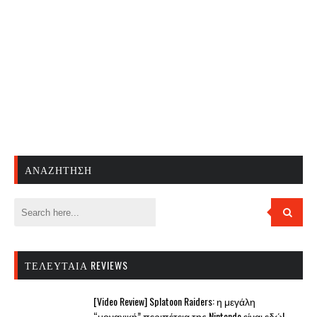
ΑΝΑΖΉΤΗΣΗ
ΤΕΛΕΥΤΑΊΑ REVIEWS
[Video Review] Splatoon Raiders: η μεγάλη
“μοναχική” περιπέτεια της Nintendo είναι εδώ!