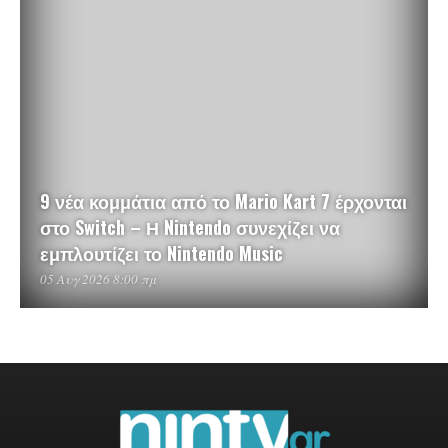
9 νέα κομμάτια από το Mario Kart 7 έρχονται
στο Switch – Η Nintendo συνεχίζει να
εμπλουτίζει το Nintendo Music
05 Αυγ 2026 8:00 πμ