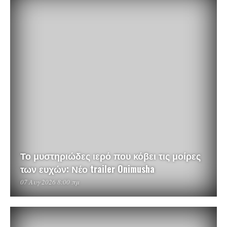
Το μυστηριώδες ιερό που κόβει τις μοίρες
των ευχών: Νέο trailer Onimusha
07 Αυγ 2026 8:00 πμ