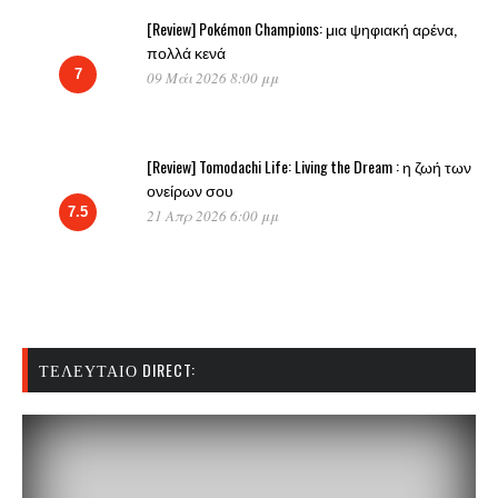
[Review] Pokémon Champions: μια ψηφιακή αρένα,
πολλά κενά
7
09 Μάι 2026 8:00 μμ
[Review] Tomodachi Life: Living the Dream : η ζωή των
ονείρων σου
7.5
21 Απρ 2026 6:00 μμ
ΤΕΛΕΥΤΑΊΟ DIRECT: