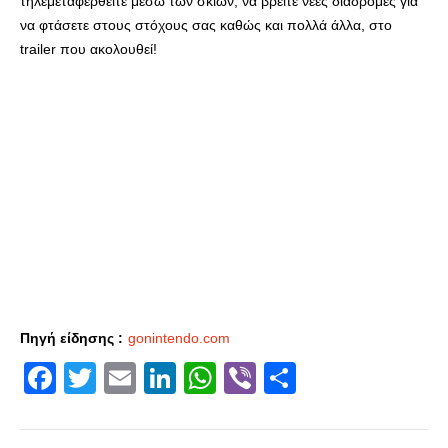
τηλεμεταφερθείτε μέσω των σκιών, να βρείτε νέες διαδρομές για
να φτάσετε στους στόχους σας καθώς και πολλά άλλα, στο
trailer που ακολουθεί!
Πηγή είδησης :
gonintendo.com
Facebook
Twitter
Email
LinkedIn
WhatsApp
Viber
Share